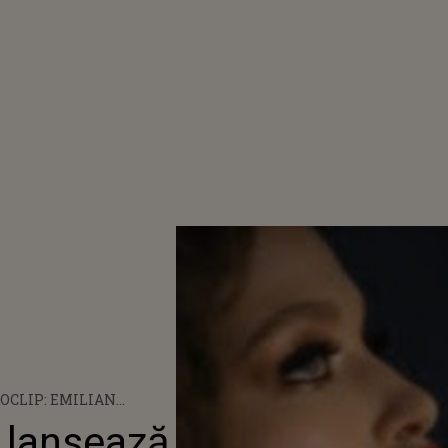
OCLIP: EMILIAN
EAZĂ „GURA TA”
n lansează