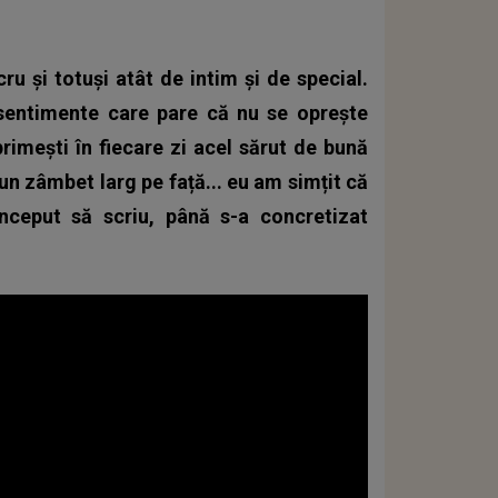
ru și totuși atât de intim și de special.
 sentimente care pare că nu se oprește
rimești în fiecare zi acel sărut de bună
un zâmbet larg pe față... eu am simțit că
ceput să scriu, până s-a concretizat