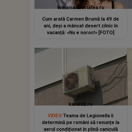
tvmania.libertatea.ro
Cum arată Carmen Brumă la 49 de
ani, deși a mâncat desert zilnic în
vacanță: «Nu e noroc!» [FOTO]
kanald2.ro
VIDEO
Teama de Legionella îi
determină pe români să renunțe la
aerul condiționat în plină caniculă