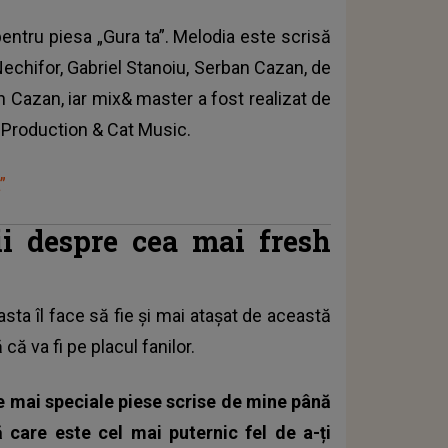
pentru piesa „Gura ta”. Melodia este scrisă
echifor, Gabriel Stanoiu, Serban Cazan, de
n Cazan, iar mix& master a fost realizat de
 Production & Cat Music.
”
ii despre cea mai fresh
r asta îl face să fie și mai atașat de această
că va fi pe placul fanilor.
e mai speciale piese scrise de mine până
care este cel mai puternic fel de a-ți