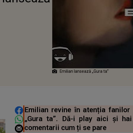
Emilian lansează „Gura ta”
DISTRIBUIE ARTICOLUL
Emilian revine în atenția fanilo
„Gura ta”. Dă-i play aici și h
comentarii cum ți se pare