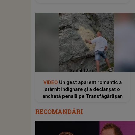
kanald2.ro
VIDEO
Un gest aparent romantic a
stârnit indignare și a declanșat o
anchetă penală pe Transfăgărășan
RECOMANDĂRI