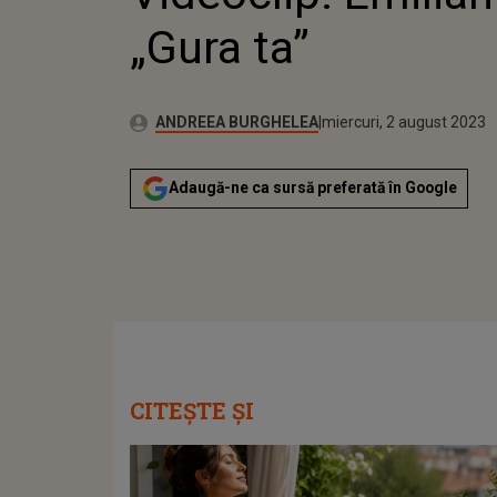
„Gura ta”
Publicat:
Autor:
marți, 2 august 2022
Actualizat:
ANDREEA BURGHELEA
miercuri, 2 august 2023
Adaugă-ne ca sursă preferată în Google
CITEȘTE ȘI