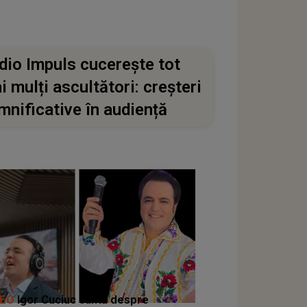
dio Impuls cucerește tot
i mulți ascultători: creșteri
mnificative în audiență
DEO
Igor Cuciuc cântă despre