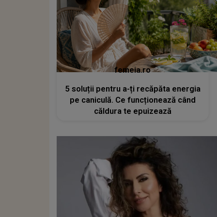
femeia.ro
5 soluții pentru a-ți recăpăta energia
pe caniculă. Ce funcționează când
căldura te epuizează