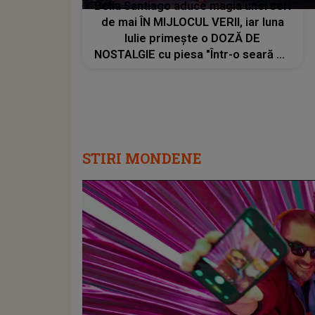
Bella Santiago aduce magia unei seri
de mai ÎN MIJLOCUL VERII, iar luna
Iulie primește o DOZĂ DE
NOSTALGIE cu piesa "Într-o seară de
mai". MESAJUL din spatele lansării:
"Amintirile care rămân cu tine mult
timp după ce se termină melodia"
STIRI MONDENE