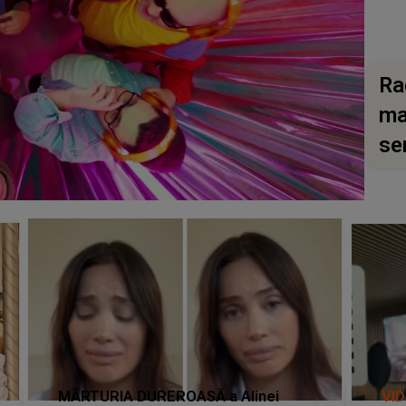
Ra
ma
se
MĂRTURIA DUREROASĂ a Alinei
VI