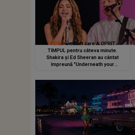
VIDEO
Un duet care A OPRIT
TIMPUL pentru câteva minute.
Shakira și Ed Sheeran au cântat
împreună "Underneath your
Clothes", iar momentul a fost unul
dintre cele mai apreciate: "Lucrăm
foarte bine împreună, ne înțelegem
unul pe celălalt"