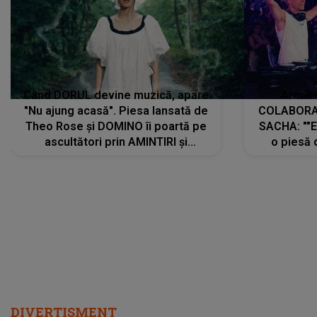
Când DORUL devine muzică, apare
Armin 
"Nu ajung acasă". Piesa lansată de
COLABORAR
Theo Rose și DOMINO îi poartă pe
SACHA: ""E
ascultători prin AMINTIRI și
o piesă 
REGĂSIRI, iar drumul emoțiilor
imediat pre
trece prin sufletul publicului:
cu mine șt
"Pentru toți cei care au plecat
păstrăm do
departe ca să le fie mai bine"
DIVERTISMENT