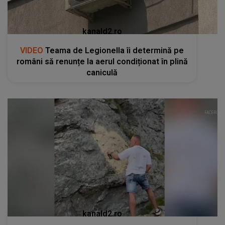
kanald2.ro
VIDEO
Teama de Legionella îi determină pe
români să renunțe la aerul condiționat în plină
caniculă
kanald2.ro