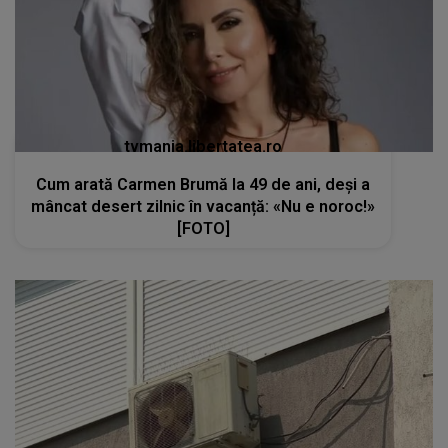
tvmania.libertatea.ro
Cum arată Carmen Brumă la 49 de ani, deși a
mâncat desert zilnic în vacanță: «Nu e noroc!»
[FOTO]