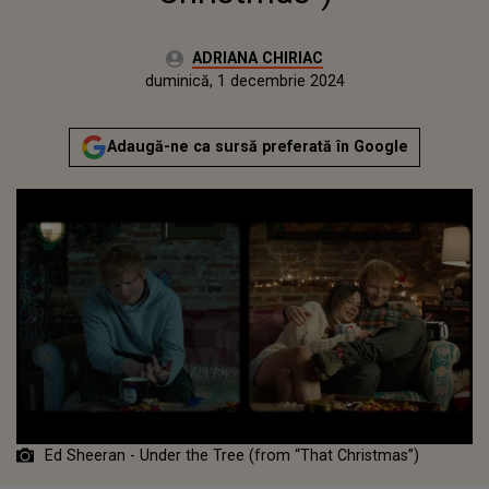
Autor:
ADRIANA CHIRIAC
Publicat:
duminică, 1 decembrie 2024
Actualizat:
duminică, 1 decembrie 2024
Adaugă-ne ca sursă preferată în Google
Ed Sheeran - Under the Tree (from “That Christmas”)