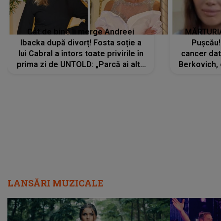
Cât de bine îi merge Andreei
MĂRTURIA
Ibacka după divorț! Fosta soție a
Pușcău!
lui Cabral a întors toate privirile în
cancer dato
prima zi de UNTOLD: „Parcă ai altă
Berkovich, 
strălucire, emani putere,
accident ru
încredere, siguranță...”
Dacă nu 
LANSĂRI MUZICALE