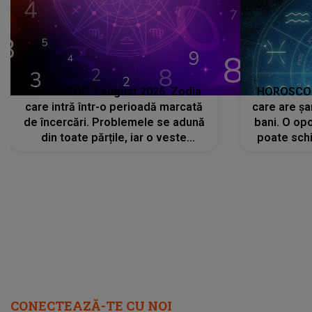
HOROSCOP 7 august 2026. Zodia
HOROSCOP 
care intră într-o perioadă marcată
care are șa
de încercări. Problemele se adună
bani. O opo
din toate părțile, iar o veste
poate schi
neașteptată îi dă planurile peste
la
cap
CONECTEAZĂ-TE CU NOI