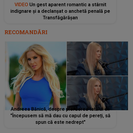
VIDEO
Un gest aparent romantic a stârnit
indignare și a declanșat o anchetă penală pe
Transfăgărășan
RECOMANDĂRI
Andreea Bănică, despre pierderea tatălui ei:
"Începusem să mă dau cu capul de pereți, să
spun că este nedrept"