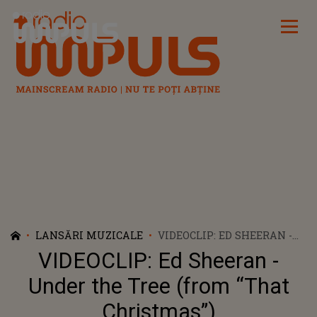
Radio Impuls
LANSĂRI MUZICALE
VIDEOCLIP: ED SHEERAN -
UNDER THE TREE (FROM
VIDEOCLIP: Ed Sheeran -
“THAT CHRISTMAS”)
Under the Tree (from “That
Christmas”)