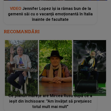
VIDEO
Jennifer Lopez își ia rămas bun de la
gemenii săi cu o vacanță emoționantă în Italia
înainte de facultate
RECOMANDĂRI
Ce planuri mărețe are Mircea Rusu după ce a
ieșit din închisoare: "Am învățat să prețuiesc
totul mult mai mult"