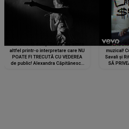
De această dată, "Dilaila" se simte
COLABORAR
altfel printr-o interpretare care NU
muzical! C
POATE FI TRECUTĂ CU VEDEREA
Savali și Ri
de public! Alexandra Căpitănescu
SĂ PRIV
a lansat VERSIUNEA LIVE a piesei