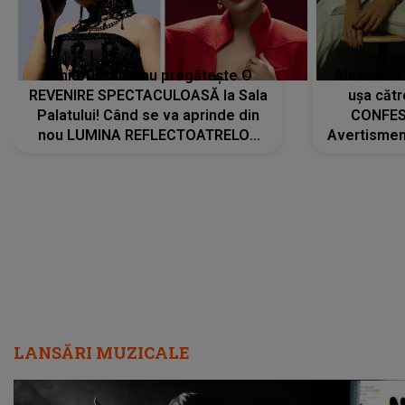
Tania Turtureanu pregătește O
Alexandra
REVENIRE SPECTACULOASĂ la Sala
ușa cătr
Palatului! Când se va aprinde din
CONFES
nou LUMINA REFLECTOATRELOR
Avertismentu
pentru artistă: " Vor fi multe
rămas ÎNT
cântece noi, în premieră. Cântece
au format-
care abia acum învață să respire"
"Am f
LANSĂRI MUZICALE