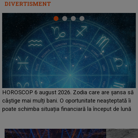
DIVERTISMENT
LINE-UP UNTOLD ONE, prima zi. Cine sunt artiști
sa să
care deschid festivalul și de la ce ore au loc cele
tă îi
așteptate concerte pe scena principală?
 lună