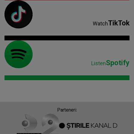
TikTok
Watch
Spotify
Listen
Parteneri: