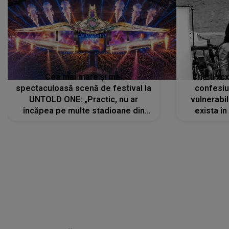
Cea mai mare și mai
Charli xc
spectaculoasă scenă de festival la
confesiu
UNTOLD ONE: „Practic, nu ar
vulnerabil
încăpea pe multe stadioane din
exista în
lume”. Evenimentul începe joi, 6
august 2026