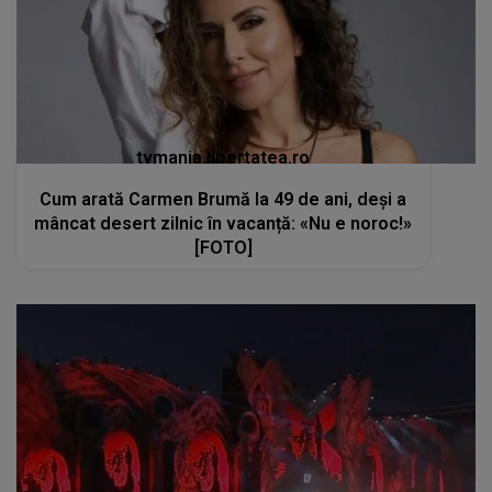
tvmania.libertatea.ro
Cum arată Carmen Brumă la 49 de ani, deși a
mâncat desert zilnic în vacanță: «Nu e noroc!»
[FOTO]