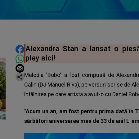
DISTRIBUIE ARTICOLUL
Alexandra Stan a lansat o piesă 
play aici!
Melodia "Bobo" a fost compusă de Alexandr
Călin (DJ Manuel Riva), pe versuri scrise de Ale
întâlnirea pe care artista a avut-o cu Daniel Bo
"Acum un an, am fost pentru prima dată în Te
sărbători aniversarea mea de 33 de ani! L-am 