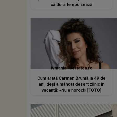
căldura te epuizează
tvmania.libertatea.ro
Cum arată Carmen Brumă la 49 de
ani, deși a mâncat desert zilnic în
vacanță: «Nu e noroc!» [FOTO]