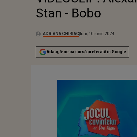
Stan - Bobo
Publicat:
Autor:
sâmbătă, 10 iunie 2023
Actualizat:
ADRIANA CHIRIAC
luni, 10 iunie 2024
Adaugă-ne ca sursă preferată în Google