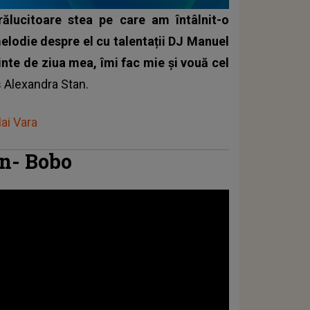
ălucitoare stea pe care am întâlnit-o
elodie despre el cu talentații DJ Manuel
ainte de ziua mea, îmi fac mie și vouă cel
s
Alexandra Stan
.
i Vara
n- Bobo