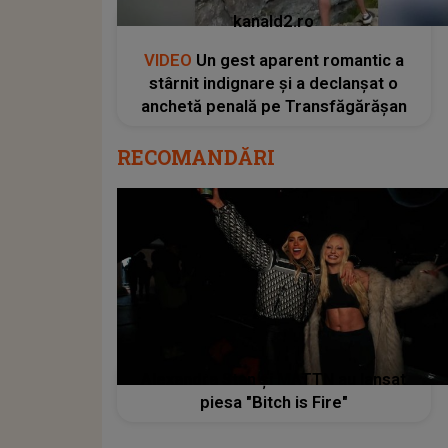
kanald2.ro
VIDEO
Un gest aparent romantic a
stârnit indignare și a declanșat o
anchetă penală pe Transfăgărășan
RECOMANDĂRI
Alexandra Stan și MATTN au lansat
piesa "Bitch is Fire"