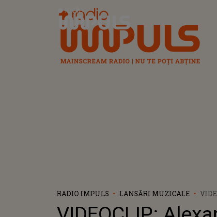
Radio Impuls
RADIO IMPULS
LANSĂRI MUZICALE
VIDE
ALEX
VIDEOCLIP: Alexa
BOB