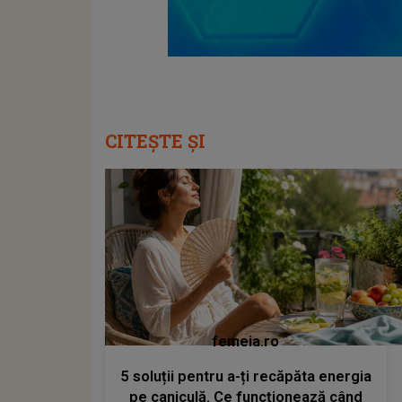
CITEȘTE ȘI
femeia.ro
5 soluții pentru a-ți recăpăta energia
pe caniculă. Ce funcționează când