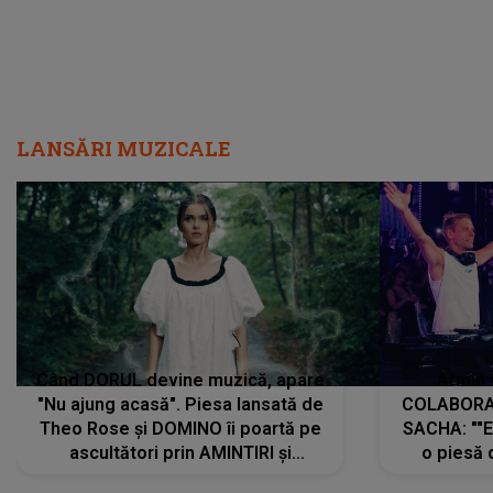
LANSĂRI MUZICALE
Când DORUL devine muzică, apare
Armin 
"Nu ajung acasă". Piesa lansată de
COLABORAR
Theo Rose și DOMINO îi poartă pe
SACHA: ""E
ascultători prin AMINTIRI și
o piesă 
REGĂSIRI, iar drumul emoțiilor
imediat pre