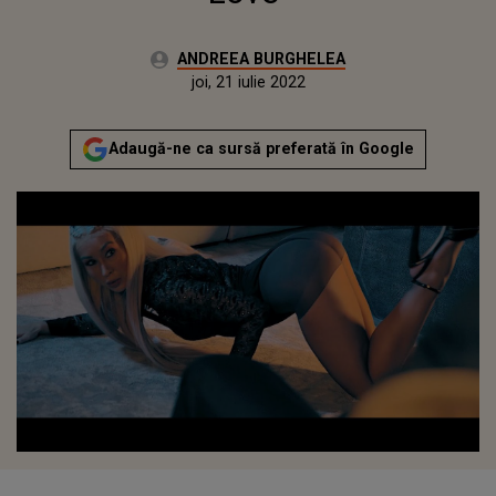
Autor:
ANDREEA BURGHELEA
Publicat:
marți, 23 martie 2021
Actualizat:
joi, 21 iulie 2022
Adaugă-ne ca sursă preferată în Google