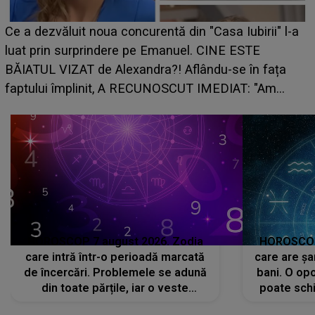
Ce a dezvăluit noua concurentă din "Casa Iubirii" l-a
luat prin surprindere pe Emanuel. CINE ESTE
BĂIATUL VIZAT de Alexandra?! Aflându-se în fața
faptului împlinit, A RECUNOSCUT IMEDIAT: "Am
avut..."
HOROSCOP 7 august 2026. Zodia
HOROSCOP 
care intră într-o perioadă marcată
care are șa
de încercări. Problemele se adună
bani. O opo
din toate părțile, iar o veste
poate schi
neașteptată îi dă planurile peste
la