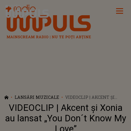
Radio Impuls
LANSĂRI MUZICALE
VIDEOCLIP | AKCENT ȘI
XONIA AU LANSAT „YOU
VIDEOCLIP | Akcent și Xonia
DON´T KNOW MY LOVE”
au lansat „You Don´t Know My
Love”