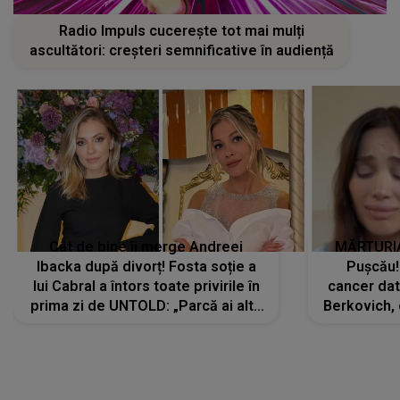
Radio Impuls cucerește tot mai mulți
ascultători: creșteri semnificative în audiență
Cât de bine îi merge Andreei
MĂRTURIA
Ibacka după divorț! Fosta soție a
Pușcău!
lui Cabral a întors toate privirile în
cancer dato
prima zi de UNTOLD: „Parcă ai altă
Berkovich, 
strălucire, emani putere,
accident ru
încredere, siguranță...”
Dacă nu 