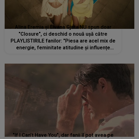
Alina Eremia și Elvana Gjata NU spun doar
"Closure", ci deschid o nouă ușă către
PLAYLISTIRILE fanilor: "Piesa are acel mix de
energie, feminitate atitudine și influențe
balcanice care o fac să-ți rămână în minte din
prima."
"If I Can’t Have You", dar fanii îl pot avea pe