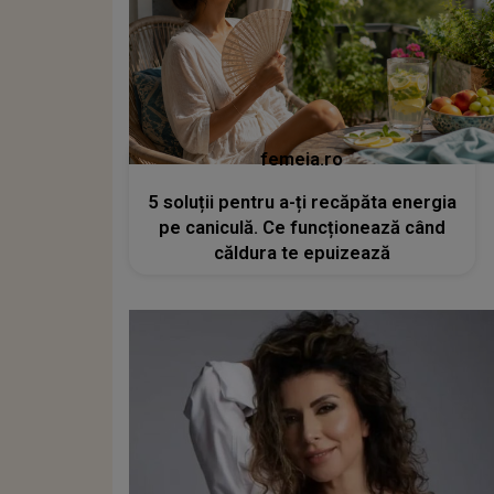
femeia.ro
5 soluții pentru a-ți recăpăta energia
pe caniculă. Ce funcționează când
căldura te epuizează