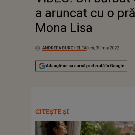
a aruncat cu o pră
Mona Lisa
Publicat:
Autor:
luni, 30 mai 2022
Actualizat:
ANDREEA BURGHELEA
luni, 30 mai 2022
Adaugă-ne ca sursă preferată în Google
CITEȘTE ȘI