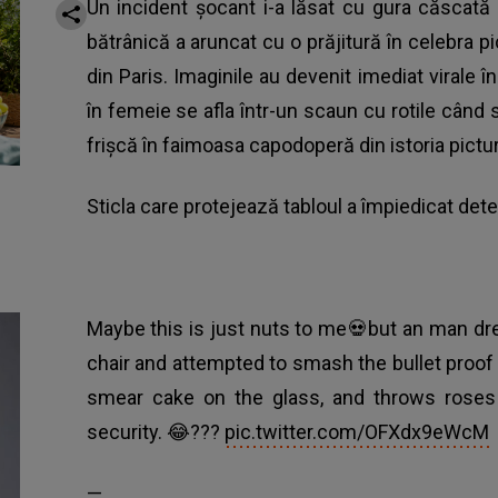
Un incident șocant i-a lăsat cu gura căscată 
bătrânică a aruncat cu o prăjitură în celebra 
din Paris. Imaginile au devenit imediat virale î
în femeie se afla într-un scaun cu rotile când s
frișcă în faimoasa capodoperă din istoria picturi
Sticla care protejează tabloul a împiedicat dete
Maybe this is just nuts to me💀but an man dr
chair and attempted to smash the bullet proof
smear cake on the glass, and throws roses 
security. 😂???
pic.twitter.com/OFXdx9eWcM
—