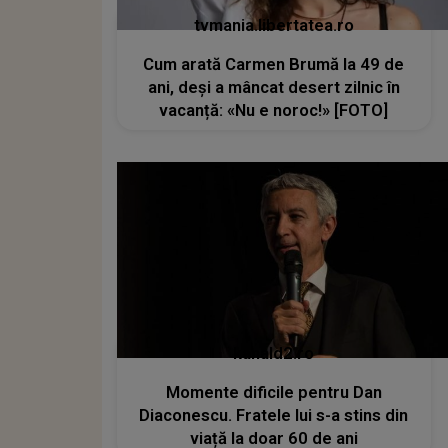
tvmania.libertatea.ro
Cum arată Carmen Brumă la 49 de
ani, deși a mâncat desert zilnic în
vacanță: «Nu e noroc!» [FOTO]
kanald2.ro
Momente dificile pentru Dan
Diaconescu. Fratele lui s-a stins din
viață la doar 60 de ani