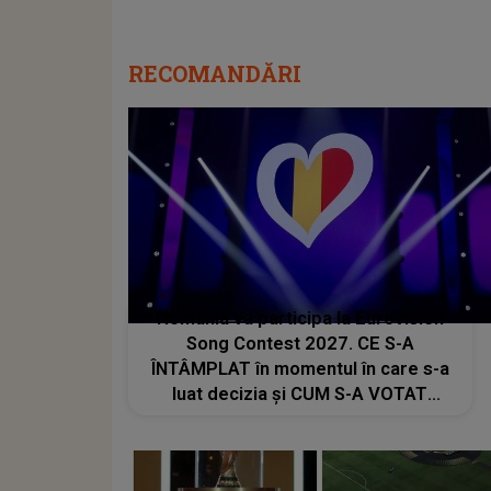
RECOMANDĂRI
România va participa la Eurovision
Song Contest 2027. CE S-A
ÎNTÂMPLAT în momentul în care s-a
luat decizia și CUM S-A VOTAT
revenirea în concurs: "Reprezintă un
proiect strategic de..."