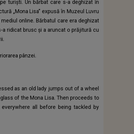
pe turiști. Un bărbat care s-a deghizat în
pictură „Mona Lisa” expusă în Muzeul Luvru
n mediul online. Bărbatul care era deghizat
-a ridicat brusc și a aruncat o prăjitură cu
i.
riorarea pânzei.
essed as an old lady jumps out of a wheel
 glass of the Mona Lisa. Then proceeds to
everywhere all before being tackled by