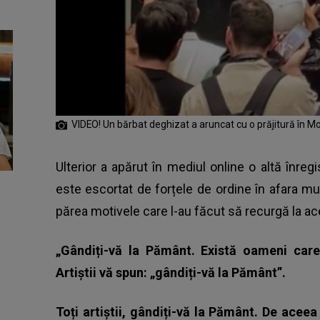
VIDEO! Un bărbat deghizat a aruncat cu o prăjitură în M
Ulterior a apărut în mediul online o altă înregi
este escortat de forțele de ordine în afara mu
părea motivele care l-au făcut să recurgă la ac
„Gândiți-vă la Pământ. Există oameni care
Artiștii vă spun: „gândiți-vă la Pământ”.
Toți artiștii, gândiți-vă la Pământ. De acee