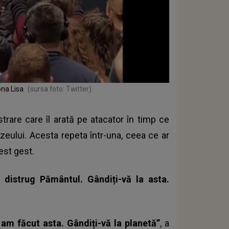
ona Lisa
(sursa foto: Twitter)
strare care îl arată pe atacator în timp ce
zeului. Acesta repeta într-una, ceea ce ar
est gest.
 distrug Pământul. Gândiți-vă la asta.
a am făcut asta. Gândiți-vă la planetă”
, a