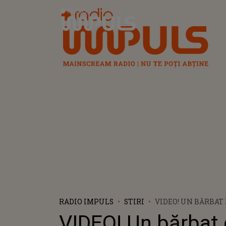
Radio Impuls
RADIO IMPULS
STIRI
VIDEO! UN BĂRBAT
CU O PRĂJITURĂ Î
VIDEO! Un bărbat 