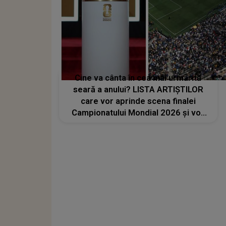
Cine va cânta în cea mai urmărită
seară a anului? LISTA ARTIȘTILOR
care vor aprinde scena finalei
Campionatului Mondial 2026 și vor
transforma SEARA TROFEULUI într-
un show de neuitat: "Ceremonia de
închidere va încheia..."