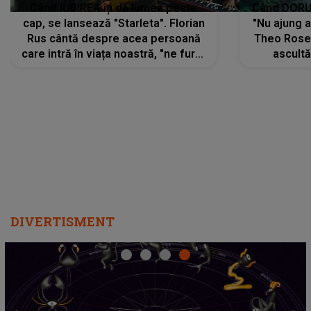
Când IUBIREA îți dă lumea peste
Când DORUL
cap, se lansează "Starleta". Florian
"Nu ajung 
Rus cântă despre acea persoană
Theo Rose 
care intră în viața noastră, "ne fură"
ascultă
toate PRIVIRILE, toate GÂNDURILE,
REGĂSIRI
tot UNIVERSUL și fără să ne dăm
trece pr
seama, ajunge să fie motivul
"Pentru t
pentru care zâmbim
departe 
DIVERTISMENT