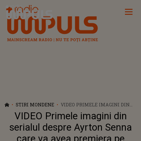
Radio Impuls
STIRI MONDENE
VIDEO PRIMELE IMAGINI DIN
SERIALUL DESPRE AYRTON
VIDEO Primele imagini din
SENNA CARE VA AVEA
PREMIERA PE NETFLIX
serialul despre Ayrton Senna
care va avea premiera pe