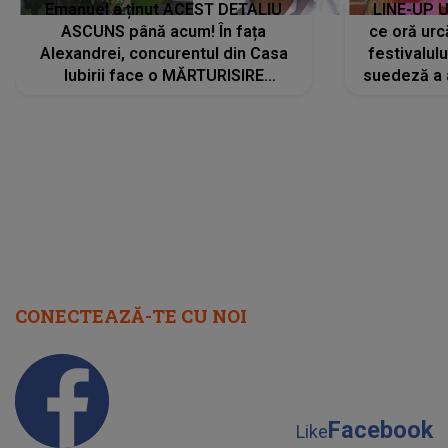
Emanuel a ținut ACEST DETALIU
LINE-UP U
ASCUNS până acum! În fața
ce oră urc
Alexandrei, concurentul din Casa
festivalul
Iubirii face o MĂRTURISIRE
suedeză a a
NEAȘTEPTATĂ despre mama sa:
s-a film
"I-am spus și ei în față, eu nu te
iubesc pentru că..."
CONECTEAZĂ-TE CU NOI
Facebook
Like