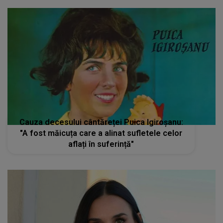
Cauza decesului cântăreței Puica Igiroșanu:
"A fost măicuța care a alinat sufletele celor
aflați în suferință"