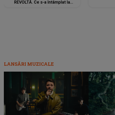
REVOLTĂ. Ce s-a întâmplat la
ÎNMORMÂNTAREA tatălui său l-a
făcut să ia o DECIZIE DRASTICĂ
LANSĂRI MUZICALE