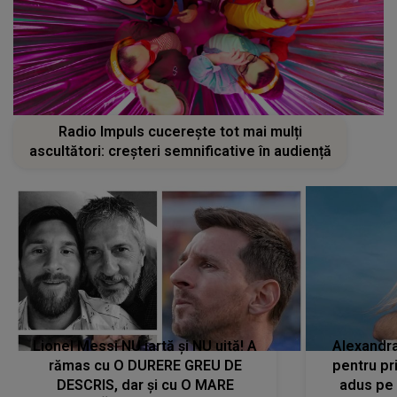
Radio Impuls cucerește tot mai mulți
ascultători: creșteri semnificative în audiență
Lionel Messi NU iartă și NU uită! A
Alexandr
rămas cu O DURERE GREU DE
pentru pr
DESCRIS, dar și cu O MARE
adus pe 