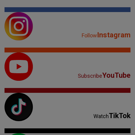
Instagram
Follow
YouTube
Subscribe
TikTok
Watch