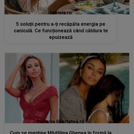
femeia.ro
5 soluții pentru a-ți recăpăta energia pe
caniculă. Ce funcționează când căldura te
epuizează
tvmania.libertatea.ro
Cum se menține Mădălina Ghenea în formă la