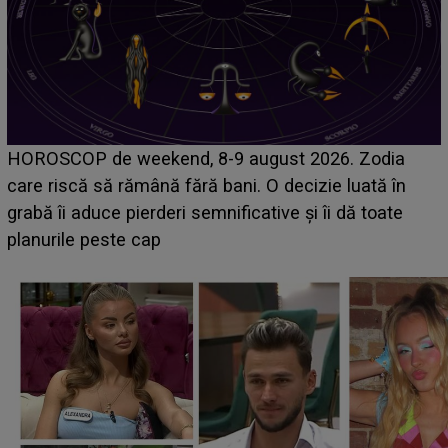
VIDE
OSCOP de weekend, 8-9 august 2026. Zodia
NECRE
 riscă să rămână fără bani. O decizie luată în
recent
ă îi aduce pierderi semnificative și îi dă toate
vreau!
urile peste cap