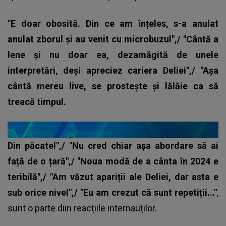
"E doar obosită. Din ce am înțeles, s-a anulat
anulat zborul și au venit cu microbuzul",/ "Cântă a
lene și nu doar ea, dezamăgită de unele
interpretări, deși apreciez cariera Deliei",/ "Așa
cântă mereu live, se prostește și lălăie ca să
treacă timpul.
Din păcate!",/ "Nu cred chiar așa abordare să ai
față de o țară",/ "Noua modă de a cânta în 2024 e
teribilă",/ "Am văzut apariții ale Deliei, dar asta e
sub orice nivel",/ "Eu am crezut că sunt repetiții..."
,
sunt o parte diin reacțiile internauților.