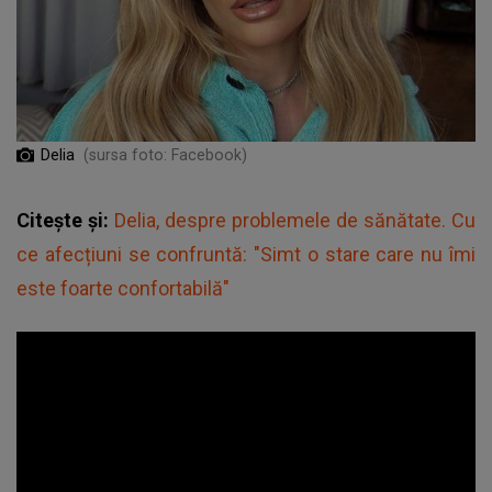
Delia
(sursa foto: Facebook)
Citește și:
Delia, despre problemele de sănătate. Cu
ce afecțiuni se confruntă: "Simt o stare care nu îmi
este foarte confortabilă"