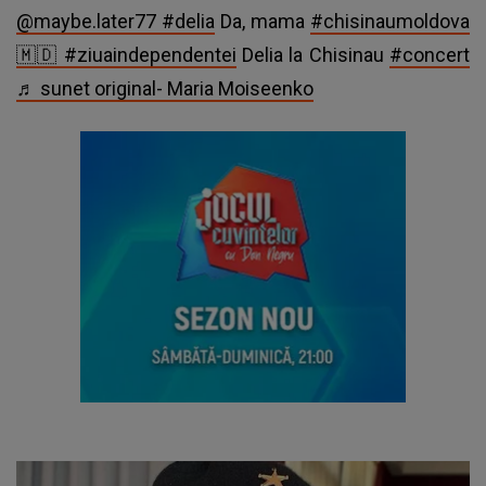
@maybe.later77
#delia
Da, mama
#chisinaumoldova
🇲🇩
#ziuaindependentei
Delia la Chisinau
#concert
♬ sunet original- Maria Moiseenko