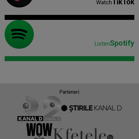
TikTok
Watch
Spotify
Listen
Parteneri: