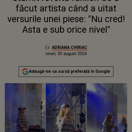
ORICE NIVEL"
făcut artista când a uitat
versurile unei piese: "Nu cred!
Asta e sub orice nivel"
Autor:
ADRIANA CHIRIAC
Publicat:
vineri, 30 august 2024
Actualizat:
vineri, 30 august 2024
Adaugă-ne ca sursă preferată în Google