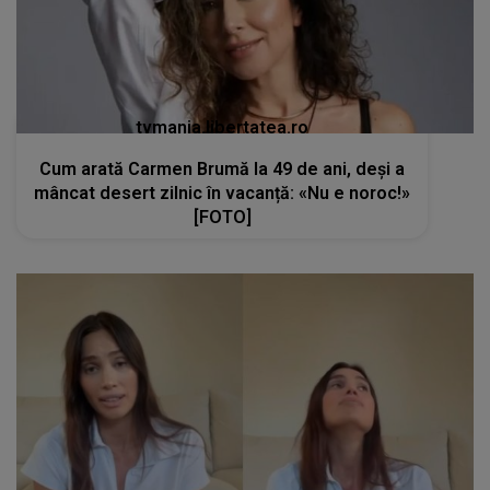
tvmania.libertatea.ro
Cum arată Carmen Brumă la 49 de ani, deși a
mâncat desert zilnic în vacanță: «Nu e noroc!»
[FOTO]