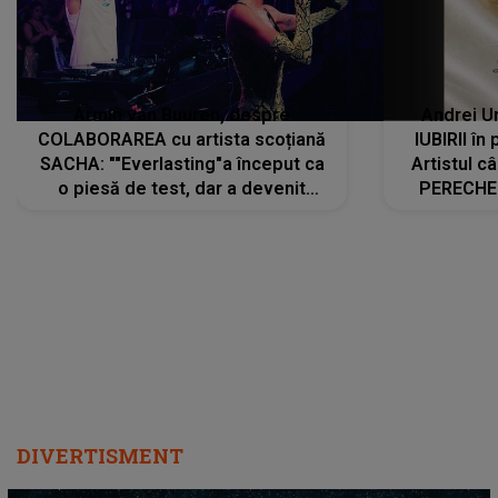
Armin van Buuren, despre
Andrei U
COLABORAREA cu artista scoțiană
IUBIRII în
SACHA: ""Everlasting"a început ca
Artistul 
o piesă de test, dar a devenit
PERECHE 
imediat preferata fanilor. Sacha și
care aleg
cu mine știam că nu am putea să o
același dr
păstrăm doar pentru noi prea mult
R
timp"
DIVERTISMENT