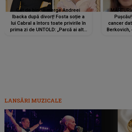
Cât de bine îi merge Andreei
MĂRTURIA
Ibacka după divorț! Fosta soție a
Pușcău!
lui Cabral a întors toate privirile în
cancer dato
prima zi de UNTOLD: „Parcă ai altă
Berkovich, 
strălucire, emani putere,
accident ru
încredere, siguranță...”
Dacă nu 
LANSĂRI MUZICALE