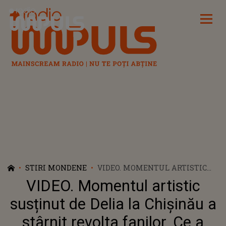
Radio Impuls
STIRI MONDENE
VIDEO. MOMENTUL ARTISTIC
SUSȚINUT DE DELIA LA
VIDEO. Momentul artistic
CHIȘINĂU A STÂRNIT REVOLTA
FANILOR. CE A FĂCUT ARTISTA
susținut de Delia la Chișinău a
CÂND A UITAT VERSURILE UNEI
stârnit revolta fanilor. Ce a
PIESE: "NU CRED! ASTA E SUB