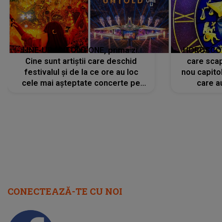
LINE-UP UNTOLD ONE, prima zi.
HOROSCOP 
Cine sunt artiștii care deschid
care scap
festivalul și de la ce ore au loc
nou capitol
cele mai așteptate concerte pe
care a
scena principală?
perioadă 
CONECTEAZĂ-TE CU NOI