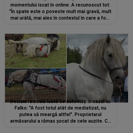
momentului iscat în online. A recunoscut tot:
"În spate este o poveste mult mai gravă, mult
mai urâtă, mai ales în contextul în care a fost
publicat acel vlog". Ce spune despre Marilu
Dobrescu
Decizia radicală luată de autorități în cazul lui
Falko: "A fost totul atât de mediatizat, nu
putea să meargă altfel". Proprietarul
armăsarului a rămas șocat de cele auzite. Ce
s-a întâmplat cu cadavrul calului