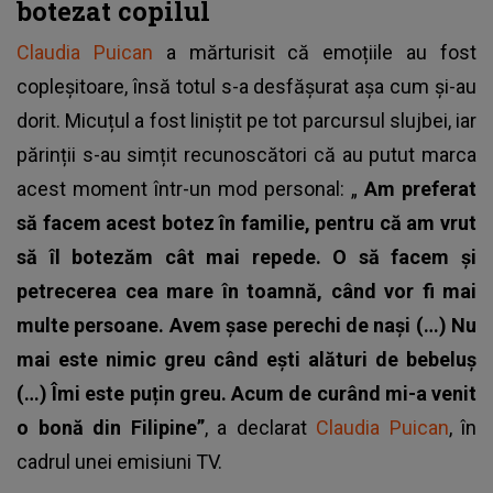
botezat copilul
Claudia Puican
a mărturisit că emoțiile au fost
copleșitoare, însă totul s-a desfășurat așa cum și-au
dorit. Micuțul a fost liniștit pe tot parcursul slujbei, iar
părinții s-au simțit recunoscători că au putut marca
acest moment într-un mod personal: „
Am preferat
să facem acest botez în familie, pentru că am vrut
să îl botezăm cât mai repede. O să facem și
petrecerea cea mare în toamnă, când vor fi mai
multe persoane. Avem șase perechi de nași (…) Nu
mai este nimic greu când ești alături de bebeluș
(…) Îmi este puțin greu. Acum de curând mi-a venit
o bonă din Filipine”
, a declarat
Claudia Puican
, în
cadrul unei emisiuni TV.