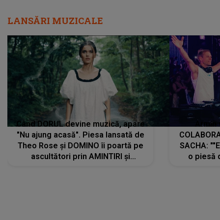
LANSĂRI MUZICALE
Când DORUL devine muzică, apare
Armin 
"Nu ajung acasă". Piesa lansată de
COLABORAR
Theo Rose și DOMINO îi poartă pe
SACHA: ""E
ascultători prin AMINTIRI și
o piesă 
REGĂSIRI, iar drumul emoțiilor
imediat pre
trece prin sufletul publicului:
cu mine șt
"Pentru toți cei care au plecat
păstrăm do
departe ca să le fie mai bine"