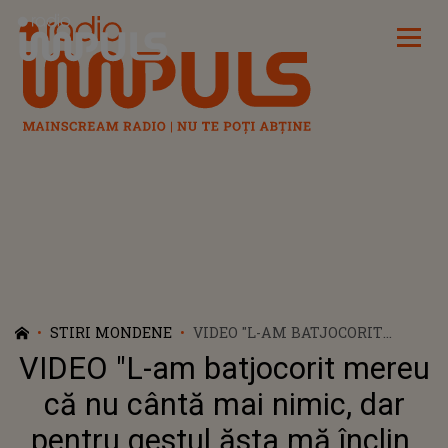
Radio Impuls
STIRI MONDENE
VIDEO "L-AM BATJOCORIT
MEREU CĂ NU CÂNTĂ MAI
VIDEO "L-am batjocorit mereu
NIMIC, DAR PENTRU GESTUL
ĂSTA MĂ ÎNCLIN. AI
că nu cântă mai nimic, dar
RESPECTUL MEU TOATĂ VIAȚA".
pentru gestul ăsta mă înclin.
NIMENI NU SE AȘTEPTA LA AȘA