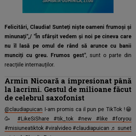
Felicitări, Claudia! Sunteți niște oameni frumoși și
minunați",/ "În sfârșit vedem și noi pe cineva care
nu îl lasă pe omul de rând să arunce cu banii
munciți cu greu. Frumos gest"
, sunt o parte din
reacțiile internauților.
Armin Nicoară a impresionat până
la lacrimi. Gestul de milioane făcut
de celebrul saxofonist
@claudiapuican
I-am promis ca il pun pe TikTok !😁
🥳
#LikeSiShare
#tik_tok
#new
#likе
#foryou
#misiuneatiktok
#viralvideo
#claudiapuican
♬ sunet