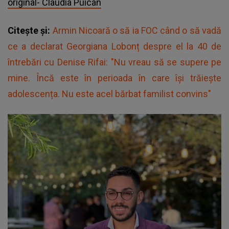
original- Claudia Puican
Citește și:
Armin Nicoară o să ia FOC când o să vadă
ce a declarat Georgiana Lobonț despre el la 40 de
întrebări cu Denise Rifai: "Nu vreau să se supere pe
mine. Încă este în perioada în care își trăiește
adolescența. Nu este acel bărbat familist convins"