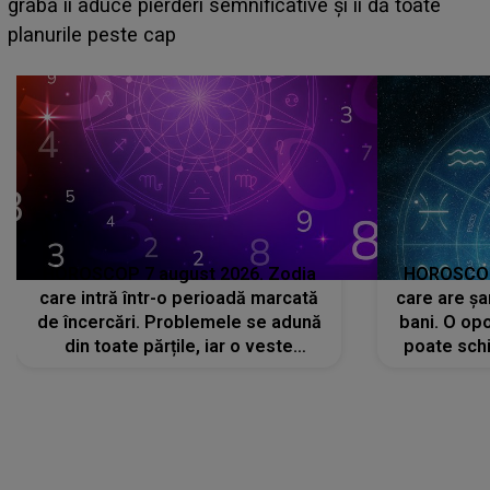
face o MĂRTURISIRE NEAȘTEPTATĂ despre mama
sa: "I-am spus și ei în față, eu nu te iubesc pentru
că..."
HOROSCOP 7 august 2026. Zodia
HOROSCOP 
care intră într-o perioadă marcată
care are șa
de încercări. Problemele se adună
bani. O opo
din toate părțile, iar o veste
poate schi
neașteptată îi dă planurile peste
la
cap