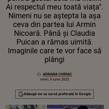
CEVA DIN PARTEA LUI ARMIN
Ai respectul meu toată viața".
NICOARĂ. PÂNĂ ȘI CLAUDIA
PUICAN A RĂMAS UIMITĂ.
Nimeni nu se aștepta la așa
IMAGINILE CARE TE VOR FACE
ceva din partea lui Armin
SĂ PLÂNGI
Nicoară. Până și Claudia
Puican a rămas uimită.
Imaginile care te vor face să
plângi
Autor:
ADRIANA CHIRIAC
Publicat:
vineri, 6 iunie 2025
Actualizat:
vineri, 6 iunie 2025
Adaugă-ne ca sursă preferată în Google