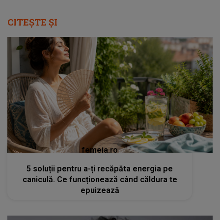
CITEȘTE ȘI
femeia.ro
5 soluții pentru a-ți recăpăta energia pe
caniculă. Ce funcționează când căldura te
epuizează