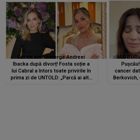
Cât de bine îi merge Andreei
MĂRTURIA
Ibacka după divorț! Fosta soție a
Pușcău!
lui Cabral a întors toate privirile în
cancer dato
prima zi de UNTOLD: „Parcă ai altă
Berkovich, 
strălucire, emani putere,
accident ru
încredere, siguranță...”
Dacă nu 