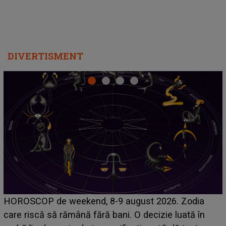
DIVERTISMENT
Emanuel a ținut ACEST DETALIU ASCUNS până
acum! În fața Alexandrei, concurentul din Casa Iubirii