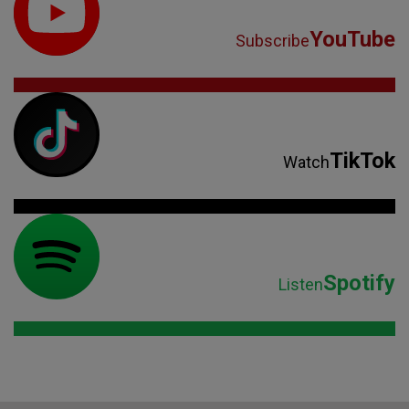
YouTube
Subscribe
TikTok
Watch
Spotify
Listen