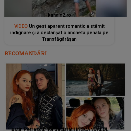
kanald2.ro
VIDEO
Un gest aparent romantic a stârnit
indignare și a declanșat o anchetă penală pe
Transfăgărășan
RECOMANDĂRI
Iustin Petrescu, noi declarații în SCANDALUL