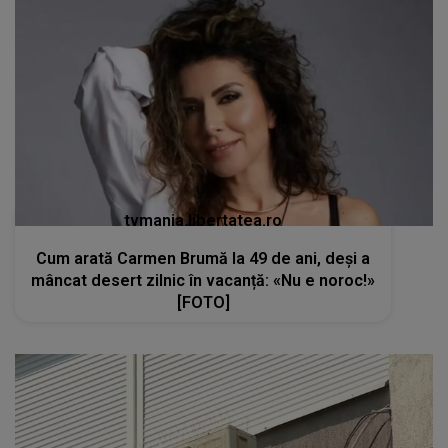
tvmania.libertatea.ro
Cum arată Carmen Brumă la 49 de ani, deși a
mâncat desert zilnic în vacanță: «Nu e noroc!»
[FOTO]