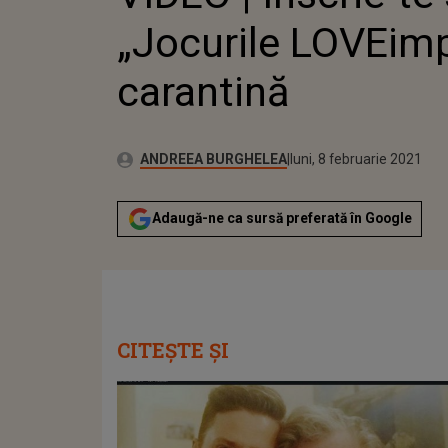
„Jocurile LOVEimp
carantină
Autor:
Publicat:
ANDREEA BURGHELEA
luni, 8 februarie 2021
Adaugă-ne ca sursă preferată în Google
CITEȘTE ȘI