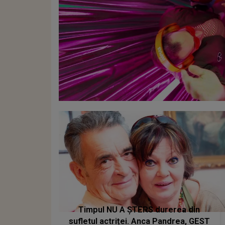
Timpul NU A ȘTERS durerea din
sufletul actriței. Anca Pandrea, GEST