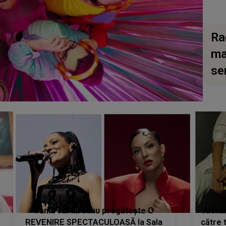
Ra
ma
se
Tania Turtureanu pregătește O
Alexa
REVENIRE SPECTACULOASĂ la Sala
către 