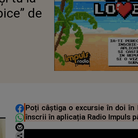
ice” de
DISTRIBUIE ARTICOLUL
Poți câștiga o excursie în doi î
înscrii în aplicația Radio Impuls 