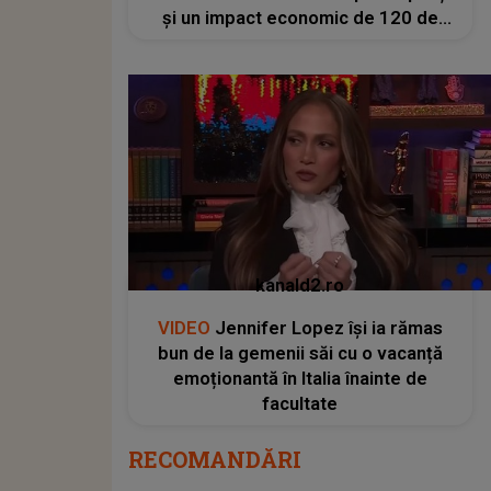
și un impact economic de 120 de
milioane de euro
kanald2.ro
VIDEO
Jennifer Lopez își ia rămas
bun de la gemenii săi cu o vacanță
emoționantă în Italia înainte de
facultate
RECOMANDĂRI