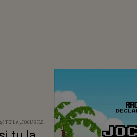
 ȘI TU LA „JOCURILE
ARANTINĂ
și tu la