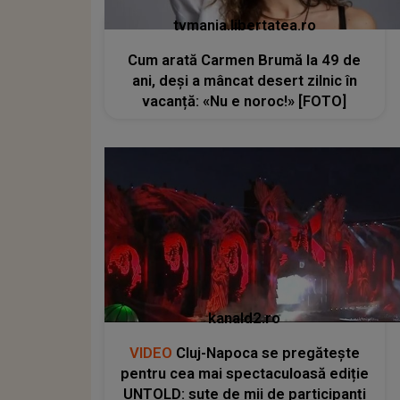
tvmania.libertatea.ro
Cum arată Carmen Brumă la 49 de
ani, deși a mâncat desert zilnic în
vacanță: «Nu e noroc!» [FOTO]
kanald2.ro
VIDEO
Cluj-Napoca se pregătește
pentru cea mai spectaculoasă ediție
UNTOLD: sute de mii de participanți