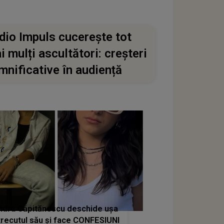
dio Impuls cucerește tot
i mulți ascultători: creșteri
mnificative în audiență
ndra Căpitănescu deschide ușa
trecutul său și face CONFESIUNI