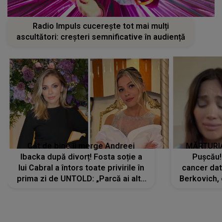
Radio Impuls cucerește tot mai mulți
ascultători: creșteri semnificative în audiență
Cât de bine îi merge Andreei
MĂRTURIA
Ibacka după divorț! Fosta soție a
Pușcău!
lui Cabral a întors toate privirile în
cancer dato
prima zi de UNTOLD: „Parcă ai altă
Berkovich, 
strălucire, emani putere,
accident ru
încredere, siguranță...”
Dacă nu 