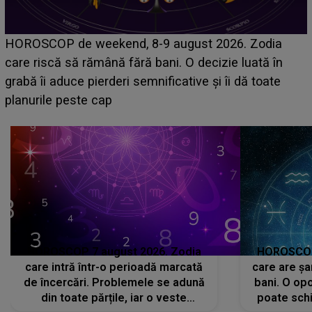
Emanuel a ținut ACEST DETALIU ASCUNS până
acum! În fața Alexandrei, concurentul din Casa Iubirii
face o MĂRTURISIRE NEAȘTEPTATĂ despre mama
sa: "I-am spus și ei în față, eu nu te iubesc pentru
că..."
HOROSCOP 7 august 2026. Zodia
HOROSCOP 
care intră într-o perioadă marcată
care are șa
de încercări. Problemele se adună
bani. O opo
din toate părțile, iar o veste
poate schi