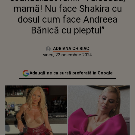
mamă! Nu face Shakira cu
dosul cum face Andreea
Bănică cu pieptul”
Autor:
ADRIANA CHIRIAC
Publicat:
marți, 27 august 2024
Actualizat:
vineri, 22 noiembrie 2024
Adaugă-ne ca sursă preferată în Google