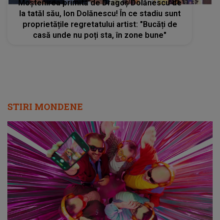
Moștenirea primită de Dragoș Dolănescu de
la tatăl său, Ion Dolănescu! În ce stadiu sunt
proprietățile regretatului artist: "Bucăți de
casă unde nu poți sta, în zone bune"
STIRI MONDENE