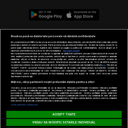
© 2019-2026 DOGAN MEDIA INTERNATIONAL SA, Toate
Nouă ne pasă ca datele tale personale să rămână confidențiale
drepturile rezervate.
Noi și partenerii noștri
589
stocăm și/sau accesăm informații pe dispozitivul dvs., precum identificatorii cookie unici pentru
prelucrarea datelor cu caracter personal. Puteți accepta sau gestiona preferințele dvs. făcând clic mai jos, respectiv vă
puteți opune utilizării unui interes legitim în orice moment pe pagina cu politica de confidențialitate. Aceste alegeri vor fi
raportate partenerilor noștri și nu vă vor afecta navigarea.
Mai multe detalii
Noi si partenerii nostri (retelele de socializare si agentiile de publicitate partenere, precum si furnizorii nostri de servicii de
date analitice) prelucram date pentru a permite website-ului sa functioneze, pentru a personaliza continutul si anunturile
publicitare afisate in functie de interesele si/sau profilul dvs., pentru a va oferi functionalitati aferente retelelor de
socializare si pentru a analiza traficul pe website. Beneficiati de drepturile prevazute de art. 15-22 din GDPR in legatura
cu prelucrarea datelor cu caracter personal. Aceste drepturi pot fi exercitate prin modalitatea indicata
aici
. Prin click pe
“ACCEPT TOATE”, acceptati folosirea tuturor Tehnologiilor de tip Cookie, care implica inclusiv acceptul dvs. cu privire la
stocarea/accesarea informatiilor de catre Vendor-ii cu care colaboram. Prin click pe “VREAU SA MODIFIC SETARILE
INDIVIDUAL” puteti schimba preferintele in mod individual, mai putin cele legate de cookie strict necesare pentru
functionarea website-ului.
Atât noi, cât și partenerii noștri prelucrăm datele pentru a oferi:
Stocarea și/sau accesarea informațiilor de pe un dispozitiv. Măsurarea performanței reclamelor. Utilizarea profilurilor
pentru selectarea conținutului personalizat. Dezvoltarea și îmbunătățirea serviciilor. Crearea profilurilor de conținut
personalizat. Utilizarea profilurilor pentru selectarea publicității personalizate. Crearea profilurilor pentru publicitate
personalizată. Măsurarea performanței conținutului. Înțelegerea publicului prin statistici sau combinații de date din surse
diferite. Utilizarea de date limitate pentru a selecta publicitatea. Utilizarea datelor limitate pentru a selecta conținutul.
Loading...
Date precise de geolocație și identificarea prin scanarea dispozitivului.
Listă parteneri (furnizori)
MUSIC NON STOP
ACCEPT TOATE
AN RUS & HOLY MOLLY - Atatea Inimi
FLORIAN RUS & HOLY MOLLY - Atate
VREAU SA MODIFIC SETARILE INDIVIDUAL