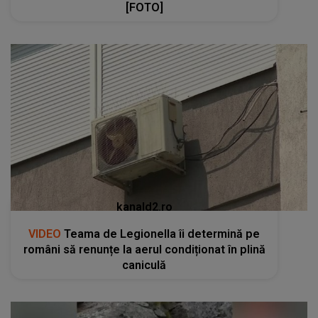
[FOTO]
kanald2.ro
VIDEO
Teama de Legionella îi determină pe
români să renunțe la aerul condiționat în plină
caniculă