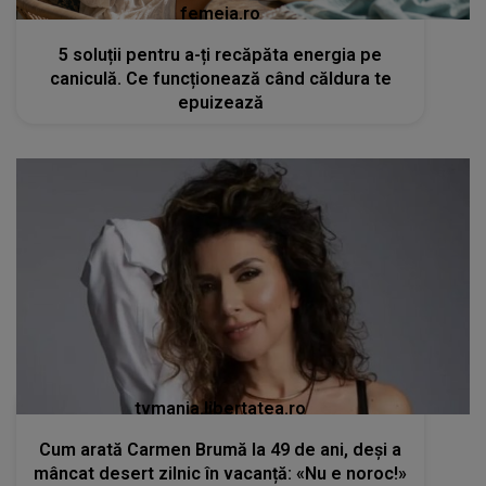
femeia.ro
5 soluții pentru a-ți recăpăta energia pe
caniculă. Ce funcționează când căldura te
epuizează
tvmania.libertatea.ro
Cum arată Carmen Brumă la 49 de ani, deși a
mâncat desert zilnic în vacanță: «Nu e noroc!»