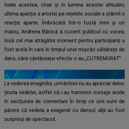
toate acestea, chiar și în lumina acestei atitudini,
ultima apariție a artistei pe rețelele sociale a stârnit o
reacție aparte. Îmbrăcată într-o fustă mini și un
maiou, Andreea Bănică a cucerit publicul cu vocea,
însă cel mai atrăgător moment pentru participanți a
fost acela în care în timpul unor mișcări săltărețe de
dans, sânii cântăreaței efectiv s-au „CUTREMURAT”.
La vederea imaginilor, urmăritorii nu au apreciat deloc
ținuta vedetei, astfel că i-au transmis mesaje acide
în secțiunea de comentarii În timp ce unii sunt de
părere că vedeta a exagerat cu dansul, alții au fost
surprinși de spectacol.