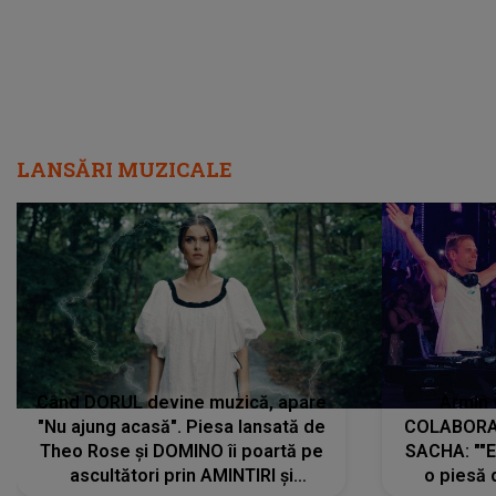
LANSĂRI MUZICALE
Când DORUL devine muzică, apare
Armin 
"Nu ajung acasă". Piesa lansată de
COLABORAR
Theo Rose și DOMINO îi poartă pe
SACHA: ""E
ascultători prin AMINTIRI și
o piesă 