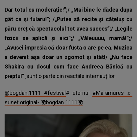
Dar totul cu moderație!”;/ „Mai bine le dădea dupa
gât ca și fularu!”; /„Putea să recite și cățeluș cu
păru creț că spectacolul tot avea succes”;/ „Legile
fizicii se aplică și aici”;/ „Văleuuuu, mamă!”;/
„Avusei impresia că doar fusta o are pe ea. Muzica
a devenit așa doar un zgomot și atât!/ „Nu face
Shakira cu dosul cum face Andreea Bănică cu
pieptul”
,sunt o parte din reacțiile internauților.
@bogdan.1111
#festival
# eternul
#Maramures
♬
sunet original- 🌍bogdan.1111🌍