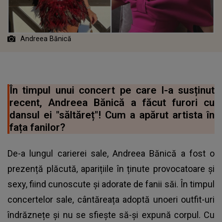
Andreea Bănică
În timpul unui concert pe care l-a susținut
recent, Andreea Bănică a făcut furori cu
dansul ei "săltăreț"! Cum a apărut artista în
fața fanilor?
De-a lungul carierei sale, Andreea Bănică a fost o
prezență plăcută, aparițiile în ținute provocatoare și
sexy, fiind cunoscute și adorate de fanii săi. În timpul
concertelor sale, cântăreața adoptă unoeri outfit-uri
îndrăznețe și nu se sfiește să-și expună corpul. Cu