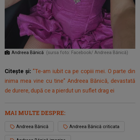
Andreea Bănică
(sursa foto: Facebook/ Andreea Bănică)
Citește și:
”Te-am iubit ca pe copiii mei. O parte din
inima mea vine cu tine” Andreea Bănică, devastată
de durere, după ce a pierdut un suflet drag ei
MAI MULTE DESPRE:
Andreea Bănică
Andreea Bănică criticata