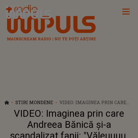
Radio Impuls
STIRI MONDENE
VIDEO: IMAGINEA PRIN CARE
ANDREEA BĂNICĂ ȘI-A
VIDEO: Imaginea prin care
SCANDALIZAT FANII:
"VĂLEUUUU, MAMĂ! NU FACE
Andreea Bănică și-a
SHAKIRA CU DOSUL CUM FACE
scandalizat fanii: "Văleuuuu,
ANDREEA BĂNICĂ CU PIEPTUL”