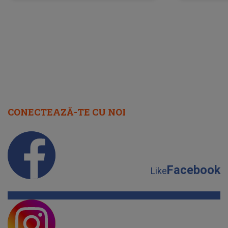
neașteptată îi dă planurile peste
la
cap
CONECTEAZĂ-TE CU NOI
Facebook
Like