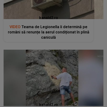
kanald2.ro
VIDEO
Teama de Legionella îi determină pe
români să renunțe la aerul condiționat în plină
caniculă
kanald2.ro