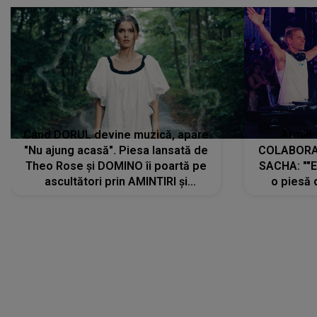
Când DORUL devine muzică, apare
Armin 
"Nu ajung acasă". Piesa lansată de
COLABORAR
Theo Rose și DOMINO îi poartă pe
SACHA: ""E
ascultători prin AMINTIRI și
o piesă 
REGĂSIRI, iar drumul emoțiilor
imediat pre
trece prin sufletul publicului:
cu mine șt
"Pentru toți cei care au plecat
păstrăm do
departe ca să le fie mai bine"