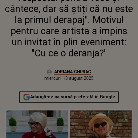
ARTISTA A ÎMPINS UN INVITAT
cântece, dar să știți că nu este
ÎN PLIN EVENIMENT: "CU CE O
DERANJA?"
la primul derapaj". Motivul
pentru care artista a împins
un invitat în plin eveniment:
"Cu ce o deranja?"
Autor:
ADRIANA CHIRIAC
Publicat:
miercuri, 13 august 2025
Actualizat:
miercuri, 13 august 2025
Adaugă-ne ca sursă preferată în Google