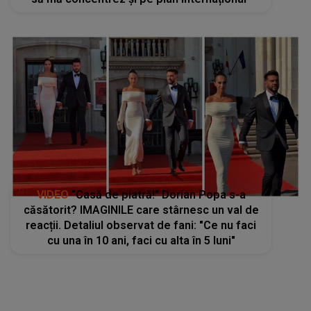
VIDEO
“Casă de piatră!” Dorian Popa s-a
căsătorit? IMAGINILE care stârnesc un val de
reacții. Detaliul observat de fani: "Ce nu faci
cu una în 10 ani, faci cu alta în 5 luni"