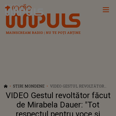
Radio Impuls
STIRI MONDENE
VIDEO GESTUL REVOLTĂTOR
FĂCUT DE MIRABELA DAUER:
VIDEO Gestul revoltător făcut
"TOT RESPECTUL PENTRU VOCE
ȘI CÂNTECE, DAR SĂ ȘTIȚI CĂ
de Mirabela Dauer: "Tot
NU ESTE LA PRIMUL DERAPAJ".
respectul pentru voce și
MOTIVUL PENTRU CARE