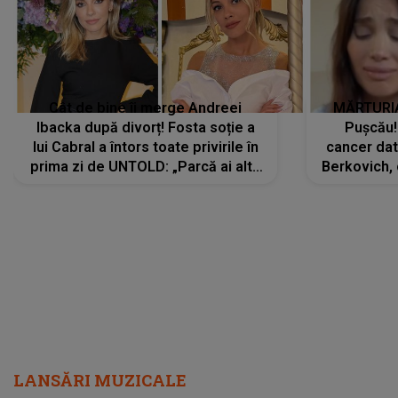
Cât de bine îi merge Andreei
MĂRTURIA
Ibacka după divorț! Fosta soție a
Pușcău!
lui Cabral a întors toate privirile în
cancer dato
prima zi de UNTOLD: „Parcă ai altă
Berkovich, 
strălucire, emani putere,
accident ru
încredere, siguranță...”
Dacă nu 
LANSĂRI MUZICALE