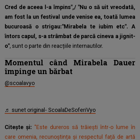
Cred de aceea l-a împins",/ "Nu o să uit vreodată,
am fost la un festival unde venise ea, toată lumea
bucuroasă o strigau:"Mirabela te iubim etc". A
întors capul, s-a strâmbat de parcă cineva a jignit-
o"
, sunt o parte din reacțiile internautilor.
Momentul când Mirabela Dauer
împinge un bărbat
@scoalavyo
♬ sunet original- ScoalaDeSoferiVyo
Citește și:
"Este dureros să trăiești într-o lume în
care omenia, recunoștința și respectul față de artă