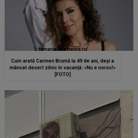
tvmania.libertatea.ro
Cum arată Carmen Brumă la 49 de ani, deși a
mâncat desert zilnic în vacanță: «Nu e noroc!»
[FOTO]