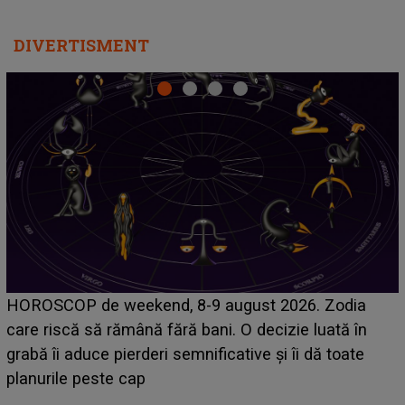
DIVERTISMENT
Emanuel a ținut ACEST DETALIU ASCUNS până
acum! În fața Alexandrei, concurentul din Casa Iubirii
face o MĂRTURISIRE NEAȘTEPTATĂ despre mama
sa: "I-am spus și ei în față, eu nu te iubesc pentru
că..."