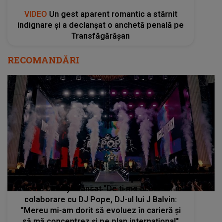
VIDEO
Un gest aparent romantic a stârnit
indignare și a declanșat o anchetă penală pe
Transfăgărășan
RECOMANDĂRI
Nicole Cherry a lansat "De ti me acuerdo" în
colaborare cu DJ Pope, DJ-ul lui J Balvin:
"Mereu mi-am dorit să evoluez în carieră și
să mă concentrez și pe plan internațional"