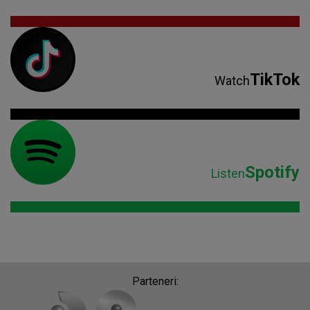
TikTok
Watch
Spotify
Listen
Parteneri: