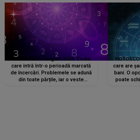
HOROSCOP 7 august 2026. Zodia
HOROSCOP 
care intră într-o perioadă marcată
care are șa
de încercări. Problemele se adună
bani. O opo
din toate părțile, iar o veste
poate schi
neașteptată îi dă planurile peste
la
cap