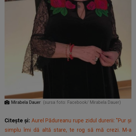
Mirabela Dauer
(sursa foto: Facebook/ Mirabela Dauer)
Citește și:
Aurel Pădureanu rupe zidul durerii: "Pur și
simplu îmi dă altă stare, te rog să mă crezi. M-a