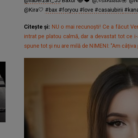
@liaberzan_55
Baxul 😂❤️ @𝓜𝓪𝓷𝓾𝓮𝓵𝓪🦋 
@Kira🤍
#bax
#foryou
#love
#casaiubirii
#kana
Citește și:
NU o mai recunoști! Ce a făcut Ver
intrat pe platou calmă, dar a devastat tot ce i-
spune tot și nu are milă de NIMENI: "Am câțiva