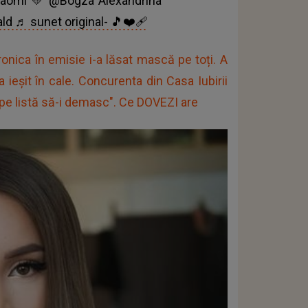
@Naomi 💛 @Bogza Alexandrina
ld
♬ sunet original- 🎵❤️‍🩹
onica în emisie i-a lăsat mască pe toți. A
a ieșit în cale. Concurenta din Casa Iubirii
 pe listă să-i demasc". Ce DOVEZI are