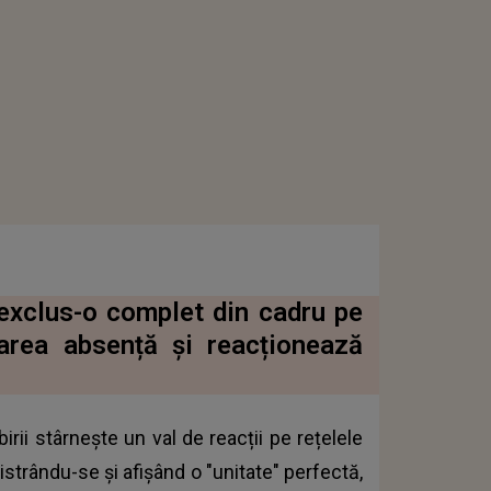
 exclus-o complet din cadru pe
marea absență și reacționează
rii stârnește un val de reacții pe rețelele
strându-se și afișând o "unitate" perfectă,