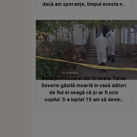
dacă am speranțe, timpul acesta nu
ni-l mai dă nimeni înapoi”. Cele două
au rupt orice legătură după ce
artista s-a despărțit de tatăl Oanei
Sora profesoarei din Drobeta Turnu
Severin găsită moartă în casă alături
de fiul ei neagă că și-ar fi ucis
copilul. S-a luptat 10 ani să devină
mamă: "Nu s-a sinucis, scurt". Ce a
scos la iveală răstoarnă cazul