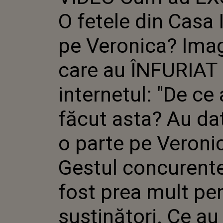
IMAGINI
O fetele din Casa I
ÎNFURIA
"DE CE A
AU DAT-O
pe Veronica? Imag
VERONICA
CONCURE
care au ÎNFURIAT
FOST PR
PENTRU 
CE AU FĂ
internetul: "De ce
STRIGĂTO
făcut asta? Au dat
o parte pe Veronic
Gestul concurente
fost prea mult pe
susținători. Ce au