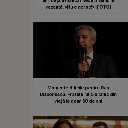
ani, deși a mâncat desert zilnic în
vacanță: «Nu e noroc!» [FOTO]
kanald2.ro
Momente dificile pentru Dan
Diaconescu. Fratele lui s-a stins din
viață la doar 60 de ani