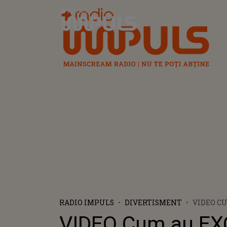
Radio Impuls
RADIO IMPULS
DIVERTISMENT
VIDEO C
O FETELE
VIDEO Cum au EX
IUBIRII 