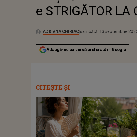
e STRIGĂTOR LA 
Publicat:
Autor:
sâmbătă, 13 septembrie 202
Actualizat:
ADRIANA CHIRIAC
sâmbătă, 13 septembrie 202
Adaugă-ne ca sursă preferată în Google
CITEȘTE ȘI