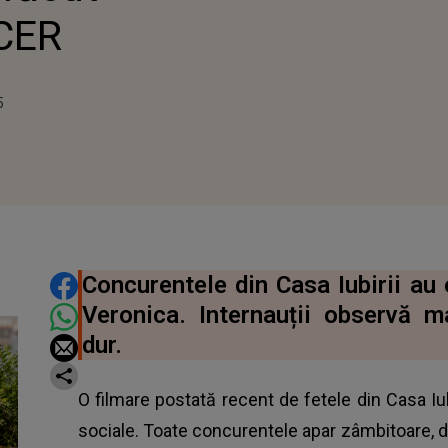
CER
5
5
DISTRIBUIE ARTICOLUL
Concurentele din Casa Iubirii au
Veronica. Internauții observă 
dur.
O filmare postată recent de fetele din Casa Iubi
sociale. Toate concurentele apar zâmbitoare, di