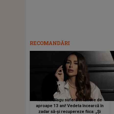
RECOMANDĂRI
Roxana Blagu suferă în tăcere de
aproape 13 ani! Vedeta încearcă în
zadar să-și recupereze fiica: „Și