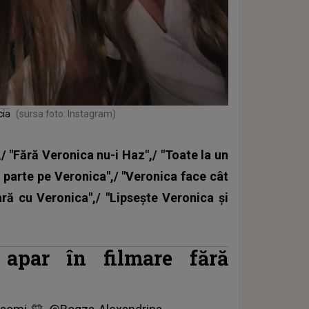
cia
(sursa foto: Instagram)
,/ "Fără Veronica nu-i Haz",/ "Toate la un
 o parte pe Veronica",/ "Veronica face cât
ară cu Veronica",/ "Lipsește Veronica și
 apar în filmare fără