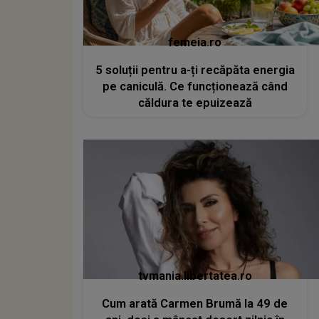
femeia.ro
5 soluții pentru a-ți recăpăta energia
pe caniculă. Ce funcționează când
căldura te epuizează
tvmania.libertatea.ro
Cum arată Carmen Brumă la 49 de