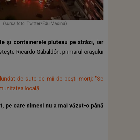
.
(sursa foto: Twitter/Edu Madina)
le și containerele pluteau pe străzi, iar
tește Ricardo Gabaldón, primarul orașului
ndundat de sute de mii de peşti morţi: "Se
omunitatea locală
t, pe care nimeni nu a mai văzut-o până