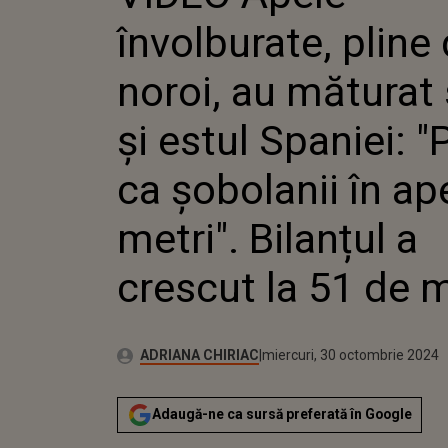
SUDUL ȘI 
învolburate, pline
"PRINȘI CA
APE DE 3 M
BILANȚUL 
noroi, au măturat
51 DE MOR
și estul Spaniei: "
ca șobolanii în ap
metri". Bilanțul a
crescut la 51 de m
Publicat:
Autor:
miercuri, 30 octombrie 2024
Actualizat:
ADRIANA CHIRIAC
miercuri, 30 octombrie 2024
Adaugă-ne ca sursă preferată în Google