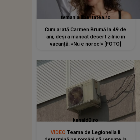
tvmania.libertatea.ro
Cum arată Carmen Brumă la 49 de
ani, deși a mâncat desert zilnic în
vacanță: «Nu e noroc!» [FOTO]
kanald2.ro
VIDEO
Teama de Legionella îi
determină pe români să renunțe la