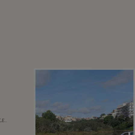
LE
TE, PLINE DE
U MĂTURAT