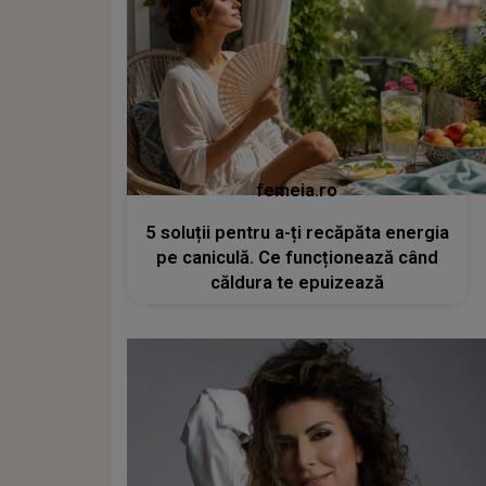
femeia.ro
5 soluții pentru a-ți recăpăta energia
pe caniculă. Ce funcționează când
căldura te epuizează