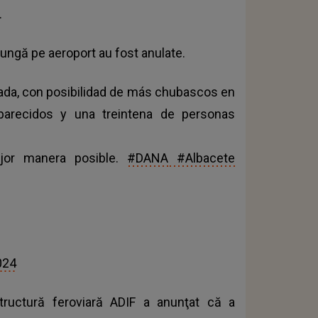
.
jungă pe aeroport au fost anulate.
iada, con posibilidad de más chubascos en
arecidos y una treintena de personas
or manera posible.
#DANA
#Albacete
024
tructură feroviară ADIF a anunţat că a