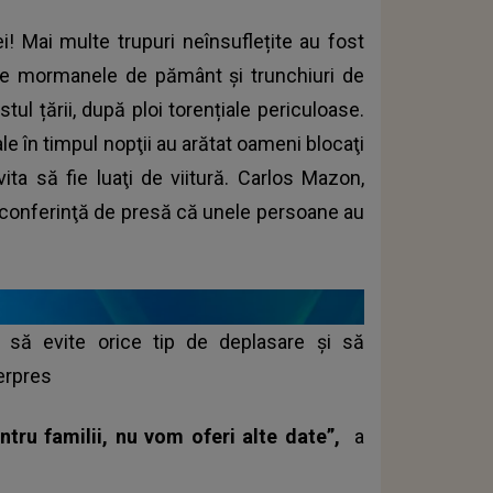
i! Mai multe trupuri neînsuflețite au fost
tre mormanele de pământ și trunchiuri de
ul țării, după ploi torențiale periculoase.
ale în timpul nopţii au arătat oameni blocaţi
ita să fie luaţi de viitură. Carlos Mazon,
-o conferinţă de presă că unele persoane au
i să evite orice tip de deplasare şi să
erpres
ntru familii, nu vom oferi alte date”,
a