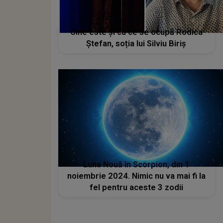
Cine este și cu ce se ocupă Rodica
Ștefan, soția lui Silviu Biriș
Luna Nouă în Scorpion, din 1
noiembrie 2024. Nimic nu va mai fi la
fel pentru aceste 3 zodii