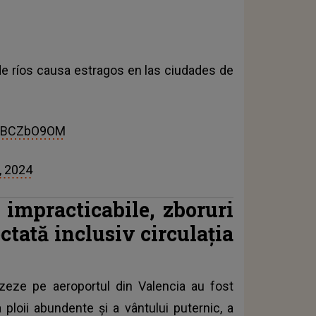
de ríos causa estragos en las ciudades de
HnBCZbO9OM
, 2024
impracticabile, zboruri
ectată inclusiv circulaţia
zeze pe aeroportul din Valencia au fost
 ploii abundente şi a vântului puternic, a