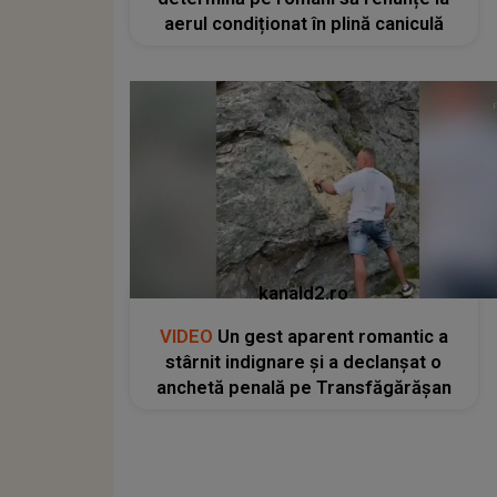
aerul condiționat în plină caniculă
kanald2.ro
VIDEO
Un gest aparent romantic a
stârnit indignare și a declanșat o
anchetă penală pe Transfăgărășan