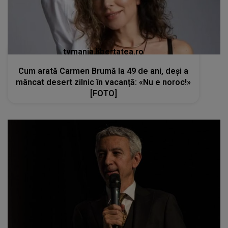
tvmania.libertatea.ro
Cum arată Carmen Brumă la 49 de ani, deși a
mâncat desert zilnic în vacanță: «Nu e noroc!»
[FOTO]