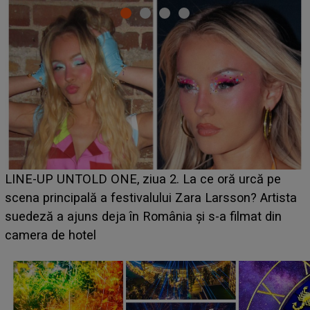
Ce a dezvăluit noua concurentă din "Casa Iubirii" l-a
luat prin surprindere pe Emanuel. CINE ESTE
BĂIATUL VIZAT de Alexandra?! Aflându-se în fața
faptului împlinit, A RECUNOSCUT IMEDIAT: "Am
avut..."