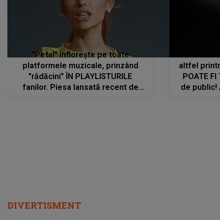
"Petal" înflorește pe toate
De această 
platformele muzicale, prinzând
altfel prin
"rădăcini" ÎN PLAYLISTURILE
POATE FI
fanilor. Piesa lansată recent de
de public!
Ariana Grande îi face pe
a lansat V
ascultători SĂ O ASCULTE PE
REPEAT
DIVERTISMENT