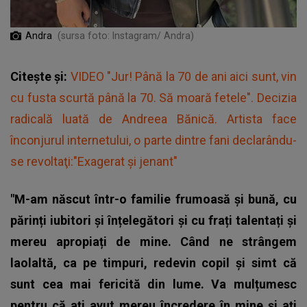
Andra
(sursa foto: Instagram/ Andra)
Citește și:
VIDEO "Jur! Până la 70 de ani aici sunt, vin
cu fusta scurtă până la 70. Să moară fetele". Decizia
radicală luată de Andreea Bănică. Artista face
înconjurul internetului, o parte dintre fani declarându-
se revoltaţi:"Exagerat și jenant"
"M-am născut într-o familie frumoasă și bună, cu
părinți iubitori și înțelegători și cu frați talentați și
mereu apropiați de mine. Când ne strângem
laolaltă, ca pe timpuri, redevin copil și simt că
sunt cea mai fericită din lume. Va mulțumesc
pentru că ați avut mereu încredere în mine și ați