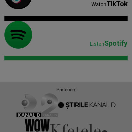
TikTok
Watch
Spotify
Listen
Parteneri: