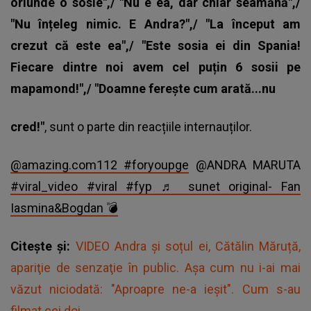
oriunde o sosie",/ "Nu e ea, dar chiar seamănă",/
"Nu înțeleg nimic. E Andra?",/ "La început am
crezut că este ea",/ "Este sosia ei din Spania!
Fiecare dintre noi avem cel puțin 6 sosii pe
mapamond!",/ "Doamne ferește cum arată...nu
cred!"
, sunt o parte din reacțiile internauților.
@amazing.com112
#foryoupge
@ANDRA MARUTA
#viral_video
#viral
#fyp
♬ sunet original- Fan
Iasmina&Bogdan 💣
Citește și:
VIDEO Andra și soțul ei, Cătălin Măruță,
apariţie de senzaţie în public. Așa cum nu i-ai mai
văzut niciodată: "Aproapre ne-a ieșit". Cum s-au
filmat cei doi