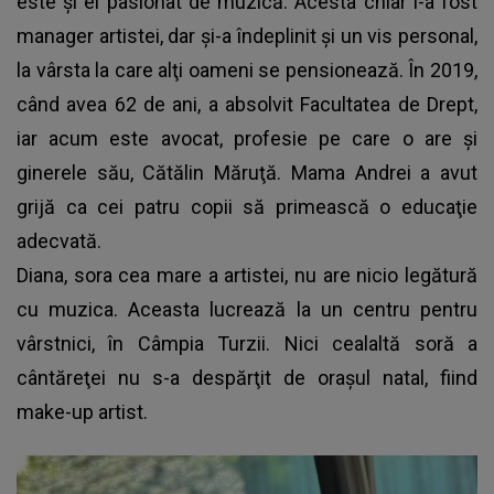
este şi el pasionat de muzică. Acesta chiar i-a fost
manager artistei, dar şi-a îndeplinit şi un vis personal,
la vârsta la care alţi oameni se pensionează. În 2019,
când avea 62 de ani, a absolvit Facultatea de Drept,
iar acum este avocat,
profesie pe care o are şi
ginerele său, Cătălin Măruţă
. Mama Andrei a avut
grijă ca cei patru copii să primească o educaţie
adecvată.
Diana, sora cea mare a artistei, nu are nicio legătură
cu muzica. Aceasta lucrează la un centru pentru
vârstnici, în Câmpia Turzii. Nici cealaltă soră a
cântăreţei nu s-a despărţit de oraşul natal, fiind
make-up artist.