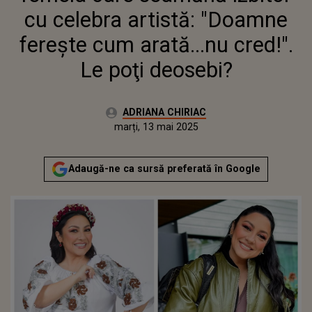
DEOSEBI?
cu celebra artistă: "Doamne
ferește cum arată...nu cred!".
Le poţi deosebi?
Autor:
ADRIANA CHIRIAC
Publicat:
luni, 12 mai 2025
Actualizat:
marți, 13 mai 2025
Adaugă-ne ca sursă preferată în Google