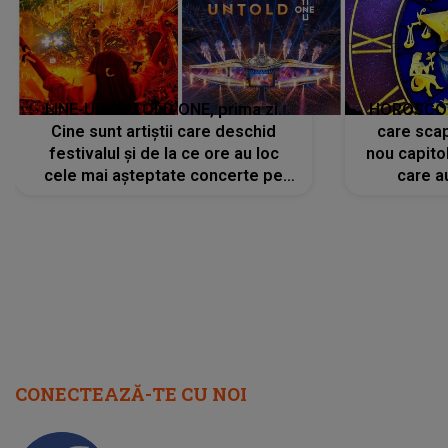
LINE-UP UNTOLD ONE, prima zi.
HOROSCOP 
Cine sunt artiștii care deschid
care scap
festivalul și de la ce ore au loc
nou capitol
cele mai așteptate concerte pe
care a
scena principală?
perioadă 
CONECTEAZĂ-TE CU NOI