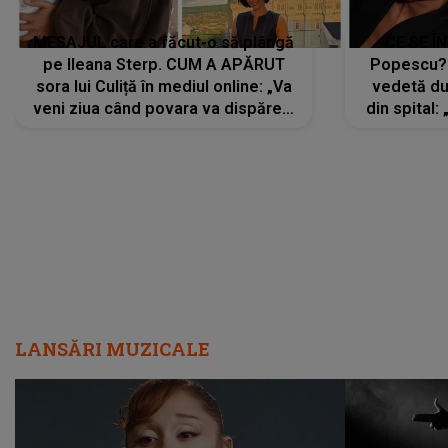
MESAJUL care a făcut-o să plângă
CE SE Î
pe Ileana Sterp. CUM A APĂRUT
Popescu?
sora lui Culiță în mediul online: „Va
vedetă du
veni ziua când povara va dispărea,
din spital:
iar lacrimile...”
LANSĂRI MUZICALE