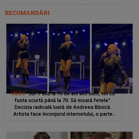
RECOMANDĂRI
VIDEO
"Jur! Până la 70 de ani aici sunt, vin cu
fusta scurtă până la 70. Să moară fetele".
Decizia radicală luată de Andreea Bănică.
Artista face înconjurul internetului, o parte
dintre fani declarându-se revoltaţi:"Exagerat
și jenant"