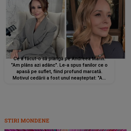
Ce a făcut-o să plângă pe Andreea Marin:
"Am plâns azi adânc". Le-a spus fanilor ce o
apasă pe suflet, fiind profund marcată.
Motivul cedării a fost unul neașteptat: "Am
fugit prea mult timp"
STIRI MONDENE