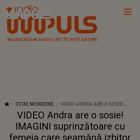
Radio Impuls
STIRI MONDENE
VIDEO ANDRA ARE O SOSIE!
IMAGINI SUPRINZĂTOARE CU
VIDEO Andra are o sosie!
FEMEIA CARE SEAMĂNĂ
IZBITOR CU CELEBRA ARTISTĂ:
IMAGINI suprinzătoare cu
"DOAMNE FEREȘTE CUM
femeia care seamănă izbitor
ARATĂ...NU CRED!". LE POŢI