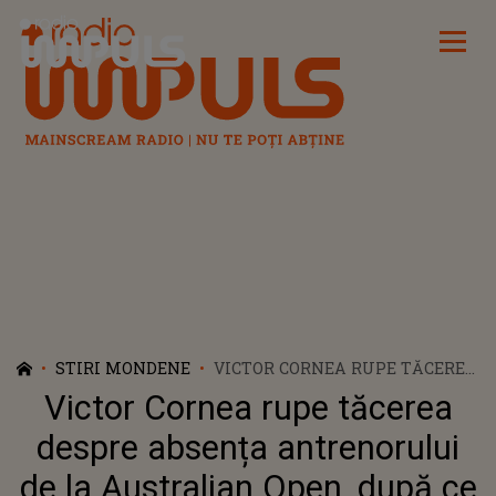
Radio Impuls
STIRI MONDENE
VICTOR CORNEA RUPE TĂCEREA
DESPRE ABSENȚA
Victor Cornea rupe tăcerea
ANTRENORULUI DE LA
AUSTRALIAN OPEN, DUPĂ CE A
despre absența antrenorului
FOST CRITICAT CĂ ANDREEA
de la Australian Open, după ce
BĂLAN ÎL DISTRAGE DE LA JOC: