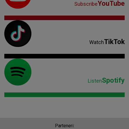
YouTube
Subscribe
TikTok
Watch
Spotify
Listen
Parteneri: