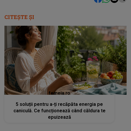
CITEȘTE ȘI
femeia.ro
5 soluții pentru a-ți recăpăta energia pe
caniculă. Ce funcționează când căldura te
epuizează