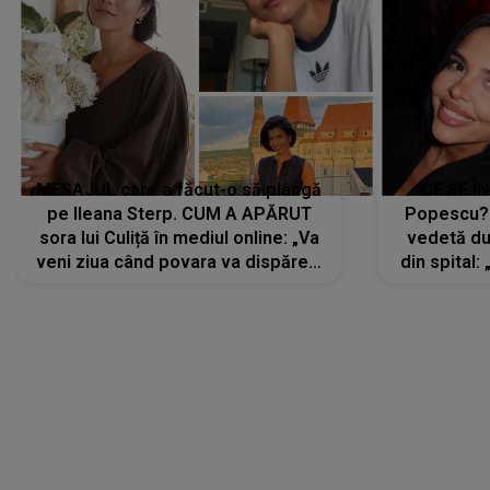
MESAJUL care a făcut-o să plângă
CE SE Î
pe Ileana Sterp. CUM A APĂRUT
Popescu?
sora lui Culiță în mediul online: „Va
vedetă du
veni ziua când povara va dispărea,
din spital:
iar lacrimile...”