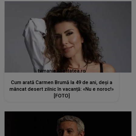
tvmania.libertatea.ro
Cum arată Carmen Brumă la 49 de ani, deși a
mâncat desert zilnic în vacanță: «Nu e noroc!»
[FOTO]