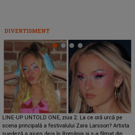
DIVERTISMENT
Ce a dezvăluit noua concurentă din "Casa Iubirii" l-a
luat prin surprindere pe Emanuel. CINE ESTE
BĂIATUL VIZAT de Alexandra?! Aflându-se în fața