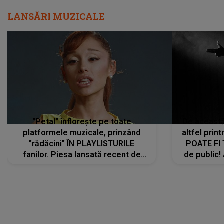
LANSĂRI MUZICALE
"Petal" înflorește pe toate
De această 
platformele muzicale, prinzând
altfel prin
"rădăcini" ÎN PLAYLISTURILE
POATE FI
fanilor. Piesa lansată recent de
de public!
Ariana Grande îi face pe
a lansat V
ascultători SĂ O ASCULTE PE
REPEAT