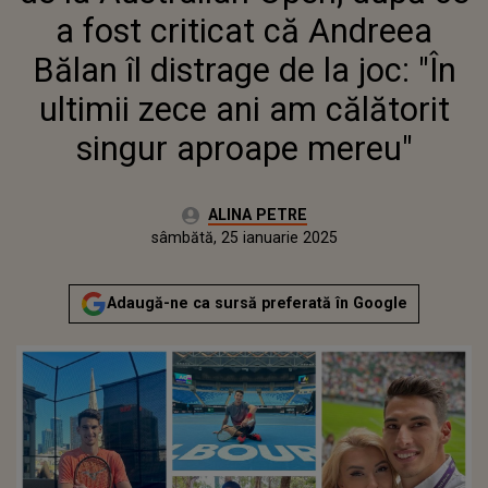
"ÎN ULTIMII ZECE ANI AM
a fost criticat că Andreea
CĂLĂTORIT SINGUR APROAPE
MEREU"
Bălan îl distrage de la joc: "În
ultimii zece ani am călătorit
singur aproape mereu"
Autor:
ALINA PETRE
Publicat:
joi, 25 ianuarie 2024
Actualizat:
sâmbătă, 25 ianuarie 2025
Adaugă-ne ca sursă preferată în Google