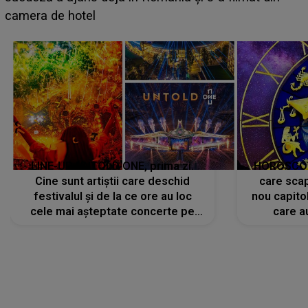
faptului împlinit, A RECUNOSCUT IMEDIAT: "Am
avut..."
LINE-UP UNTOLD ONE, prima zi.
HOROSCOP 
Cine sunt artiștii care deschid
care scap
festivalul și de la ce ore au loc
nou capitol
cele mai așteptate concerte pe
care a
scena principală?
perioadă 