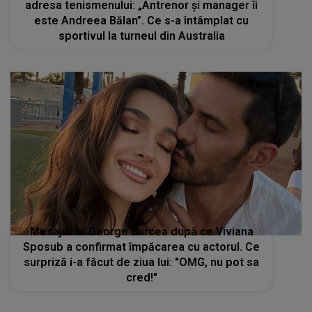
adresa tenismenului: „Antrenor și manager îi
este Andreea Bălan”. Ce s-a întâmplat cu
sportivul la turneul din Australia
Mesajul lui George Burcea după ce Viviana
Sposub a confirmat împăcarea cu actorul. Ce
surpriză i-a făcut de ziua lui: "OMG, nu pot sa
cred!"