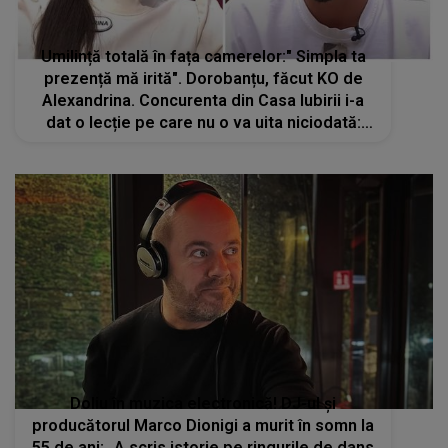
Umilință totală în fața camerelor:" Simpla ta
prezență mă irită". Dorobanțu, făcut KO de
Alexandrina. Concurenta din Casa Iubirii i-a
dat o lecție pe care nu o va uita niciodată:
"Asta să fie clar”. Replica ȘOC a
concurentului după ce a fost atacat
Doliu în muzica electronică! DJ-ul și
producătorul Marco Dionigi a murit în somn la
55 de ani: „A scris istorie pe ringurile de dans