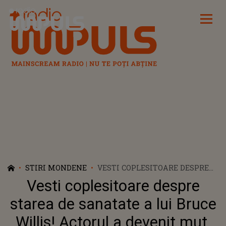
Radio Impuls
STIRI MONDENE
VESTI COPLESITOARE DESPRE
STAREA DE SANATATE A LUI
Vesti coplesitoare despre
BRUCE WILLIS! ACTORUL A
DEVENIT MUT, NU MAI POATE
starea de sanatate a lui Bruce
CITI ŞI ARE DIFICULTĂŢI DE
Willis! Actorul a devenit mut,
DEPLASARE