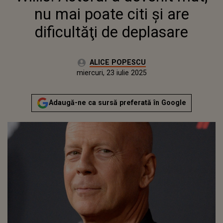
nu mai poate citi şi are
dificultăţi de deplasare
Autor:
ALICE POPESCU
Publicat:
miercuri, 23 iulie 2025
Actualizat:
miercuri, 23 iulie 2025
Adaugă-ne ca sursă preferată în Google