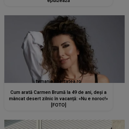
epuizează
tvmania.libertatea.ro
Cum arată Carmen Brumă la 49 de ani, deși a
mâncat desert zilnic în vacanță: «Nu e noroc!»
[FOTO]