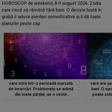
Emanuel a ținut ACEST DETALIU ASCUNS până
acum! În fața Alexandrei, concurentul din Casa Iubirii
face o MĂRTURISIRE NEAȘTEPTATĂ despre mama
sa: "I-am spus și ei în față, eu nu te iubesc pentru
că..."
HOROSCOP 7 august 2026. Zodia
HOROSCOP 
care intră într-o perioadă marcată
care are șa
de încercări. Problemele se adună
bani. O opo
din toate părțile, iar o veste
poate schi
neașteptată îi dă planurile peste
la
cap