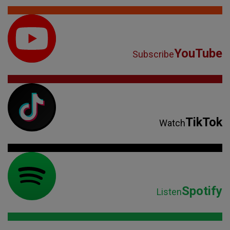
YouTube
Subscribe
TikTok
Watch
Spotify
Listen