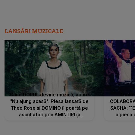
LANSĂRI MUZICALE
Când DORUL devine muzică, apare
Armin 
"Nu ajung acasă". Piesa lansată de
COLABORAR
Theo Rose și DOMINO îi poartă pe
SACHA: ""E
ascultători prin AMINTIRI și
o piesă 
REGĂSIRI, iar drumul emoțiilor
imediat pre
trece prin sufletul publicului:
cu mine șt
"Pentru toți cei care au plecat
păstrăm do