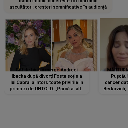
Radio Impuls cucerește tot mai mulți
ascultători: creșteri semnificative în audiență
Cât de bine îi merge Andreei
MĂRTURIA
Ibacka după divorț! Fosta soție a
Pușcău!
lui Cabral a întors toate privirile în
cancer dato
prima zi de UNTOLD: „Parcă ai altă
Berkovich, 
strălucire, emani putere,
accident ru
încredere, siguranță...”
Dacă nu 