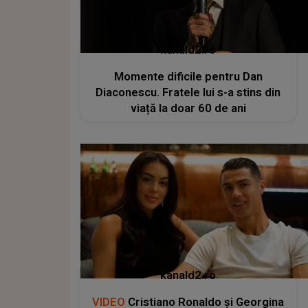
kanald2.ro
Momente dificile pentru Dan
Diaconescu. Fratele lui s-a stins din
viață la doar 60 de ani
kanald2.ro
VIDEO
Cristiano Ronaldo și Georgina