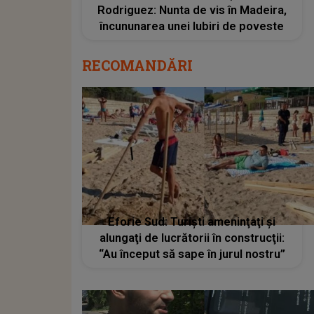
Rodriguez: Nunta de vis în Madeira,
încununarea unei Iubiri de poveste
RECOMANDĂRI
Eforie Sud: Turişti ameninţaţi şi
alungaţi de lucrătorii în construcţii:
“Au început să sape în jurul nostru”