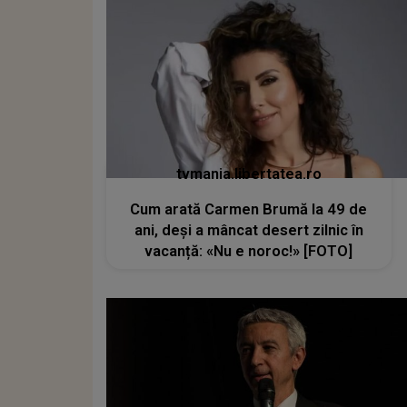
tvmania.libertatea.ro
Cum arată Carmen Brumă la 49 de
ani, deși a mâncat desert zilnic în
vacanță: «Nu e noroc!» [FOTO]