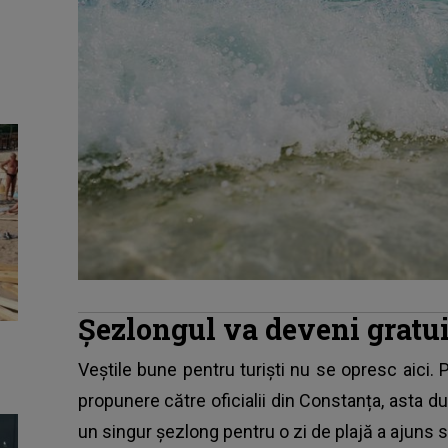
Șezlongul va deveni gratuit
Veștile bune pentru turiști nu se opresc aici.
propunere către oficialii din
Constanța
, asta d
un singur șezlong pentru o zi de plajă a ajuns să