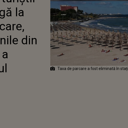
SIONA SEZONUL
gă la
care,
nile din
 a
ul
Taxa de parcare a fost eliminată în staț