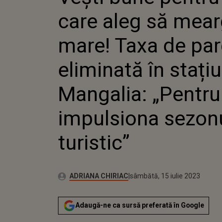
„PENTRU A IMPUL
care aleg să mear
TURISTIC”
mare! Taxa de par
eliminată în stațiu
Mangalia: „Pentru
impulsiona sezon
turistic”
Publicat:
Autor:
vineri, 15 iulie 2022
Actualizat:
ADRIANA CHIRIAC
sâmbătă, 15 iulie 2023
Adaugă-ne ca sursă preferată în Google