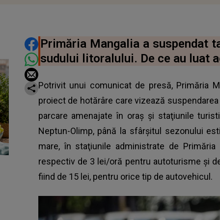
DISTRIBUIE ARTICOLUL
Primăria Mangalia a suspendat tax
sudului litoralului. De ce au luat 
Potrivit unui comunicat de presă, Primăria M
proiect de hotărâre care vizează suspendarea plă
parcare amenajate în oraş şi staţiunile turis
Neptun-Olimp, până la sfârşitul sezonului estiv
mare, în staţiunile administrate de Primăria 
respectiv de 3 lei/oră pentru autoturisme şi de 5
fiind de 15 lei, pentru orice tip de autovehicul.