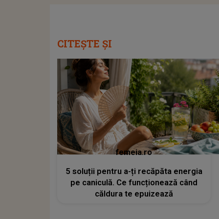
CITEȘTE ȘI
femeia.ro
5 soluții pentru a-ți recăpăta energia
pe caniculă. Ce funcționează când
căldura te epuizează