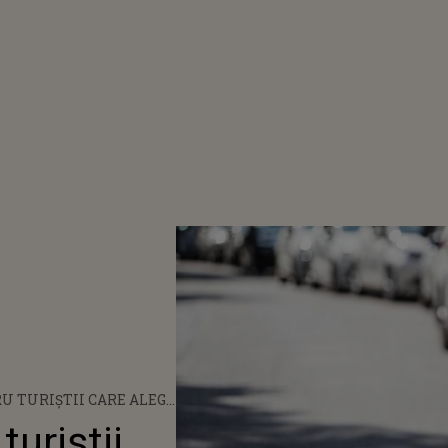
U TURIȘTII CARE ALEG
E! TAXA DE PARCARE,
turiștii
ȚIUNILE DIN MANGALIA: