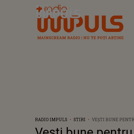
Radio Impuls
RADIO IMPULS
STIRI
VEȘTI BUNE PENTR
SĂ MEARGĂ LA MAR
Vești bune pentru 
ELIMINATĂ ÎN STA