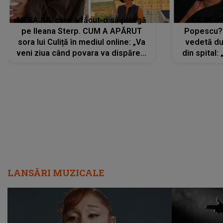
MESAJUL care a făcut-o să plângă
CE SE Î
pe Ileana Sterp. CUM A APĂRUT
Popescu?
sora lui Culiță în mediul online: „Va
vedetă du
veni ziua când povara va dispărea,
din spital:
iar lacrimile...”
LANSĂRI MUZICALE