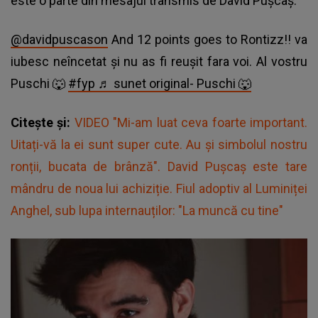
este o parte din mesajul transmis de
David Pușcaș.
@davidpuscason
And 12 points goes to Rontizz!! va
iubesc neîncetat și nu as fi reușit fara voi. Al vostru
Puschi 🐺
#fyp
♬ sunet original- Puschi 🐺
Citește și:
VIDEO "Mi-am luat ceva foarte important.
Uitați-vă la ei sunt super cute. Au și simbolul nostru
ronții, bucata de brânză". David Pușcaș este tare
mândru de noua lui achiziție. Fiul adoptiv al Luminiței
Anghel, sub lupa internauților: "La muncă cu tine"