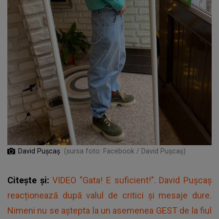
David Pușcaș
(sursa foto: Facebook / David Pușcaș)
Citește și:
VIDEO "Gata! E suficient!". David Pușcaș
reacționează după valul de critici și mesaje dure.
Nimeni nu se aștepta la un asemenea GEST de la fiul