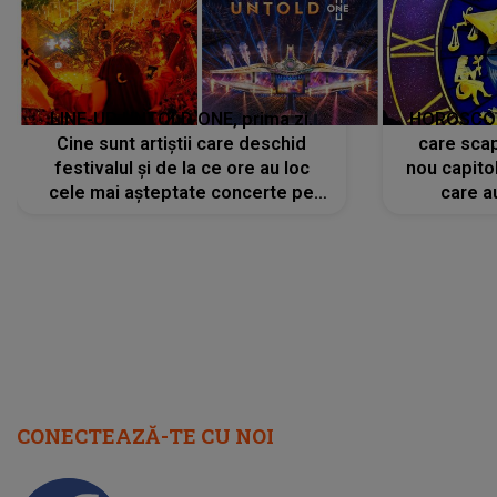
LINE-UP UNTOLD ONE, prima zi.
HOROSCOP 
Cine sunt artiștii care deschid
care scap
festivalul și de la ce ore au loc
nou capitol
cele mai așteptate concerte pe
care a
scena principală?
perioadă 
CONECTEAZĂ-TE CU NOI