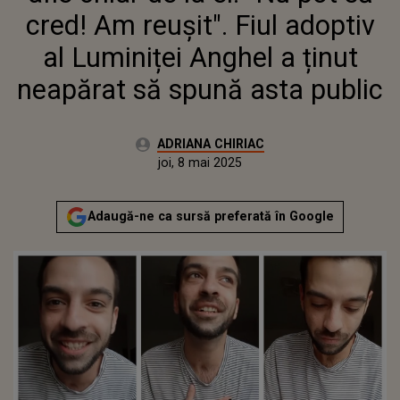
SĂ SPUNĂ ASTA PUBLIC
cred! Am reușit". Fiul adoptiv
al Luminiței Anghel a ținut
neapărat să spună asta public
Autor:
ADRIANA CHIRIAC
Publicat:
joi, 8 mai 2025
Actualizat:
joi, 8 mai 2025
Adaugă-ne ca sursă preferată în Google