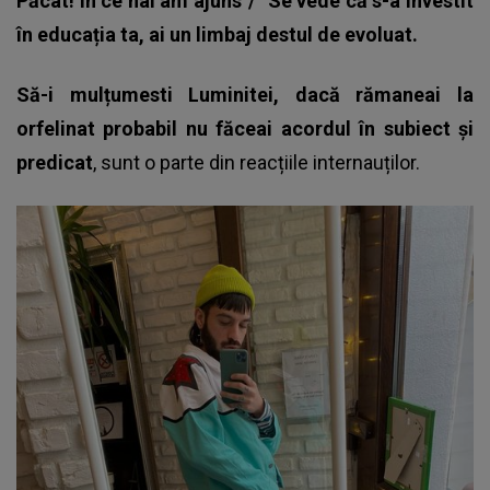
Păcat! În ce hal am ajuns"/ "Se vede că s-a investit
în educația ta, ai un limbaj destul de evoluat.
Să-i mulțumesti Luminitei, dacă rămaneai la
orfelinat probabil nu făceai acordul în subiect și
predicat
, sunt o parte din
reacțiile internauților.