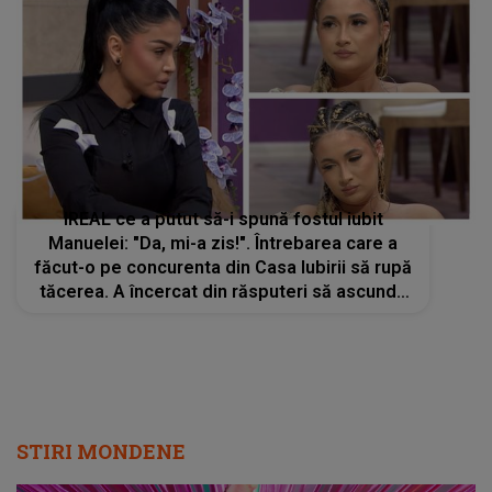
IREAL ce a putut să-i spună fostul iubit
Manuelei: "Da, mi-a zis!". Întrebarea care a
făcut-o pe concurenta din Casa Iubirii să rupă
tăcerea. A încercat din răsputeri să ascundă
acest secret. Andreea Mantea: "Este
adevărat?"
STIRI MONDENE