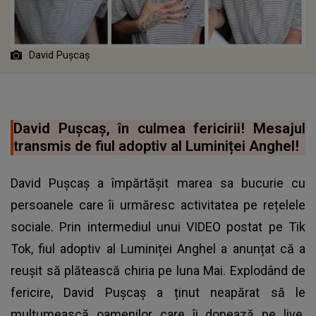
David Pușcaș
David Pușcaș, în culmea fericirii! Mesajul
transmis de fiul adoptiv al Luminiței Anghel!
David Pușcaș a împărtăşit marea sa bucurie cu
persoanele care îi urmăresc activitatea pe rețelele
sociale. Prin intermediul unui VIDEO postat pe Tik
Tok, fiul adoptiv al Luminiței Anghel a anunțat că a
reuşit să plătească chiria pe luna Mai. Explodând de
fericire, David Pușcaș a ținut neapărat să le
mulțumească oamenilor care îi donează pe live.