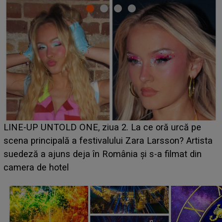
Ce a dezvăluit noua concurentă din "Casa Iubirii" l-a
luat prin surprindere pe Emanuel. CINE ESTE
BĂIATUL VIZAT de Alexandra?! Aflându-se în fața
faptului împlinit, A RECUNOSCUT IMEDIAT: "Am
avut..."