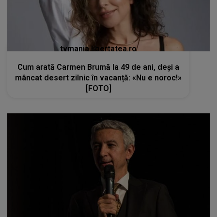
tvmania.libertatea.ro
Cum arată Carmen Brumă la 49 de ani, deși a
mâncat desert zilnic în vacanță: «Nu e noroc!»
[FOTO]