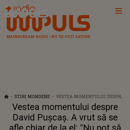
Radio Impuls
STIRI MONDENE
VESTEA MOMENTULUI DESPRE
DAVID PUȘCAȘ. A VRUT SĂ SE
Vestea momentului despre
AFLE CHIAR DE LA EL: "NU POT
SĂ CRED! AM REUȘIT". FIUL
David Pușcaș. A vrut să se
ADOPTIV AL LUMINIȚEI
afle chiar de la el: "Nu pot să
ANGHEL A ȚINUT NEAPĂRAT