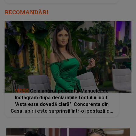
RECOMANDĂRI
VIDEO
Ce a apărut pe contul Manuelei de
Instagram după declarațiile fostului iubit:
"Asta este dovadă clară". Concurenta din
Casa Iubirii este surprinsă într-o ipostază de
zile mari. În compania cui s-a afișat