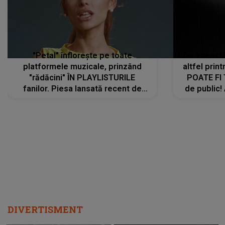
"Petal" înflorește pe toate
De această 
platformele muzicale, prinzând
altfel prin
"rădăcini" ÎN PLAYLISTURILE
POATE FI
fanilor. Piesa lansată recent de
de public!
Ariana Grande îi face pe
a lansat V
ascultători SĂ O ASCULTE PE
REPEAT
DIVERTISMENT