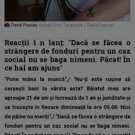
David Pușcaș
(sursa foto: Facebook / David Pușcaș)
Reacții
î
n lanț: "Dacă se făcea o
strângere de fonduri pentru un caz
social nu se baga nimeni. Păcat! În
ce hal am ajuns"
"Pune mâna la muncă",/ "Nu-ți este rușine să
cerșești bani la vârsta asta? Băiatul meu are
aproape 21 de ani și lucrează de 1 an și jumătate și
se trezește în fiecare dimineață la ora 05.00. Nici
de pâine nu meriți",/ "Dacă se făcea o strângere de
fonduri pentru un caz social nu se baga nimeni.