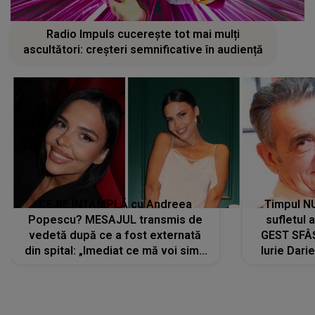
Radio Impuls cucerește tot mai mulți
ascultători: creșteri semnificative în audiență
CE SE ÎNTÂMPLĂ cu Andreea
Timpul N
Popescu? MESAJUL transmis de
sufletul 
vedetă după ce a fost externată
GEST SFÂȘ
din spital: „Imediat ce mă voi simți
Iurie Dari
mai bine...”
măsură ce