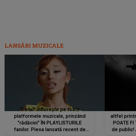
LANSĂRI MUZICALE
"Petal" înflorește pe toate
De această 
platformele muzicale, prinzând
altfel prin
"rădăcini" ÎN PLAYLISTURILE
POATE FI
fanilor. Piesa lansată recent de
de public!