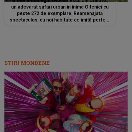
Grădina Zoologică Romanescu din Craiova,
un adevarat safari urban în inima Olteniei cu
peste 272 de exemplare. Reamenajată
spectaculos, cu noi habitate ce imită perfect
mediul natural al animalelor, te așteaptă zilnic
să îi treci pragul
STIRI MONDENE