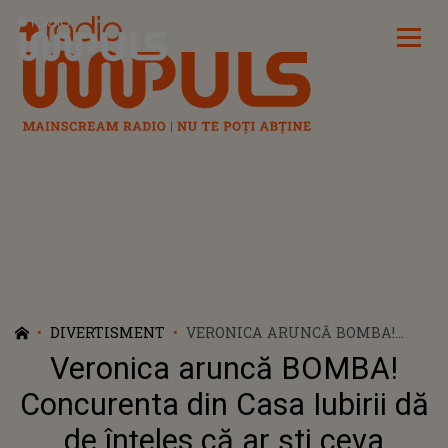
Radio Impuls
DIVERTISMENT
VERONICA ARUNCĂ BOMBA!
CONCURENTA DIN CASA IUBIRII
Veronica aruncă BOMBA!
DĂ DE ÎNȚELES CĂ AR ȘTI CEVA
DESPRE NAOMI: „AM NIȘTE
Concurenta din Casa Iubirii dă
DUBII ÎN CEEA CE O PRIVEȘTE”.
de înțeles că ar ști ceva
ACEASTA S-A ENERVAT LA