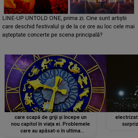
Ce a dezvăluit noua concurentă din "Ca
 sunt artiștii
luat prin surprindere pe Emanuel. C
ore au loc cele mai
BĂIATUL VIZAT de Alexandra?! Aflând
pală?
faptului împlinit, A RECUNOSCUT IM
avut..."
HOROSCOP 5 august 2026. Zodia
Irina R
care scapă de griji și începe un
electriza
nou capitol în viața ei. Problemele
surpri
care au apăsat-o în ultima
perioadă își găsesc, în sfârșit,