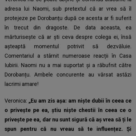
adresa lui Naomi, sub pretextul că ar vrea să îl
protejeze pe Dorobanțu după ce acesta ar fi suferit
în trecut din dragoste. De data aceasta, ea
mărturisește că ar ști ceva despre colega ei, însă
așteaptă momentul potrivit să dezvăluie.
Comentariul a stârnit numeroase reacții în Casa
Iubirii. Naomi nu a mai suportat și a răbufnit către
Dorobanțu. Ambele concurente au vărsat astăzi
lacrimi amare!
Veronica:
„Eu am zis așa: am niște dubii în ceea ce
o privește pe ea, știu niște chestii în ceea ce o
privește pe ea, dar nu sunt sigură că aș vrea să ți le
spun pentru că nu vreau să te influențez. Și