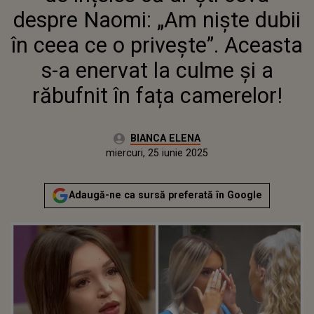
CULME ȘI A RĂBUFNIT ÎN FAȚA
despre Naomi: „Am niște dubii
CAMERELOR!
în ceea ce o privește”. Aceasta
s-a enervat la culme și a
răbufnit în fața camerelor!
Autor:
BIANCA ELENA
Publicat:
miercuri, 25 iunie 2025
Actualizat:
miercuri, 25 iunie 2025
Adaugă-ne ca sursă preferată în Google