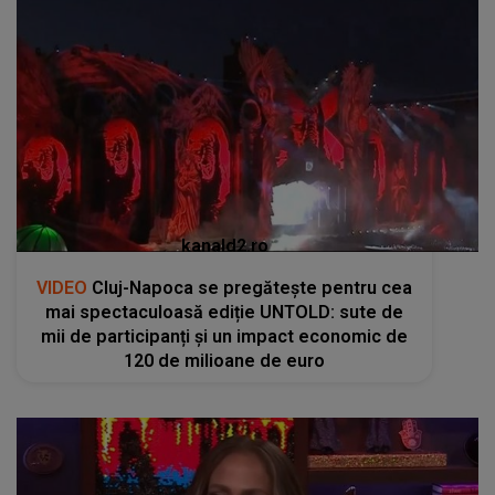
kanald2.ro
VIDEO
Cluj-Napoca se pregătește pentru cea
mai spectaculoasă ediție UNTOLD: sute de
mii de participanți și un impact economic de
120 de milioane de euro