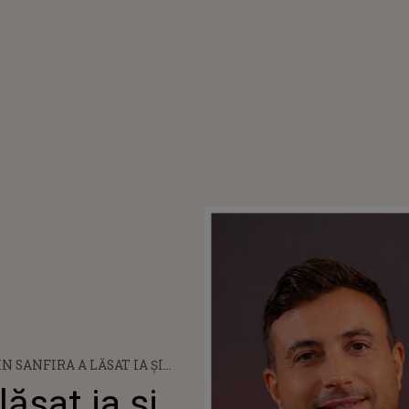
N SANFIRA A LĂSAT IA ȘI
L ELEGANT ȘI S-A FILMAT LA
lăsat ia și
GOL! DUPĂ CE A ÎNCINS