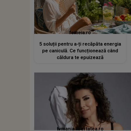
femeia.ro
5 soluții pentru a-ți recăpăta energia
pe caniculă. Ce funcționează când
căldura te epuizează
tvmania.libertatea.ro