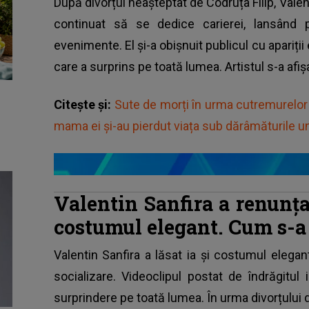
După divorțul neașteptat de Codruța Filip, Valent
continuat să se dedice carierei, lansând 
evenimente. El și-a obișnuit publicul cu apariții
care a surprins pe toată lumea. Artistul s-a afișa
Citește și:
Sute de morți în urma cutremurelor 
mama ei și-au pierdut viața sub dărâmăturile un
Valentin Sanfira a renunțat
costumul elegant. Cum s-a 
Valentin Sanfira
a lăsat ia și costumul elegant 
socializare. Videoclipul postat de îndrăgitul
surprindere pe toată lumea. În urma divorțului d