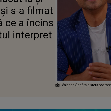
ETUL, ÎNDRĂGITUL
i s-a filmat
ET A ȘTERS POSTAREA
ă ce a încins
tul interpret
Valentin Sanfira a șters postare