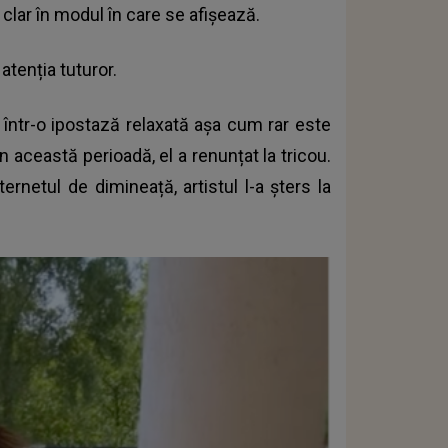
 clar în modul în care se afișează.
 atenția tuturor.
e într-o ipostază relaxată așa cum rar este
n această perioadă, el a renunțat la tricou.
ernetul de dimineață, artistul l-a șters la