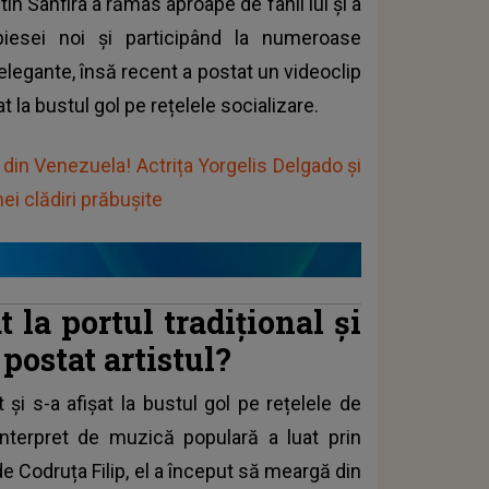
in Sanfira a rămas aproape de fanii lui și a
piesei noi și participând la numeroase
 elegante, însă recent a postat un videoclip
t la bustul gol pe rețelele socializare.
din Venezuela! Actrița Yorgelis Delgado și
ei clădiri prăbușite
 la portul tradițional și
postat artistul?
și s-a afișat la bustul gol pe rețelele de
 interpret de muzică populară a luat prin
e Codruța Filip, el a început să meargă din