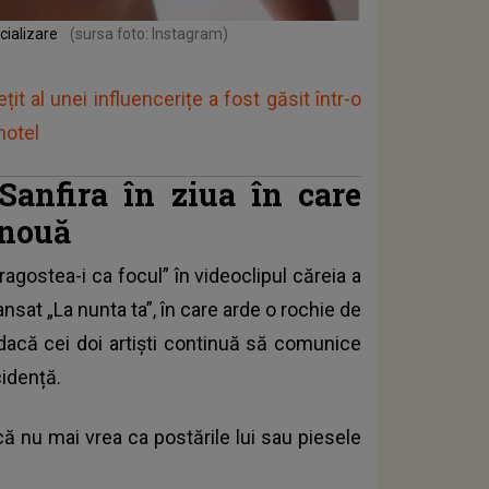
ocializare
(sursa foto: Instagram)
it al unei influencerițe a fost găsit într-o
hotel
Sanfira în ziua în care
 nouă
ragostea-i ca focul” în videoclipul căreia a
ansat „La nunta ta”, în care arde o rochie de
acă cei doi artiști continuă să comunice
cidență.
că nu mai vrea ca postările lui sau piesele