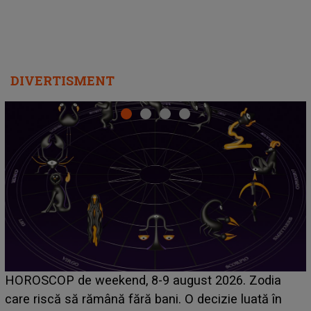
DIVERTISMENT
Emanuel a ținut ACEST DETALIU ASCUNS până
acum! În fața Alexandrei, concurentul din Casa Iubirii