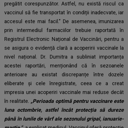
pregătit corespunzător. Astfel, nu există riscul ca
vaccinul să fie transportat în condiții inadecvate, iar
accesul este mai facil.” De asemenea, imunizarea
prin intermediul farmaciilor trebuie raportată în
Registrul Electronic Național de Vaccinări, pentru a
se asigura o evidență clară a acoperirii vaccinale la
nivel național. Dr. Dumitra a subliniat importanța
acestei raportări, menționând că în sezoanele
anterioare au existat discrepanțe între dozele
eliberate și cele înregistrate, ceea ce a creat
impresia unei acoperiri vaccinale mai reduse decât
în realitate.
„Perioada optimă pentru vaccinare este
luna octombrie, astfel încât protecția să dureze
până în lunile de vârf ale sezonului gripal, ianuarie-
martie.”,
a explicat medicul. Vaccinul oferă protecție