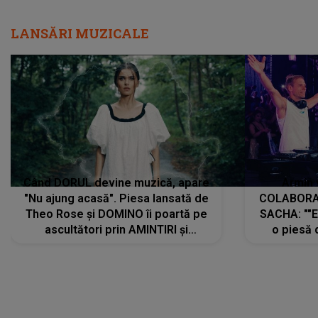
LANSĂRI MUZICALE
Când DORUL devine muzică, apare
Armin 
"Nu ajung acasă". Piesa lansată de
COLABORAR
Theo Rose și DOMINO îi poartă pe
SACHA: ""E
ascultători prin AMINTIRI și
o piesă 
REGĂSIRI, iar drumul emoțiilor
imediat pre
trece prin sufletul publicului:
cu mine șt
"Pentru toți cei care au plecat
păstrăm do
departe ca să le fie mai bine"