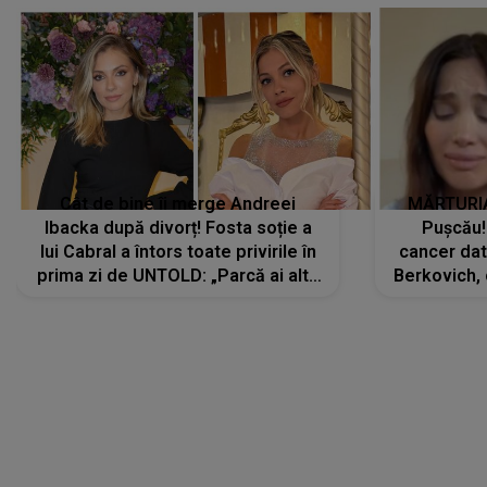
Cât de bine îi merge Andreei
MĂRTURIA
Ibacka după divorț! Fosta soție a
Pușcău!
lui Cabral a întors toate privirile în
cancer dato
prima zi de UNTOLD: „Parcă ai altă
Berkovich, 
strălucire, emani putere,
accident ru
încredere, siguranță...”
Dacă nu 