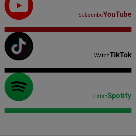
YouTube
Subscribe
TikTok
Watch
Spotify
Listen