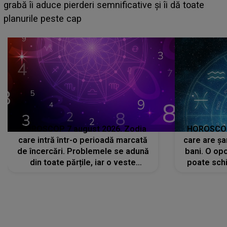
face o MĂRTURISIRE NEAȘTEPTATĂ despre mama
sa: "I-am spus și ei în față, eu nu te iubesc pentru
că..."
HOROSCOP 7 august 2026. Zodia
HOROSCOP 
care intră într-o perioadă marcată
care are șa
de încercări. Problemele se adună
bani. O opo
din toate părțile, iar o veste
poate schi
neașteptată îi dă planurile peste
la
cap