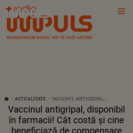
Radio Impuls
ACTUALITATE
VACCINUL ANTIGRIPAL,
DISPONIBIL ÎN FARMACII! CÂT
Vaccinul antigripal, disponibil
COSTĂ ȘI CINE BENEFICIAZĂ DE
COMPENSARE
în farmacii! Cât costă și cine
beneficiază de compensare