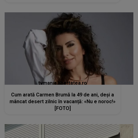
tvmania.libertatea.ro
Cum arată Carmen Brumă la 49 de ani, deși a
mâncat desert zilnic în vacanță: «Nu e noroc!»
[FOTO]