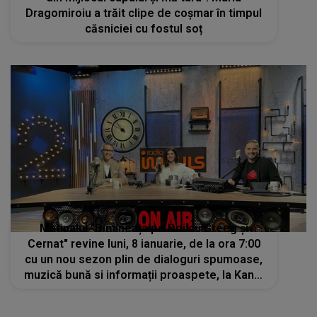
Dragomiroiu a trăit clipe de coșmar în timpul
căsniciei cu fostul soț
Matinalul "Dimineața pe Doi cu Greeg și
Cernat" revine luni, 8 ianuarie, de la ora 7:00
cu un nou sezon plin de dialoguri spumoase,
muzică bună si informații proaspete, la Kanal
D2 si Radio Impuls