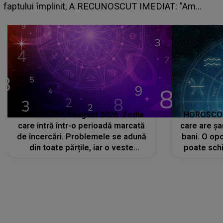
planurile peste cap
HOROSCOP 7 august 2026. Zodia
HOROSCOP 
care intră într-o perioadă marcată
care are șa
de încercări. Problemele se adună
bani. O opo
din toate părțile, iar o veste
poate schi
neașteptată îi dă planurile peste
la
cap