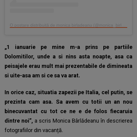
O postare distribuită de monica birladeanu (@monica_birladeanu)
„1 ianuarie pe mine m-a prins pe partiile
Dolomitilor, unde a si nins asta noapte, asa ca
peisajele erau mult mai prezentabile de dimineata
si uite-asa am si ce sa va arat.
In orice caz, situatia zapezii pe Italia, cel putin, se
prezinta cam asa. Sa avem cu totii un an nou
binecuvantat cu tot ce ne e de folos fiecaruia
dintre noi”,
a scris
Monica Bârlădeanu
în descrierea
fotografiilor din vacanță.