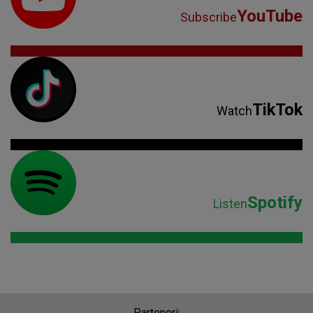
YouTube
Subscribe
TikTok
Watch
Spotify
Listen
Parteneri: