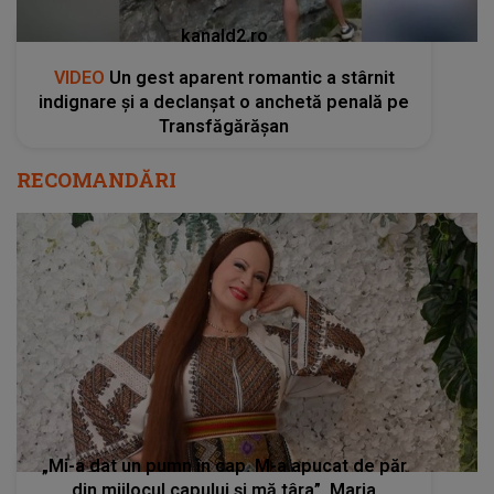
kanald2.ro
VIDEO
Un gest aparent romantic a stârnit
indignare și a declanșat o anchetă penală pe
Transfăgărășan
RECOMANDĂRI
„Mi-a dat un pumn în cap. M-a apucat de păr
din mijlocul capului și mă târa”. Maria