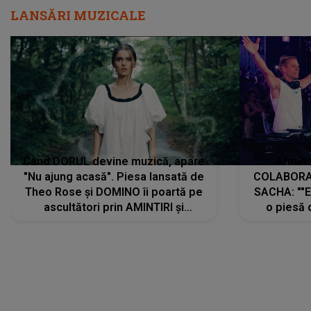
LANSĂRI MUZICALE
Când DORUL devine muzică, apare
Armin 
"Nu ajung acasă". Piesa lansată de
COLABORAR
Theo Rose și DOMINO îi poartă pe
SACHA: ""E
ascultători prin AMINTIRI și
o piesă 
REGĂSIRI, iar drumul emoțiilor
imediat pre
trece prin sufletul publicului:
cu mine șt
"Pentru toți cei care au plecat
păstrăm do
departe ca să le fie mai bine"