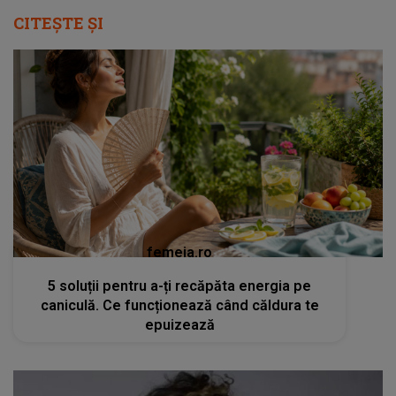
CITEȘTE ȘI
femeia.ro
5 soluții pentru a-ți recăpăta energia pe
caniculă. Ce funcționează când căldura te
epuizează