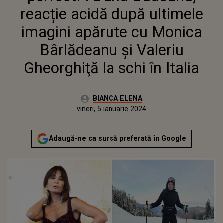
VALERIU GHEORGHIŢĂ LA SCHI
reacție acidă după ultimele
ÎN ITALIA
imagini apărute cu Monica
Bârlădeanu și Valeriu
Gheorghiţă la schi în Italia
Autor:
BIANCA ELENA
Publicat:
vineri, 5 ianuarie 2024
Adaugă-ne ca sursă preferată în Google