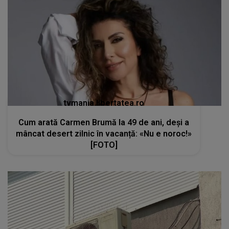
tvmania.libertatea.ro
Cum arată Carmen Brumă la 49 de ani, deși a
mâncat desert zilnic în vacanță: «Nu e noroc!»
[FOTO]