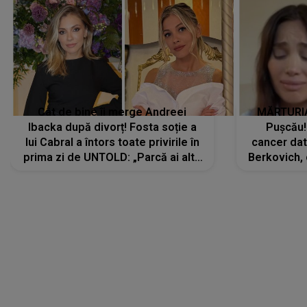
Cât de bine îi merge Andreei
MĂRTURIA
Ibacka după divorț! Fosta soție a
Pușcău!
lui Cabral a întors toate privirile în
cancer dato
prima zi de UNTOLD: „Parcă ai altă
Berkovich, 
strălucire, emani putere,
accident ru
încredere, siguranță...”
Dacă nu 