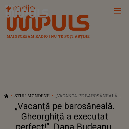
Radio Impuls
STIRI MONDENE
„VACANȚĂ PE BAROSĂNEALĂ.
GHEORGHIȚĂ A EXECUTAT
„Vacanță pe barosăneală.
PERFECT!”. DANA BUDEANU,
REACȚIE ACIDĂ DUPĂ
Gheorghiță a executat
ULTIMELE IMAGINI APĂRUTE
perfect!”. Dana Budeanu,
CU MONICA BÂRLĂDEANU ȘI