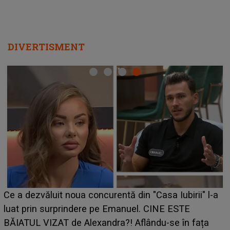
DIVERTISMENT
HOROSCOP de weekend, 8-9 august 2026. Zodia
-a
care riscă să rămână fără bani. O decizie luată în
grabă îi aduce pierderi semnificative și îi dă toate