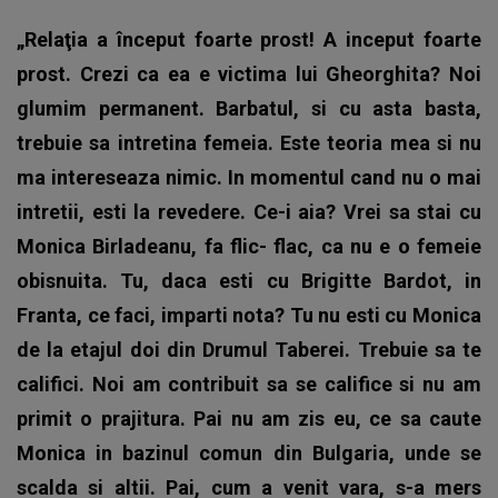
„Relaţia a început foarte prost! A inceput foarte
prost. Crezi ca ea e victima lui Gheorghita? Noi
glumim permanent. Barbatul, si cu asta basta,
trebuie sa intretina femeia. Este teoria mea si nu
ma intereseaza nimic. In momentul cand nu o mai
intretii, esti la revedere. Ce-i aia? Vrei sa stai cu
Monica Birladeanu, fa flic- flac, ca nu e o femeie
obisnuita. Tu, daca esti cu Brigitte Bardot, in
Franta, ce faci, imparti nota? Tu nu esti cu Monica
de la etajul doi din Drumul Taberei. Trebuie sa te
califici. Noi am contribuit sa se califice si nu am
primit o prajitura. Pai nu am zis eu, ce sa caute
Monica in bazinul comun din Bulgaria, unde se
scalda si altii. Pai, cum a venit vara, s-a mers