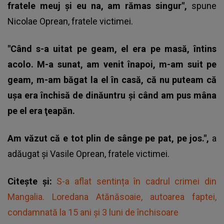
fratele meuj şi eu na, am rămas singur",
spune
Nicolae Oprean, fratele victimei.
"Când s-a uitat pe geam, el era pe masă, întins
acolo. M-a sunat, am venit înapoi, m-am suit pe
geam, m-am băgat la el în casă, că nu puteam că
uşa era închisă de dinăuntru şi când am pus mâna
pe el era ţeapăn.
Am văzut că e tot plin de sânge pe pat, pe jos.",
a
adăugat și Vasile Oprean, fratele victimei.
Citește și:
S-a aflat sentința în cadrul crimei din
Mangalia. Loredana Atănăsoaie, autoarea faptei,
condamnată la 15 ani și 3 luni de închisoare