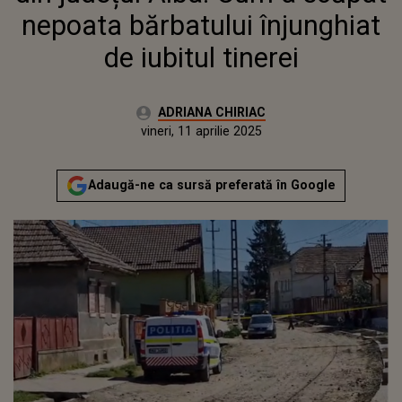
nepoata bărbatului înjunghiat
de iubitul tinerei
Autor:
ADRIANA CHIRIAC
Publicat:
vineri, 12 aprilie 2024
Actualizat:
vineri, 11 aprilie 2025
Adaugă-ne ca sursă preferată în Google