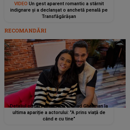
VIDEO
Un gest aparent romantic a stârnit
indignare și a declanșat o anchetă penală pe
Transfăgărășan
RECOMANDĂRI
Detaliul observat de fanii lui Vlad Gherman la
ultima apariție a actorului: "A prins viață de
când e cu tine"