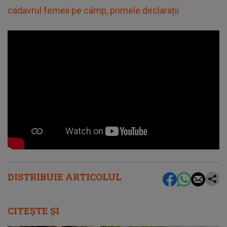
cadavrul femeii pe câmp, primele declarații
DISTRIBUIE ARTICOLUL
CITEȘTE ȘI