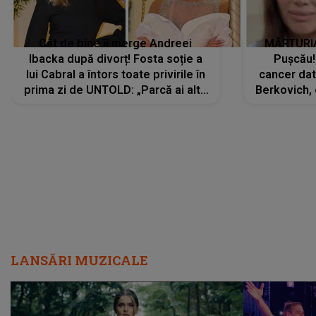
Cât de bine îi merge Andreei
MĂRTURIA
Ibacka după divorț! Fosta soție a
Pușcău!
lui Cabral a întors toate privirile în
cancer dato
prima zi de UNTOLD: „Parcă ai altă
Berkovich, 
strălucire, emani putere,
accident ru
încredere, siguranță...”
Dacă nu 
LANSĂRI MUZICALE