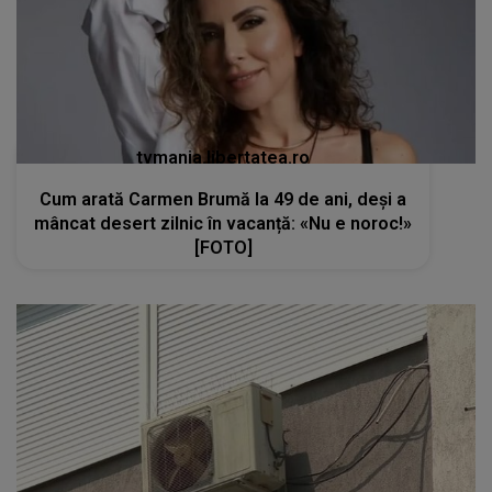
tvmania.libertatea.ro
Cum arată Carmen Brumă la 49 de ani, deși a
mâncat desert zilnic în vacanță: «Nu e noroc!»
[FOTO]