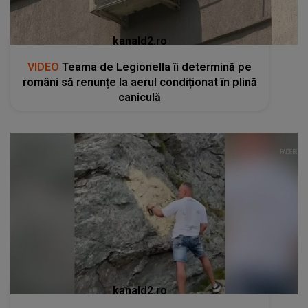
kanald2.ro
VIDEO
Teama de Legionella îi determină pe
români să renunțe la aerul condiționat în plină
caniculă
kanald2.ro