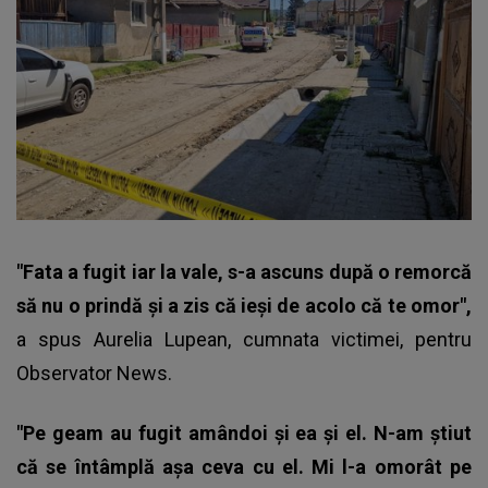
"Fata a fugit iar la vale, s-a ascuns după o remorcă
să nu o prindă şi a zis că ieşi de acolo că te omor",
a spus Aurelia Lupean, cumnata victimei, pentru
Observator News
.
"Pe geam au fugit amândoi şi ea şi el. N-am ştiut
că se întâmplă aşa ceva cu el. Mi l-a omorât pe