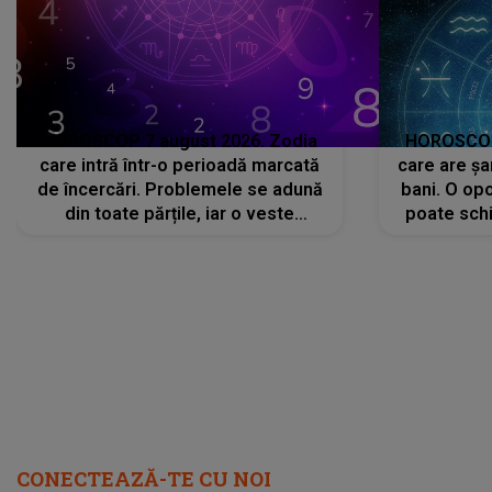
HOROSCOP 7 august 2026. Zodia
HOROSCOP 
care intră într-o perioadă marcată
care are șa
de încercări. Problemele se adună
bani. O opo
din toate părțile, iar o veste
poate schi
neașteptată îi dă planurile peste
la
cap
CONECTEAZĂ-TE CU NOI