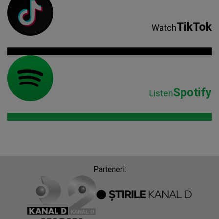
TikTok
Watch
Spotify
Listen
Parteneri: