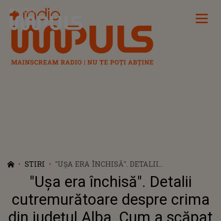
Radio Impuls
STIRI
"UŞA ERA ÎNCHISĂ". DETALII
CUTREMURĂTOARE DESPRE CRIMA DIN
"Uşa era închisă". Detalii
JUDEȚUL ALBA. CUM A SCĂPAT NEPOATA
BĂRBATULUI ÎNJUNGHIAT DE IUBITUL
cutremurătoare despre crima
TINEREI
din județul Alba. Cum a scăpat