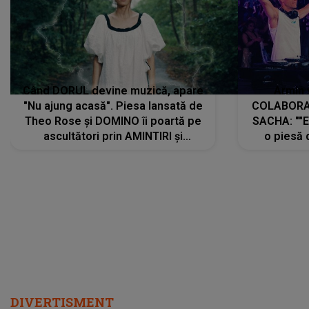
Când DORUL devine muzică, apare
Armin 
"Nu ajung acasă". Piesa lansată de
COLABORAR
Theo Rose și DOMINO îi poartă pe
SACHA: ""E
ascultători prin AMINTIRI și
o piesă 
REGĂSIRI, iar drumul emoțiilor
imediat pre
trece prin sufletul publicului:
cu mine șt
"Pentru toți cei care au plecat
păstrăm do
departe ca să le fie mai bine"
DIVERTISMENT