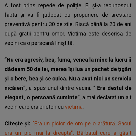
A fost prins repede de poliție. El şi-a recunoscut
fapta și va fi judecat cu propunere de arestare
preventivă pentru 30 de zile. Riscă până la 20 de ani
după gratii pentru omor. Victima este descrisă de
vecini ca o persoană liniştită.
”Nu era agresiv, bea, fuma, venea la mine la lucru îi
dădeam 50 de lei, merea își lua un pachet de țigări
și o bere, bea și se culca. Nu a avut nici un serviciu
nicăieri”,
a spus unul dintre vecini. ”
Era destul de
elegant, o persoană cuminte”
, a mai declarat un alt
vecin care era prieten cu
victima
.
Citește și:
"Era un picior de om pe o arătură. Sacul
era un pic mai la dreapta". Bărbatul care a găsit