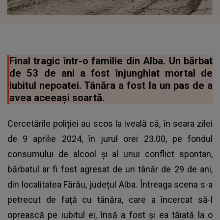
Final tragic într-o familie din Alba. Un bărbat
de 53 de ani a fost înjunghiat mortal de
iubitul nepoatei. Tânăra a fost la un pas de a
avea aceeaşi soartă.
Cercetările poliției au scos la iveală că, în seara zilei
de 9 aprilie 2024, în jurul orei 23.00, pe fondul
consumului de alcool și al unui conflict spontan,
bărbatul ar fi fost agresat de un tânăr de 29 de ani,
din localitatea Fărău, județul Alba. Întreaga scena s-a
petrecut de faţă cu tânăra, care a încercat să-l
oprească pe iubitul ei, însă a fost şi ea tăiată la o