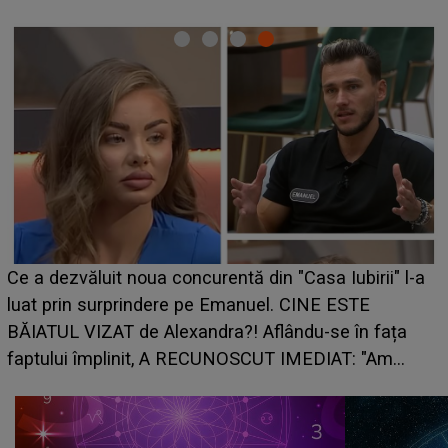
HOROSCOP de weeken
 concurentă din "Casa Iubirii" l-a
care riscă să rămână 
ere pe Emanuel. CINE ESTE
grabă îi aduce pierder
lexandra?! Aflându-se în fața
planurile peste cap
, A RECUNOSCUT IMEDIAT: "Am