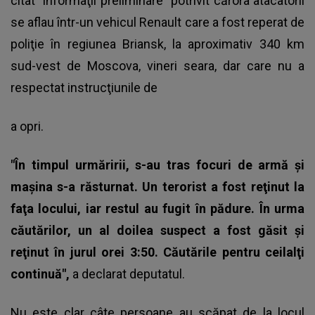
citat "informaţii preliminare" potrivit cărora atacatorii
se aflau într-un vehicul Renault care a fost reperat de
poliţie în regiunea Briansk, la aproximativ 340 km
sud-vest de Moscova, vineri seara, dar care nu a
respectat instrucţiunile de
a opri.
"În timpul urmăririi, s-au tras focuri de armă şi
maşina s-a răsturnat. Un terorist a fost reţinut la
faţa locului, iar restul au fugit în pădure. În urma
căutărilor, un al doilea suspect a fost găsit şi
reţinut în jurul orei 3:50. Căutările pentru ceilalţi
continuă",
a declarat deputatul.
Nu este clar câte persoane au scăpat de la locul