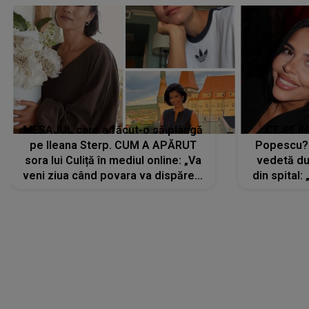
MESAJUL care a făcut-o să plângă
CE SE Î
pe Ileana Sterp. CUM A APĂRUT
Popescu?
sora lui Culiță în mediul online: „Va
vedetă du
veni ziua când povara va dispărea,
din spital:
iar lacrimile...”