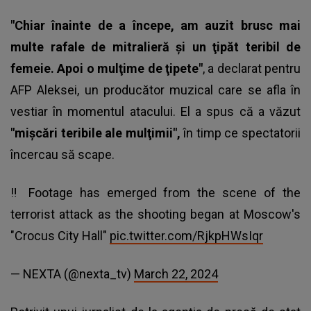
"Chiar înainte de a începe, am auzit brusc mai
multe rafale de mitralieră şi un ţipăt teribil de
femeie. Apoi o mulţime de ţipete"
, a declarat pentru
AFP Aleksei, un producător muzical care se afla în
vestiar în momentul atacului. El a spus că a văzut
"mişcări teribile ale mulţimii",
în timp ce spectatorii
încercau să scape.
‼️ Footage has emerged from the scene of the
terrorist attack as the shooting began at Moscow's
"Crocus City Hall"
pic.twitter.com/RjkpHWsIqr
— NEXTA (@nexta_tv)
March 22, 2024