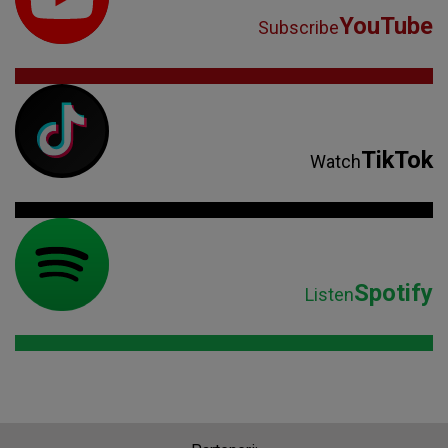
YouTube
Subscribe
TikTok
Watch
Spotify
Listen