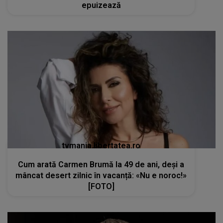
epuizează
tvmania.libertatea.ro
Cum arată Carmen Brumă la 49 de ani, deși a
mâncat desert zilnic în vacanță: «Nu e noroc!»
[FOTO]