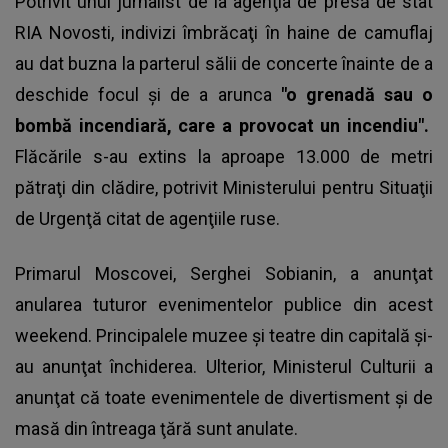
Potrivit unui jurnalist de la agenţia de presă de stat
RIA Novosti, indivizi îmbrăcaţi în haine de camuflaj
au dat buzna la parterul sălii de concerte înainte de a
deschide focul şi de a arunca
"o grenadă sau o
bombă incendiară, care a provocat un incendiu".
Flăcările s-au extins la aproape 13.000 de metri
pătraţi din clădire, potrivit Ministerului pentru Situaţii
de Urgenţă citat de agenţiile ruse.
Primarul Moscovei, Serghei Sobianin, a anunţat
anularea tuturor evenimentelor publice din acest
weekend. Principalele muzee şi teatre din capitală şi-
au anunţat închiderea. Ulterior, Ministerul Culturii a
anunţat că toate evenimentele de divertisment şi de
masă din întreaga ţără sunt anulate.