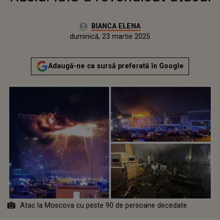
Autor:
BIANCA ELENA
Publicat:
luni, 25 martie 2024
Actualizat:
duminică, 23 martie 2025
Adaugă-ne ca sursă preferată în Google
Atac la Moscova cu peste 90 de persoane decedate