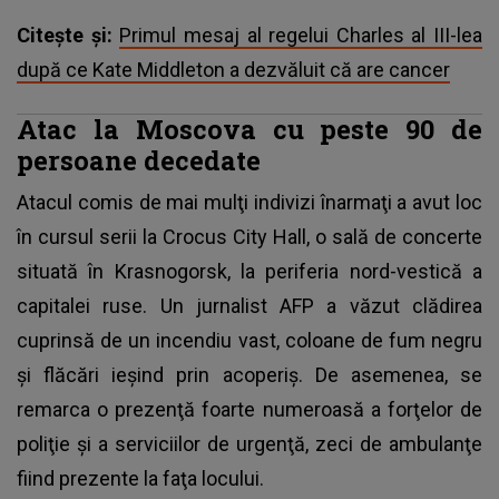
Citește și:
Primul mesaj al regelui Charles al III-lea
după ce Kate Middleton a dezvăluit că are cancer
Atac la Moscova cu peste 90 de
persoane decedate
Atacul comis de mai mulţi indivizi înarmaţi a avut loc
în cursul serii la Crocus City Hall, o sală de concerte
situată în Krasnogorsk, la periferia nord-vestică a
capitalei ruse. Un jurnalist AFP a văzut clădirea
cuprinsă de un incendiu vast, coloane de fum negru
şi flăcări ieşind prin acoperiş. De asemenea, se
remarca o prezenţă foarte numeroasă a forţelor de
poliţie şi a serviciilor de urgenţă, zeci de ambulanţe
fiind prezente la faţa locului.