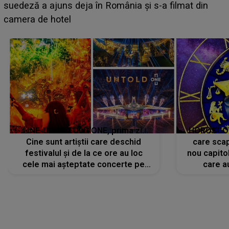
BĂIATUL VIZAT de Alexandra?! Aflându-se în fața
faptului împlinit, A RECUNOSCUT IMEDIAT: "Am
avut..."
LINE-UP UNTOLD ONE, prima zi.
HOROSCOP 
Cine sunt artiștii care deschid
care scap
festivalul și de la ce ore au loc
nou capitol
cele mai așteptate concerte pe
care a
scena principală?
perioadă 