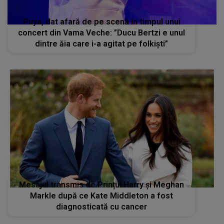
Puya, dat afară de pe scenă în timpul unui
concert din Vama Veche: ”Ducu Bertzi e unul
dintre ăia care i-a agitat pe folkiști”
Mesajul transmis de Prințul Harry și Meghan
Markle după ce Kate Middleton a fost
diagnosticată cu cancer