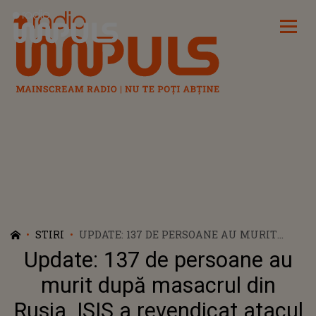
Radio Impuls
STIRI
UPDATE: 137 DE PERSOANE AU MURIT
DUPĂ MASACRUL DIN RUSIA. ISIS A
Update: 137 de persoane au
REVENDICAT ATACUL
murit după masacrul din
Rusia. ISIS a revendicat atacul