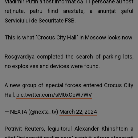
Vladimir Putin a fost informat că 11 persoane au fost
reţinute, patru fiind arestate, a anunţat şeful
Serviciului de Securitate FSB.
This is what "Crocus City Hall" in Moscow looks now
Rosgvardiya completed the search of parking lots,
no explosives and devices were found.
A new group of special forces entered Crocus City
Hall.
pic.twitter.com/sM0xCeW7WV
— NEXTA (@nexta_tv)
March 22, 2024
Potrivit Reuters, legiuitorul Alexander Khinshtein a