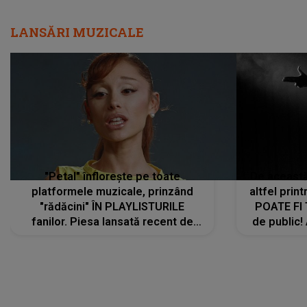
LANSĂRI MUZICALE
"Petal" înflorește pe toate
De această 
platformele muzicale, prinzând
altfel prin
"rădăcini" ÎN PLAYLISTURILE
POATE FI
fanilor. Piesa lansată recent de
de public!
Ariana Grande îi face pe
a lansat V
ascultători SĂ O ASCULTE PE
REPEAT