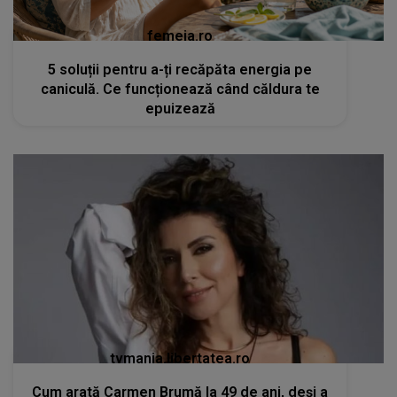
femeia.ro
5 soluții pentru a-ți recăpăta energia pe
caniculă. Ce funcționează când căldura te
epuizează
tvmania.libertatea.ro
Cum arată Carmen Brumă la 49 de ani, deși a