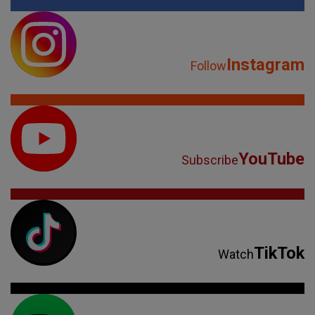
Instagram
Follow
YouTube
Subscribe
TikTok
Watch