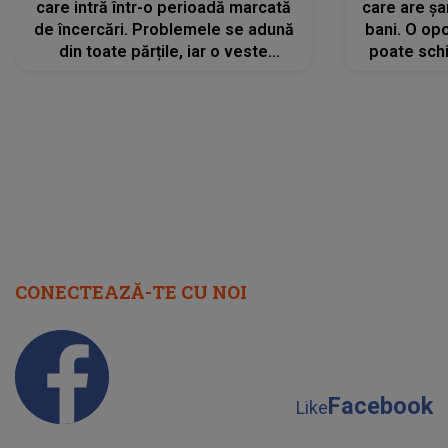
care intră într-o perioadă marcată
care are șa
de încercări. Problemele se adună
bani. O opo
din toate părțile, iar o veste
poate schi
neașteptată îi dă planurile peste
la
cap
CONECTEAZĂ-TE CU NOI
Facebook
Like