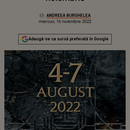
Autor:
ANDREEA BURGHELEA
Publicat:
marți, 16 noiembrie 2021
Actualizat:
miercuri, 16 noiembrie 2022
Adaugă-ne ca sursă preferată în Google