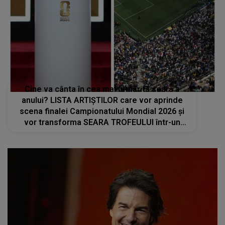
Cine va cânta în cea mai urmărită seară a
anului? LISTA ARTIȘTILOR care vor aprinde
scena finalei Campionatului Mondial 2026 și
vor transforma SEARA TROFEULUI într-un
show de neuitat: "Ceremonia de închidere va
încheia..."