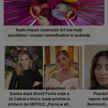
Radio Impuls cucerește tot mai mulți
ascultători: creșteri semnificative în audiență
Cât de bine îi merge Andreei
MĂRTURIA
Ibacka după divorț! Fosta soție a
Pușcău!
lui Cabral a întors toate privirile în
cancer dato
prima zi de UNTOLD: „Parcă ai altă
Berkovich, 