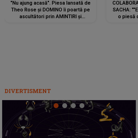
"Nu ajung acasă". Piesa lansată de
COLABORAR
Theo Rose și DOMINO îi poartă pe
SACHA: ""E
ascultători prin AMINTIRI și
o piesă 
REGĂSIRI, iar drumul emoțiilor
imediat pre
trece prin sufletul publicului:
cu mine șt
"Pentru toți cei care au plecat
păstrăm do
departe ca să le fie mai bine"
DIVERTISMENT