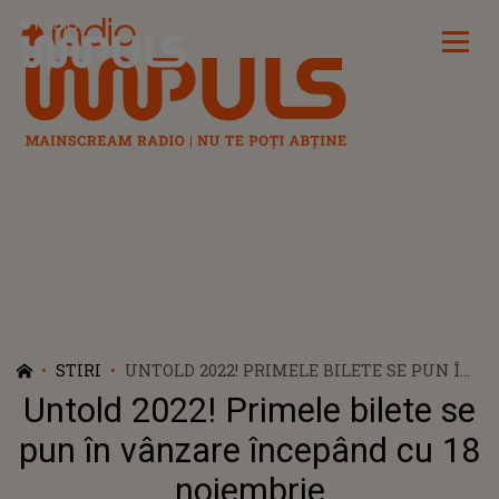
Radio Impuls
STIRI
UNTOLD 2022! PRIMELE BILETE SE PUN ÎN
VÂNZARE ÎNCEPÂND CU 18 NOIEMBRIE
Untold 2022! Primele bilete se
pun în vânzare începând cu 18
noiembrie