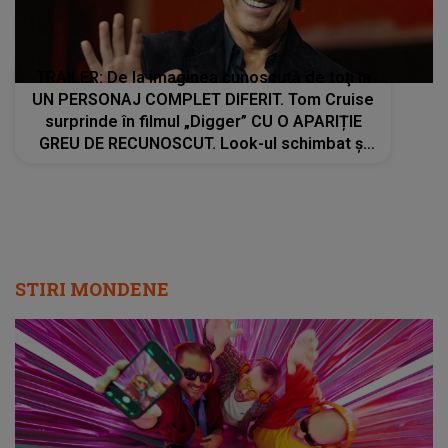
TRAILER: De la imaginea cunoscută de toţi la
UN PERSONAJ COMPLET DIFERIT. Tom Cruise
surprinde în filmul „Digger” CU O APARIȚIE
GREU DE RECUNOSCUT. Look-ul schimbat şi
detaliile personajului au făcut ca mulţi fani să
privească de două ori imaginile
STIRI MONDENE