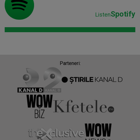
Spotify
Listen
Parteneri: