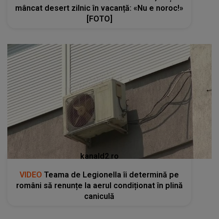
mâncat desert zilnic în vacanță: «Nu e noroc!»
[FOTO]
kanald2.ro
VIDEO
Teama de Legionella îi determină pe
români să renunțe la aerul condiționat în plină
caniculă