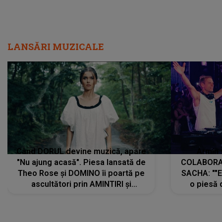
LANSĂRI MUZICALE
Când DORUL devine muzică, apare
Armin 
"Nu ajung acasă". Piesa lansată de
COLABORAR
Theo Rose și DOMINO îi poartă pe
SACHA: ""E
ascultători prin AMINTIRI și
o piesă 
REGĂSIRI, iar drumul emoțiilor
imediat pre
trece prin sufletul publicului:
cu mine șt
"Pentru toți cei care au plecat
păstrăm do