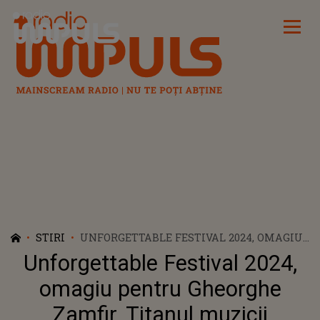
Radio Impuls
STIRI
UNFORGETTABLE FESTIVAL 2024, OMAGIU
PENTRU GHEORGHE ZAMFIR. TITANUL
Unforgettable Festival 2024,
MUZICII PREGĂTEȘTE UN SHOW
MEMORABIL
omagiu pentru Gheorghe
Zamfir. Titanul muzicii