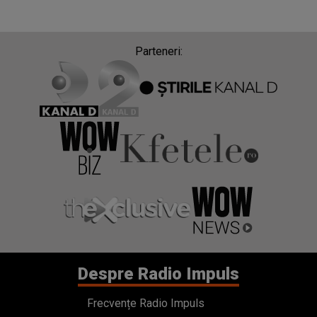
Parteneri:
Despre Radio Impuls
Frecvențe Radio Impuls