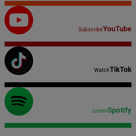
YouTube
Subscribe
TikTok
Watch
Spotify
Listen