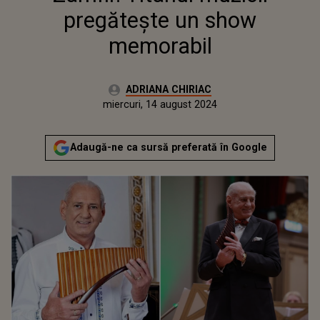
pregătește un show
memorabil
Autor:
ADRIANA CHIRIAC
Publicat:
miercuri, 14 august 2024
Actualizat:
miercuri, 14 august 2024
Adaugă-ne ca sursă preferată în Google