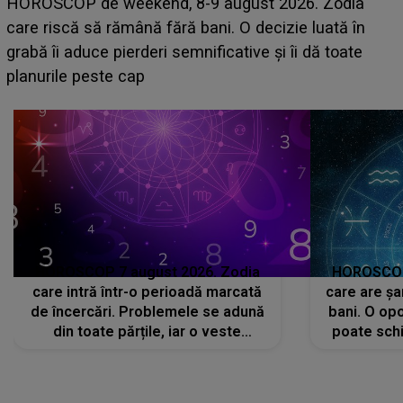
Emanuel a ținut ACEST DETALIU ASCUNS până
acum! În fața Alexandrei, concurentul din Casa Iubirii
face o MĂRTURISIRE NEAȘTEPTATĂ despre mama
sa: "I-am spus și ei în față, eu nu te iubesc pentru
că..."
HOROSCOP 7 august 2026. Zodia
HOROSCOP 
care intră într-o perioadă marcată
care are șa
de încercări. Problemele se adună
bani. O opo
din toate părțile, iar o veste
poate schi
neașteptată îi dă planurile peste
la
cap