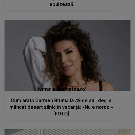
epuizează
tvmania.libertatea.ro
Cum arată Carmen Brumă la 49 de ani, deși a
mâncat desert zilnic în vacanță: «Nu e noroc!»
[FOTO]