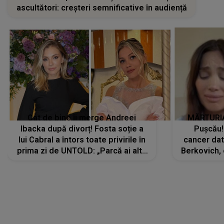
ascultători: creșteri semnificative în audiență
Cât de bine îi merge Andreei
MĂRTURIA
Ibacka după divorț! Fosta soție a
Pușcău!
lui Cabral a întors toate privirile în
cancer dato
prima zi de UNTOLD: „Parcă ai altă
Berkovich, 
strălucire, emani putere,
accident ru
încredere, siguranță...”
Dacă nu 