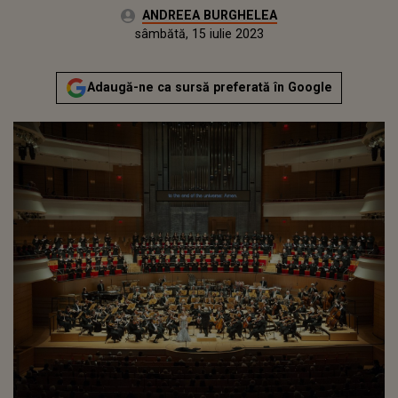
Autor:
ANDREEA BURGHELEA
Publicat:
vineri, 15 iulie 2022
Actualizat:
sâmbătă, 15 iulie 2023
Adaugă-ne ca sursă preferată în Google