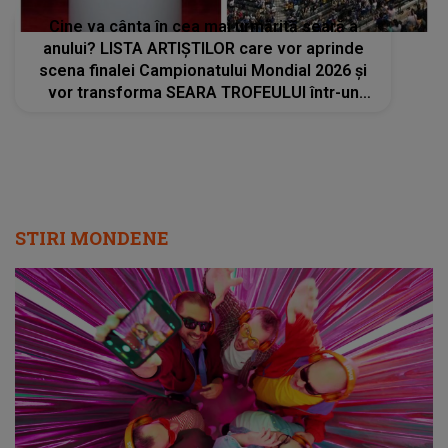
Cine va cânta în cea mai urmărită seară a
anului? LISTA ARTIȘTILOR care vor aprinde
scena finalei Campionatului Mondial 2026 și
vor transforma SEARA TROFEULUI într-un
show de neuitat: "Ceremonia de închidere va
încheia..."
STIRI MONDENE