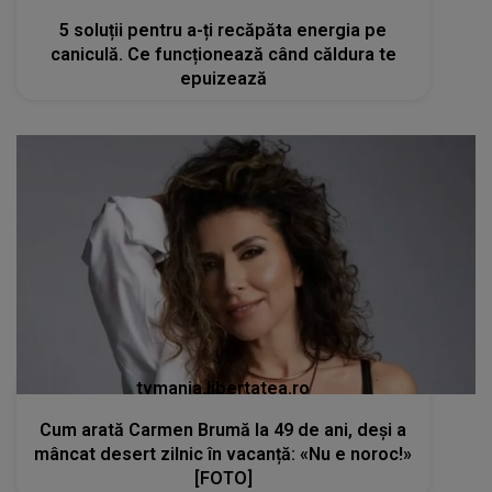
5 soluții pentru a-ți recăpăta energia pe
caniculă. Ce funcționează când căldura te
epuizează
tvmania.libertatea.ro
Cum arată Carmen Brumă la 49 de ani, deși a
mâncat desert zilnic în vacanță: «Nu e noroc!»
[FOTO]