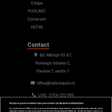
Echipa
PODCAST
Concursuri
HOT40
Contact
Bd. Mărăști 65-67,
Romexpo Intrarea C,
Pavilion T, sector 1
office@radioimpuls.ro
LIVE : 0754-222.999
WhatsApp: 0754-222.999
Nouă ne pasă ca datele tale personale să rămână confidențiale
Noi și partenerii noștri
589
stocăm și/sau accesăm informații pe dispozitivul dvs., precum identificatorii cookie unici pentru
prelucrarea datelor cu caracter personal. Puteți accepta sau gestiona preferințele dvs. făcând clic mai jos, respectiv vă