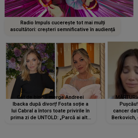
Radio Impuls cucerește tot mai mulți
ascultători: creșteri semnificative în audiență
Cât de bine îi merge Andreei
MĂRTURIA
Ibacka după divorț! Fosta soție a
Pușcău!
lui Cabral a întors toate privirile în
cancer dato
prima zi de UNTOLD: „Parcă ai altă
Berkovich, 
strălucire, emani putere,
accident ru
încredere, siguranță...”
Dacă nu 