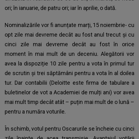
ori; în ianuarie, de patru ori; iar în aprilie, o dată.
Nominalizările vor fi anunțate marți, 15 noiembrie- cu
opt zile mai devreme decât au fost anul trecut și cu
cinci zile mai devreme decât au fost în orice
moment în mai mult de un deceniu. Alegătorii vor
avea la dispoziție 10 zile pentru a vota în primul tur
de scrutin și trei săptămâni pentru a vota în al doilea
tur. Dar contabilii (Deloitte este firma de tabulare a
buletinelor de vot a Academiei de mulți ani) vor avea
mai mult timp decât atât – puțin mai mult de o lună –
pentru a număra voturile.
În schimb, votul pentru Oscarurile se încheie cu cinci
zile înainte de acea transmisie. Avantajul votării