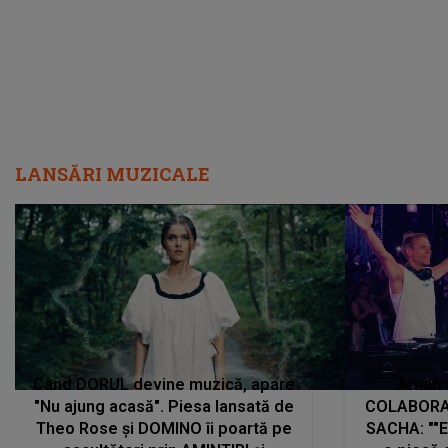
LANSĂRI MUZICALE
Când DORUL devine muzică, apare
Armin 
"Nu ajung acasă". Piesa lansată de
COLABORAR
Theo Rose și DOMINO îi poartă pe
SACHA: ""E