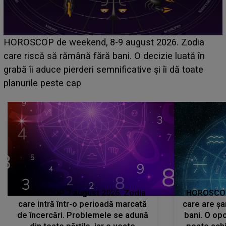
Emanuel a ținut ACEST DETALIU ASCUNS până
acum! În fața Alexandrei, concurentul din Casa Iubirii
face o MĂRTURISIRE NEAȘTEPTATĂ despre mama
sa: "I-am spus și ei în față, eu nu te iubesc pentru
că..."
HOROSCOP 7 august 2026. Zodia
HOROSCOP 
care intră într-o perioadă marcată
care are șa
de încercări. Problemele se adună
bani. O opo