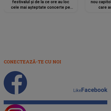
festivalul și de la ce ore au loc
nou capitol
cele mai așteptate concerte pe
care a
scena principală?
perioadă 
CONECTEAZĂ-TE CU NOI
Facebook
Like