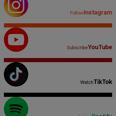
Instagram
Follow
YouTube
Subscribe
TikTok
Watch