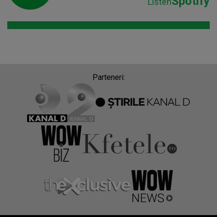
Spotify
Listen
Parteneri: