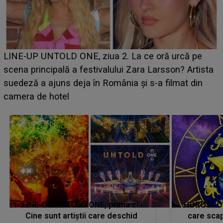
Ce a dezvăluit noua concurentă din "Casa Iubirii" l-a
luat prin surprindere pe Emanuel. CINE ESTE
a
BĂIATUL VIZAT de Alexandra?! Aflându-se în fața
faptului împlinit, A RECUNOSCUT IMEDIAT: "Am
avut..."
LINE-UP UNTOLD ONE, prima zi.
HOROSCOP 
Cine sunt artiștii care deschid
care scap