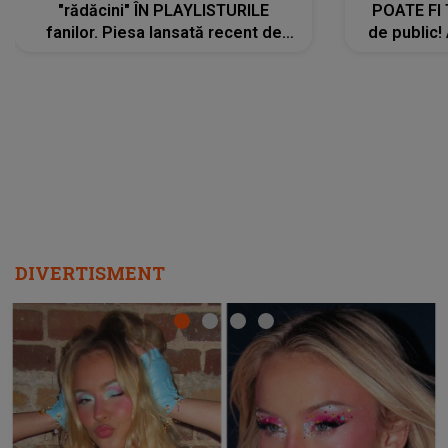
"rădăcini" ÎN PLAYLISTURILE
POATE FI
fanilor. Piesa lansată recent de
de public!
Ariana Grande îi face pe
a lansat V
ascultători SĂ O ASCULTE PE
REPEAT
DIVERTISMENT