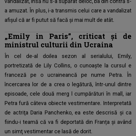
vandalizat, însă nu s-a supărat deloc, ba din contră s-
a amuzat. În plus, i-a transmis celui care a vandalizat
afișul că ar fi putut să facă și mai mult de atât.
„Emily in Paris”, criticat și de
ministrul culturii din Ucraina
În cel de-al doilea sezon al serialului, Emily,
portretizată de Lily Collins, o cunoaște la cursul e
franceză pe o ucraineancă pe nume Petra. În
încercarea lor de a crea o legătură, într-unul dintre
episoade, cele două merg l cumpărături în mall, iar
Petra fură câteva obiecte vestimentare. Interpretată
de actriţa Daria Panchenko, ea este descrisă şi ca
fiindu-i teamă că va fi deportată din Franța şi având
un simţ vestimentar ce lasă de dorit.