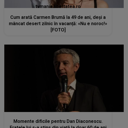
tvmania.libertatea.ro
Cum arată Carmen Brumă la 49 de ani, deși a
mâncat desert zilnic în vacanță: «Nu e noroc!»
[FOTO]
kanald2.ro
Momente dificile pentru Dan Diaconescu.
Fratele lui s-a stins din viață la doar 60 de ani