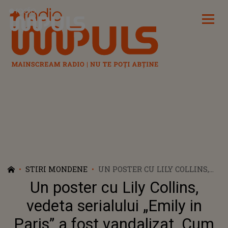
Radio Impuls
STIRI MONDENE
UN POSTER CU LILY COLLINS,
VEDETA SERIALULUI „EMILY IN
Un poster cu Lily Collins,
PARIS” A FOST VANDALIZAT.
CUM A REACȚIONAT ACTRIȚA?!
vedeta serialului „Emily in
Paris” a fost vandalizat. Cum