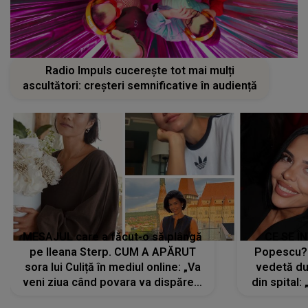
Radio Impuls cucerește tot mai mulți
ascultători: creșteri semnificative în audiență
MESAJUL care a făcut-o să plângă
CE SE Î
pe Ileana Sterp. CUM A APĂRUT
Popescu?
sora lui Culiță în mediul online: „Va
vedetă du
veni ziua când povara va dispărea,
din spital:
iar lacrimile...”