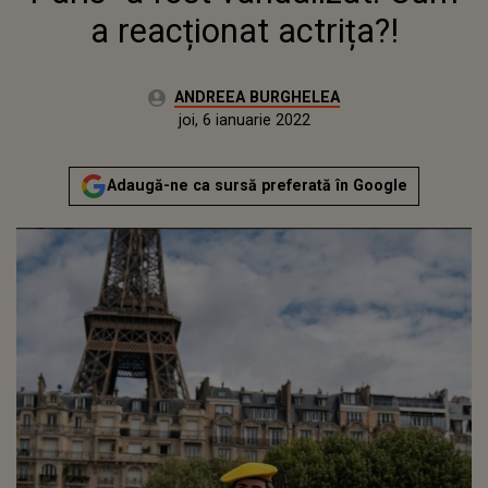
a reacționat actrița?!
Autor:
ANDREEA BURGHELEA
Publicat:
joi, 6 ianuarie 2022
Actualizat:
joi, 6 ianuarie 2022
Adaugă-ne ca sursă preferată în Google