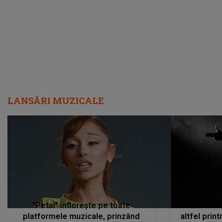
LANSĂRI MUZICALE
"Petal" înflorește pe toate
De această 
platformele muzicale, prinzând
altfel prin