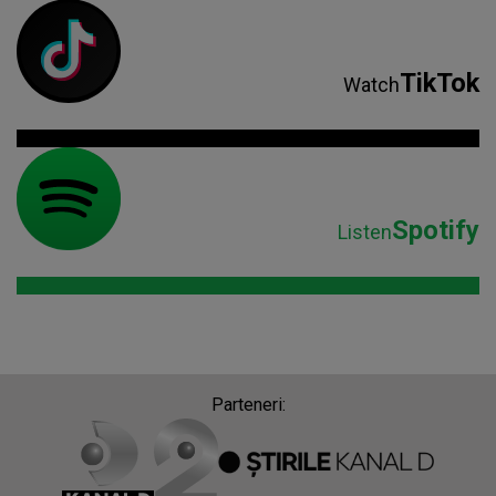
TikTok
Watch
Spotify
Listen
Parteneri: