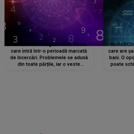
HOROSCOP 7 august 2026. Zodia
HOROSCOP 
care intră într-o perioadă marcată
care are șa
de încercări. Problemele se adună
bani. O opo
din toate părțile, iar o veste
poate schi
neașteptată îi dă planurile peste
la
cap