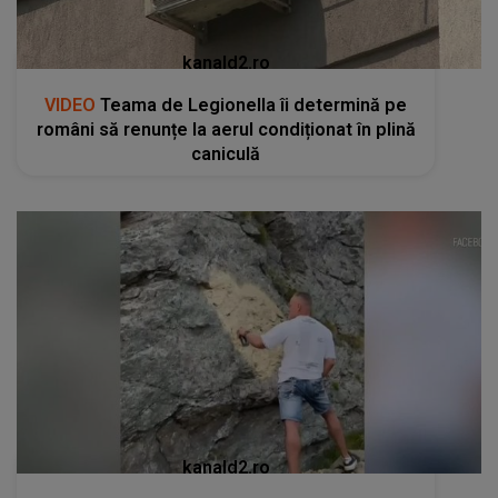
kanald2.ro
VIDEO
Teama de Legionella îi determină pe
români să renunțe la aerul condiționat în plină
caniculă
kanald2.ro