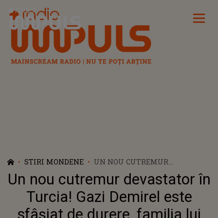
Radio Impuls
STIRI MONDENE
UN NOU CUTREMUR
DEVASTATOR ÎN TURCIA! GAZI
Un nou cutremur devastator în
DEMIREL ESTE SFÂȘIAT DE
DURERE, FAMILIA LUI FIIND ÎN
Turcia! Gazi Demirel este
ZONA AFECTATĂ: ”DE 15 ZILE SE
sfâșiat de durere, familia lui
REPETĂ ZI DE ZI”