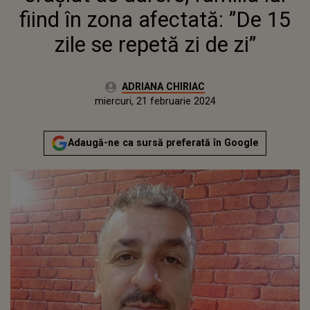
fiind în zona afectată: ”De 15
zile se repetă zi de zi”
Autor:
ADRIANA CHIRIAC
Publicat:
marți, 21 februarie 2023
Actualizat:
miercuri, 21 februarie 2024
Adaugă-ne ca sursă preferată în Google