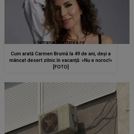
tvmania.libertatea.ro
Cum arată Carmen Brumă la 49 de ani, deși a
mâncat desert zilnic în vacanță: «Nu e noroc!»
[FOTO]