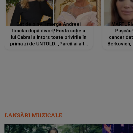
Cât de bine îi merge Andreei
MĂRTURIA
Ibacka după divorț! Fosta soție a
Pușcău!
lui Cabral a întors toate privirile în
cancer dato
prima zi de UNTOLD: „Parcă ai altă
Berkovich, 
strălucire, emani putere,
accident ru
încredere, siguranță...”
Dacă nu 
LANSĂRI MUZICALE