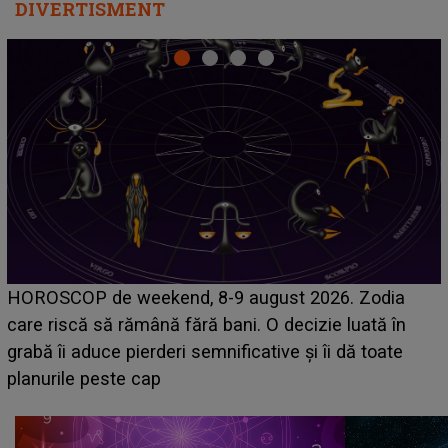
DIVERTISMENT
Emanuel a ținut ACEST DETALIU ASCUNS până
acum! În fața Alexandrei, concurentul din Casa Iubirii
face o MĂRTURISIRE NEAȘTEPTATĂ despre mama
sa: "I-am spus și ei în față, eu nu te iubesc pentru
că..."