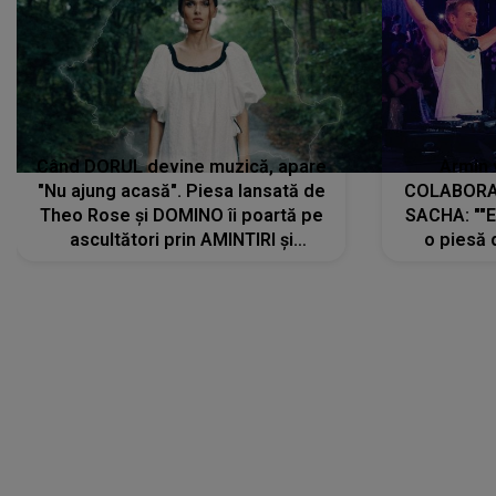
Când DORUL devine muzică, apare
Armin 
"Nu ajung acasă". Piesa lansată de
COLABORAR
Theo Rose și DOMINO îi poartă pe
SACHA: ""E
ascultători prin AMINTIRI și
o piesă 
REGĂSIRI, iar drumul emoțiilor
imediat pre
trece prin sufletul publicului:
cu mine șt
"Pentru toți cei care au plecat
păstrăm do
departe ca să le fie mai bine"