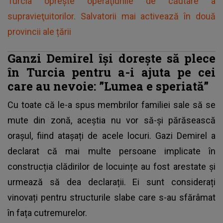
Turcia opreşte operaţiunile de căutare a
supravieţuitorilor. Salvatorii mai activează în două
provincii ale țării
Ganzi Demirel își dorește să plece
în Turcia pentru a-i ajuta pe cei
care au nevoie: ”Lumea e speriată”
Cu toate că le-a spus membrilor familiei sale să se
mute din zonă, aceștia nu vor să-și părăsească
orașul, fiind atașați de acele locuri. Gazi Demirel a
declarat că mai multe persoane implicate în
construcția clădirilor de locuințe au fost arestate și
urmează să dea declarații. Ei sunt considerați
vinovați pentru structurile slabe care s-au sfărâmat
în fața cutremurelor.