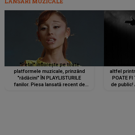
LANSĂRI MUZICALE
"Petal" înflorește pe toate
De această 
platformele muzicale, prinzând
altfel prin
"rădăcini" ÎN PLAYLISTURILE
POATE FI
fanilor. Piesa lansată recent de
de public!
Ariana Grande îi face pe
a lansat V
ascultători SĂ O ASCULTE PE
REPEAT