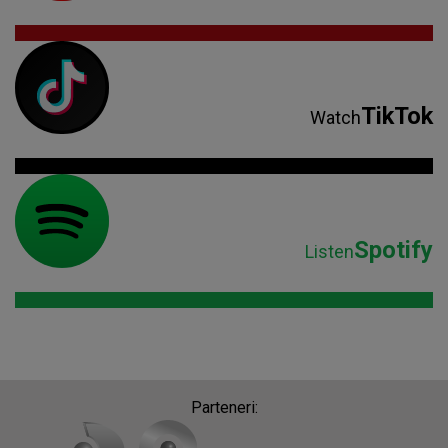
TikTok
Watch
Spotify
Listen
Parteneri: