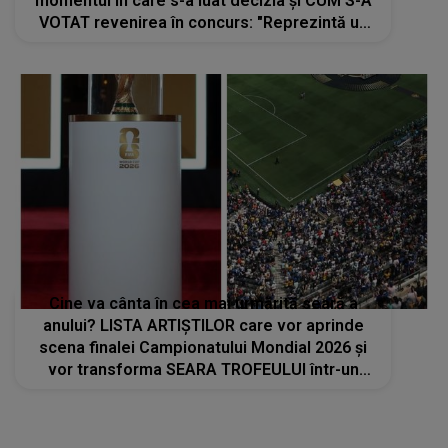
momentul în care s-a luat decizia și CUM S-A
VOTAT revenirea în concurs: "Reprezintă un
proiect strategic de..."
Cine va cânta în cea mai urmărită seară a
anului? LISTA ARTIȘTILOR care vor aprinde
scena finalei Campionatului Mondial 2026 și
vor transforma SEARA TROFEULUI într-un
show de neuitat: "Ceremonia de închidere va
încheia..."