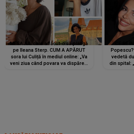
MESAJUL care a făcut-o să plângă
CE SE Î
pe Ileana Sterp. CUM A APĂRUT
Popescu?
sora lui Culiță în mediul online: „Va
vedetă du
veni ziua când povara va dispărea,
din spital:
iar lacrimile...”