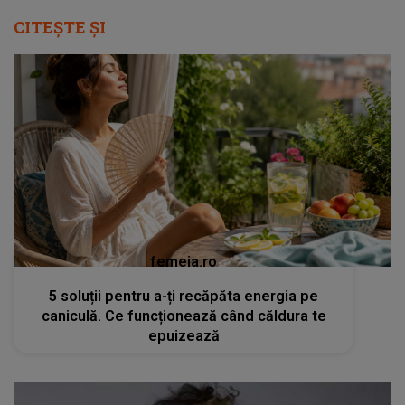
CITEȘTE ȘI
femeia.ro
5 soluții pentru a-ți recăpăta energia pe
caniculă. Ce funcționează când căldura te
epuizează