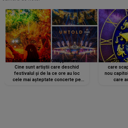
avut..."
LINE-UP UNTOLD ONE, prima zi.
HOROSCOP 
Cine sunt artiștii care deschid
care scap
festivalul și de la ce ore au loc
nou capitol
cele mai așteptate concerte pe
care a
scena principală?
perioadă 