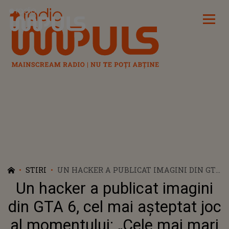
Radio Impuls
STIRI
UN HACKER A PUBLICAT IMAGINI DIN GTA
6, CEL MAI AȘTEPTAT JOC AL
Un hacker a publicat imagini
MOMENTULUI: „CELE MAI MARI SCURGERI
DE INFORMAŢII DIN ISTORIA JOCURILOR
din GTA 6, cel mai așteptat joc
VIDEO”
al momentului: „Cele mai mari