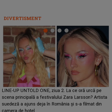
DIVERTISMENT
Ce a dezvăluit noua concurentă din "Casa Iubirii" l-a
luat prin surprindere pe Emanuel. CINE ESTE
BĂIATUL VIZAT de Alexandra?! Aflându-se în fața
faptului împlinit, A RECUNOSCUT IMEDIAT: "Am