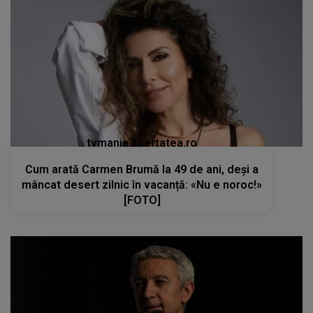
tvmania.libertatea.ro
Cum arată Carmen Brumă la 49 de ani, deși a
mâncat desert zilnic în vacanță: «Nu e noroc!»
[FOTO]