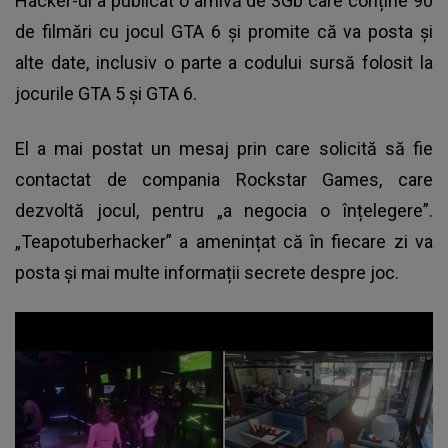
Hacker-ul a publicat o arhivă de 3Gb care conține 90
de filmări cu jocul GTA 6 și promite că va posta și
alte date, inclusiv o parte a codului sursă folosit la
jocurile GTA 5 și GTA 6.
El a mai postat un mesaj prin care solicită să fie
contactat de compania Rockstar Games, care
dezvoltă jocul, pentru „a negocia o înțelegere”.
„Teapotuberhacker” a amenințat că în fiecare zi va
posta și mai multe informații secrete despre joc.