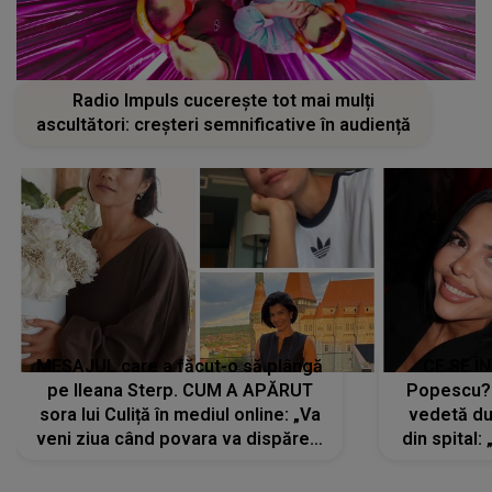
Radio Impuls cucerește tot mai mulți
ascultători: creșteri semnificative în audiență
MESAJUL care a făcut-o să plângă
CE SE Î
pe Ileana Sterp. CUM A APĂRUT
Popescu?
sora lui Culiță în mediul online: „Va
vedetă du
veni ziua când povara va dispărea,
din spital:
iar lacrimile...”