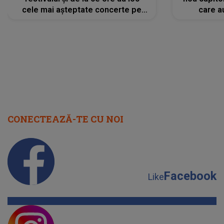
cele mai așteptate concerte pe
care a
scena principală?
perioadă 
CONECTEAZĂ-TE CU NOI
Facebook
Like