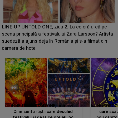
Ce a dezvăluit noua concurentă din "Casa Iubirii" l-a
luat prin surprindere pe Emanuel. CINE ESTE
BĂIATUL VIZAT de Alexandra?! Aflându-se în fața
faptului împlinit, A RECUNOSCUT IMEDIAT: "Am
avut..."
LINE-UP UNTOLD ONE, prima zi.
HOROSCOP 
Cine sunt artiștii care deschid
care scap
festivalul și de la ce ore au loc
nou capitol