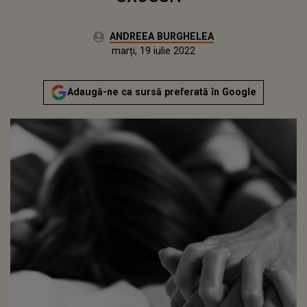
Autor:
ANDREEA BURGHELEA
Publicat:
marți, 26 ianuarie 2021
Actualizat:
marți, 19 iulie 2022
Adaugă-ne ca sursă preferată în Google