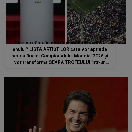
Cine va cânta în cea mai urmărită seară a
anului? LISTA ARTIȘTILOR care vor aprinde
scena finalei Campionatului Mondial 2026 și
vor transforma SEARA TROFEULUI într-un
show de neuitat: "Ceremonia de închidere va
încheia..."