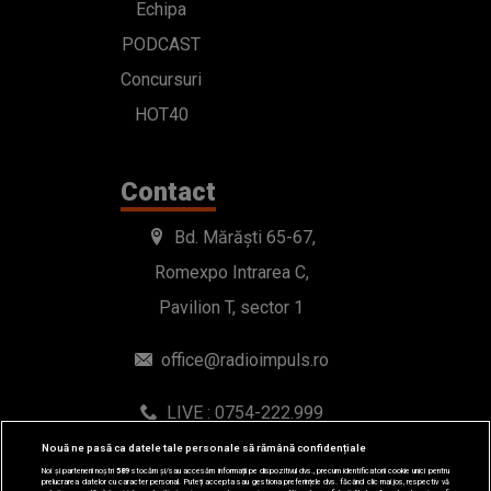
Echipa
PODCAST
Concursuri
HOT40
Contact
Bd. Mărăști 65-67,
Romexpo Intrarea C,
Pavilion T, sector 1
office@radioimpuls.ro
LIVE : 0754-222.999
WhatsApp: 0754-222.999
Nouă ne pasă ca datele tale personale să rămână confidențiale
Noi și partenerii noștri
589
stocăm și/sau accesăm informații pe dispozitivul dvs., precum identificatorii cookie unici pentru
prelucrarea datelor cu caracter personal. Puteți accepta sau gestiona preferințele dvs. făcând clic mai jos, respectiv vă