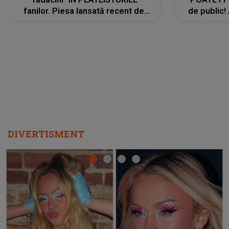
fanilor. Piesa lansată recent de
de public!
Ariana Grande îi face pe
a lansat V
ascultători SĂ O ASCULTE PE
REPEAT
DIVERTISMENT