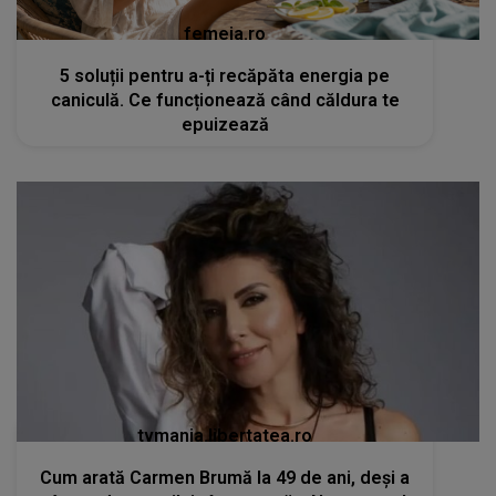
femeia.ro
5 soluții pentru a-ți recăpăta energia pe
caniculă. Ce funcționează când căldura te
epuizează
tvmania.libertatea.ro
Cum arată Carmen Brumă la 49 de ani, deși a