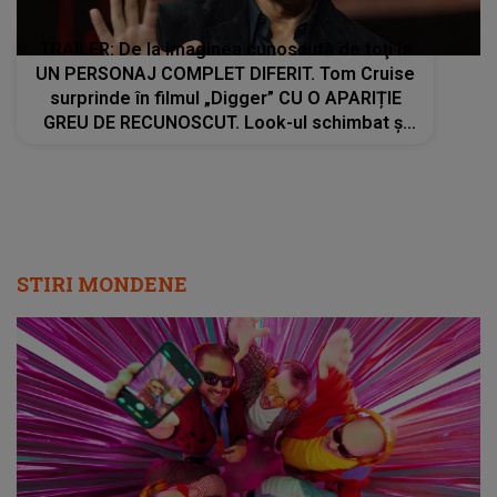
TRAILER: De la imaginea cunoscută de toţi la
UN PERSONAJ COMPLET DIFERIT. Tom Cruise
surprinde în filmul „Digger” CU O APARIȚIE
GREU DE RECUNOSCUT. Look-ul schimbat şi
detaliile personajului au făcut ca mulţi fani să
privească de două ori imaginile
STIRI MONDENE