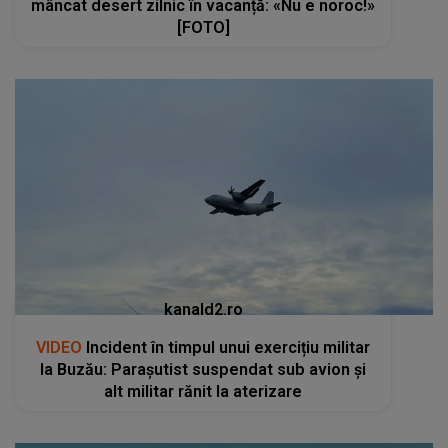
mâncat desert zilnic în vacanță: «Nu e noroc!»
[FOTO]
kanald2.ro
VIDEO
Incident în timpul unui exercițiu militar
la Buzău: Parașutist suspendat sub avion și
alt militar rănit la aterizare