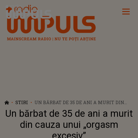
Radio Impuls
STIRI
UN BĂRBAT DE 35 DE ANI A MURIT DIN
CAUZA UNUI „ORGASM EXCESIV”
Un bărbat de 35 de ani a murit
din cauza unui „orgasm
excesiv”