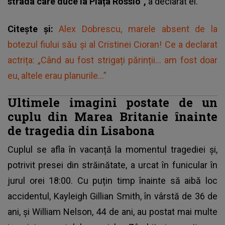
strada care duce la Piața Rossio”,
a declarat el.
Citește și:
Alex Dobrescu, marele absent de la
botezul fiului său și al Cristinei Cioran! Ce a declarat
actrița: „Când au fost strigați părinții… am fost doar
eu, altele erau planurile…”
Ultimele imagini postate de un
cuplu din Marea Britanie înainte
de tragedia din Lisabona
Cuplul se afla în vacanță la momentul tragediei și,
potrivit presei din străinătate, a urcat în funicular în
jurul orei 18:00. Cu puțin timp înainte să aibă loc
accidentul, Kayleigh Gillian Smith, în vârstă de 36 de
ani, și William Nelson, 44 de ani, au postat mai multe