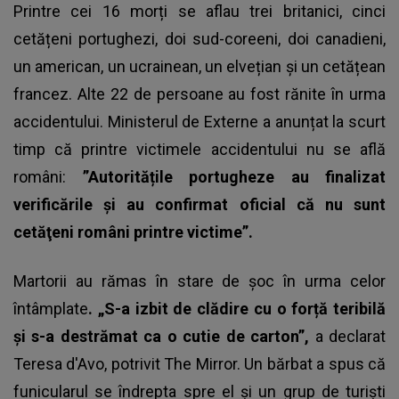
Printre cei 16 morți se aflau trei britanici, cinci
cetățeni portughezi, doi sud-coreeni, doi canadieni,
un american, un ucrainean, un elvețian și un cetățean
francez. Alte 22 de persoane au fost rănite în urma
accidentului. Ministerul de Externe a anunțat la scurt
timp că printre victimele accidentului nu se află
români:
”Autoritățile portugheze au finalizat
verificările şi au confirmat oficial că nu sunt
cetăţeni români printre victime”.
Martorii au rămas în stare de șoc în urma celor
întâmplate
. „S-a izbit de clădire cu o forță teribilă
și s-a destrămat ca o cutie de carton”,
a declarat
Teresa d'Avo, potrivit The Mirror. Un bărbat a spus că
funicularul se îndrepta spre el și un grup de turiști