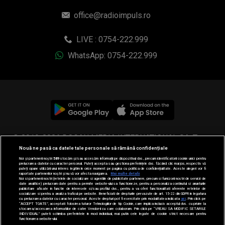
office@radioimpuls.ro
LIVE : 0754-222.999
WhatsApp: 0754-222.999
© 2019-2026 DOGAN MEDIA INTERNATIONAL SA, Toate
Nouă ne pasă ca datele tale personale să rămână confidențiale
drepturile rezervate.
Noi și partenerii noștri
589
stocăm și/sau accesăm informații pe dispozitivul dvs., precum identificatorii cookie unici pentru
prelucrarea datelor cu caracter personal. Puteți accepta sau gestiona preferințele dvs. făcând clic mai jos, respectiv vă
puteți opune utilizării unui interes legitim în orice moment pe pagina cu politica de confidențialitate. Aceste alegeri vor fi
raportate partenerilor noștri și nu vă vor afecta navigarea.
Mai multe detalii
Noi si partenerii nostri (retelele de socializare si agentiile de publicitate partenere, precum si furnizorii nostri de servicii de
date analitice) prelucram date pentru a permite website-ului sa functioneze, pentru a personaliza continutul si anunturile
publicitare afisate in functie de interesele si/sau profilul dvs., pentru a va oferi functionalitati aferente retelelor de
socializare si pentru a analiza traficul pe website. Beneficiati de drepturile prevazute de art. 15-22 din GDPR in legatura
cu prelucrarea datelor cu caracter personal. Aceste drepturi pot fi exercitate prin modalitatea indicata
aici
. Prin click pe
“ACCEPT TOATE”, acceptati folosirea tuturor Tehnologiilor de tip Cookie, care implica inclusiv acceptul dvs. cu privire la
stocarea/accesarea informatiilor de catre Vendor-ii cu care colaboram. Prin click pe “VREAU SA MODIFIC SETARILE
INDIVIDUAL” puteti schimba preferintele in mod individual, mai putin cele legate de cookie strict necesare pentru
functionarea website-ului.