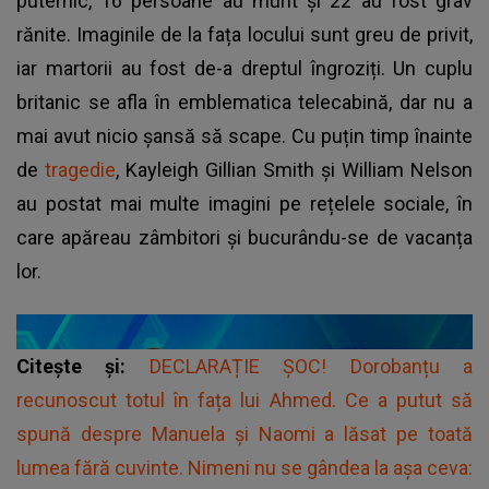
puternic, 16 persoane au murit și 22 au fost grav
rănite. Imaginile de la fața locului sunt greu de privit,
iar martorii au fost de-a dreptul îngroziți. Un cuplu
britanic se afla în emblematica telecabină, dar nu a
mai avut nicio șansă să scape. Cu puțin timp înainte
de
tragedie
, Kayleigh Gillian Smith și William Nelson
au postat mai multe imagini pe rețelele sociale, în
care apăreau zâmbitori și bucurându-se de vacanța
lor.
Citește și:
DECLARAȚIE ȘOC! Dorobanțu a
recunoscut totul în fața lui Ahmed. Ce a putut să
spună despre Manuela și Naomi a lăsat pe toată
lumea fără cuvinte. Nimeni nu se gândea la așa ceva: