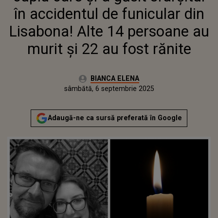
FOST RĂNITE
în accidentul de funicular din
Lisabona! Alte 14 persoane au
murit și 22 au fost rănite
Autor:
BIANCA ELENA
Publicat:
sâmbătă, 6 septembrie 2025
Actualizat:
sâmbătă, 6 septembrie 2025
Adaugă-ne ca sursă preferată în Google