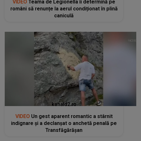
VIDEO
Teama de Legionella îi determină pe
români să renunțe la aerul condiționat în plină
caniculă
kanald2.ro
VIDEO
Un gest aparent romantic a stârnit
indignare și a declanșat o anchetă penală pe
Transfăgărășan