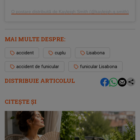
O postare distribuită de Kayleigh Smith (@kayleigh.g.smith)
MAI MULTE DESPRE:
accident
cuplu
Lisabona
accident de funicular
funicular Lisabona
DISTRIBUIE ARTICOLUL
CITEȘTE ȘI