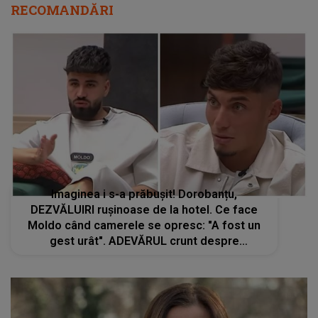
RECOMANDĂRI
Imaginea i s-a prăbușit! Dorobanțu,
DEZVĂLUIRI rușinoase de la hotel. Ce face
Moldo când camerele se opresc: "A fost un
gest urât". ADEVĂRUL crunt despre
comportamentul din culise. Concurentul din
Casa Iubirii nu mai putea ascunde