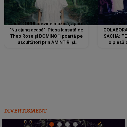
Când DORUL devine muzică, apare
Armin 
"Nu ajung acasă". Piesa lansată de
COLABORAR
Theo Rose și DOMINO îi poartă pe
SACHA: ""E
ascultători prin AMINTIRI și
o piesă 
REGĂSIRI, iar drumul emoțiilor
imediat pre
trece prin sufletul publicului:
cu mine șt
"Pentru toți cei care au plecat
păstrăm do
departe ca să le fie mai bine"
DIVERTISMENT