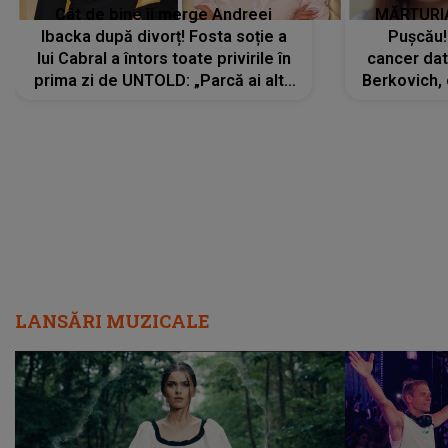
Cât de bine îi merge Andreei
MĂRTURIA
Ibacka după divorț! Fosta soție a
Pușcău!
lui Cabral a întors toate privirile în
cancer dato
prima zi de UNTOLD: „Parcă ai altă
Berkovich, 
strălucire, emani putere,
accident ru
încredere, siguranță...”
Dacă nu 
LANSĂRI MUZICALE