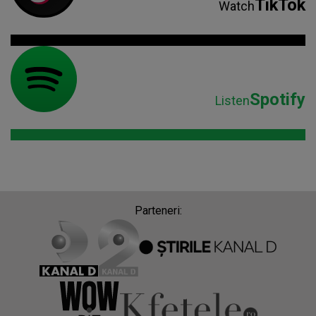
TikTok
Watch
Spotify
Listen
Parteneri: