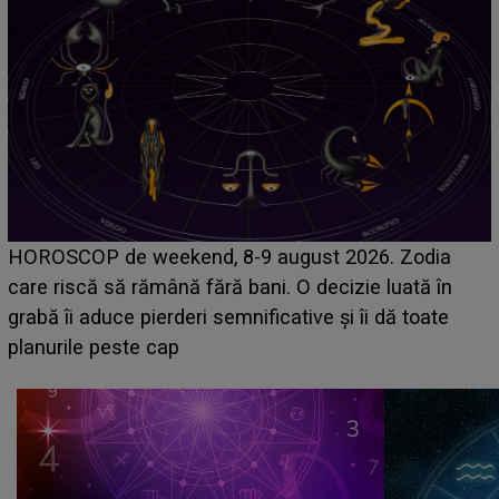
Emanuel a ținut ACEST DETALIU ASCUNS până
acum! În fața Alexandrei, concurentul din Casa Iubirii
face o MĂRTURISIRE NEAȘTEPTATĂ despre mama
sa: "I-am spus și ei în față, eu nu te iubesc pentru
că..."