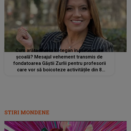
Cum arăta Mirela Retegan în prima zi de
școală? Mesajul vehement transmis de
fondatoarea Găștii Zurlii pentru profesorii
care vor să boicoteze activitățile din 8
septembrie: „Eu sunt de partea copiilor. Mi
se pare foarte grav...”
STIRI MONDENE