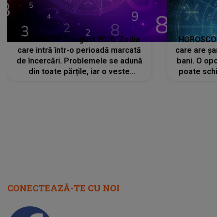
HOROSCOP 7 august 2026. Zodia
HOROSCOP 
care intră într-o perioadă marcată
care are șa
de încercări. Problemele se adună
bani. O opo
din toate părțile, iar o veste
poate schi
neașteptată îi dă planurile peste
la
cap
CONECTEAZĂ-TE CU NOI