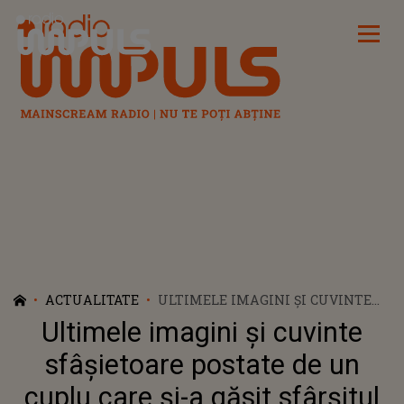
Radio Impuls
ACTUALITATE
ULTIMELE IMAGINI ȘI CUVINTE
SFÂȘIETOARE POSTATE DE UN
Ultimele imagini și cuvinte
CUPLU CARE ȘI-A GĂSIT
SFÂRȘITUL ÎN ACCIDENTUL DE
sfâșietoare postate de un
FUNICULAR DIN LISABONA! ALTE
cuplu care și-a găsit sfârșitul
14 PERSOANE AU MURIT ȘI 22 AU