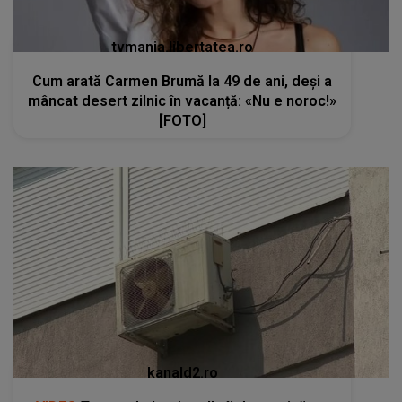
tvmania.libertatea.ro
Cum arată Carmen Brumă la 49 de ani, deși a
mâncat desert zilnic în vacanță: «Nu e noroc!»
[FOTO]
kanald2.ro