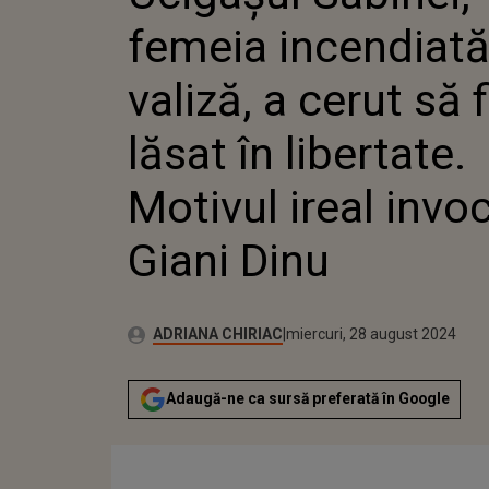
LĂSAT ÎN L
femeia incendiată
MOTIVUL I
DE GIANI 
valiză, a cerut să f
lăsat în libertate.
Motivul ireal invo
Giani Dinu
Publicat:
Autor:
miercuri, 28 august 2024
Actualizat:
ADRIANA CHIRIAC
miercuri, 28 august 2024
Adaugă-ne ca sursă preferată în Google