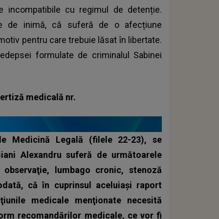
le incompatibile cu regimul de detenție.
me de inimă, că suferă de o afecțiune
otiv pentru care trebuie lăsat în libertate.
pedepsei formulate de criminalul Sabinei
pertiză medicală nr.
e Medicină Legală (filele 22-23), se
iani Alexandru suferă de următoarele
în observaţie, lumbago cronic, stenoză
odată, că în cuprinsul aceluiaşi raport
ţiunile medicale menţionate necesită
form recomandărilor medicale, ce vor fi