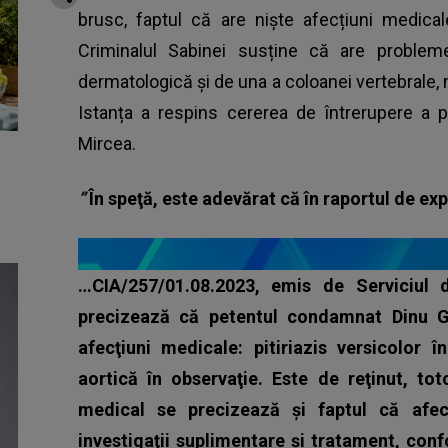
brusc, faptul că are niște afecțiuni medica
Criminalul Sabinei susține că are proble
dermatologică și de una a coloanei vertebrale, m
Istanța a respins cererea de întrerupere a 
Mircea.
”
În speţă, este adevărat că în raportul de ex
…CIA/257/01.08.2023, emis de Serviciul d
precizează că petentul condamnat Dinu G
afecţiuni medicale: pitiriazis versicolor 
aortică în observaţie.
Este de reţinut, tot
medical se precizează şi faptul că afec
investigaţii suplimentare şi tratament, con