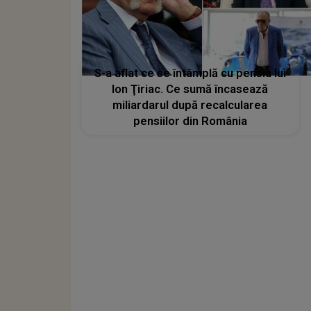
S-a aflat ce se întâmplă cu pensia lui
Ion Ţiriac. Ce sumă încasează
miliardarul după recalcularea
pensiilor din România