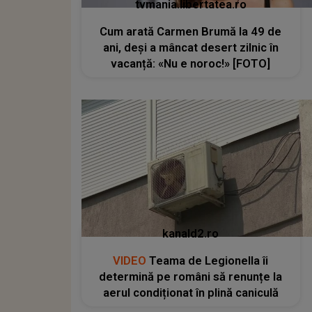
tvmania.libertatea.ro
Cum arată Carmen Brumă la 49 de
ani, deși a mâncat desert zilnic în
vacanță: «Nu e noroc!» [FOTO]
kanald2.ro
VIDEO
Teama de Legionella îi
determină pe români să renunțe la
aerul condiționat în plină caniculă