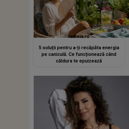
femeia.ro
5 soluții pentru a-ți recăpăta energia
pe caniculă. Ce funcționează când
căldura te epuizează