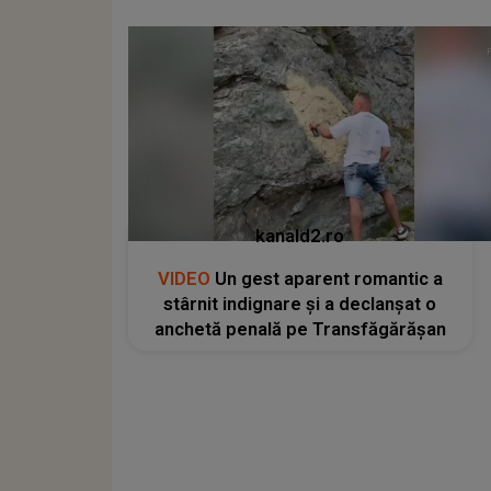
kanald2.ro
VIDEO
Un gest aparent romantic a
stârnit indignare și a declanșat o
anchetă penală pe Transfăgărășan