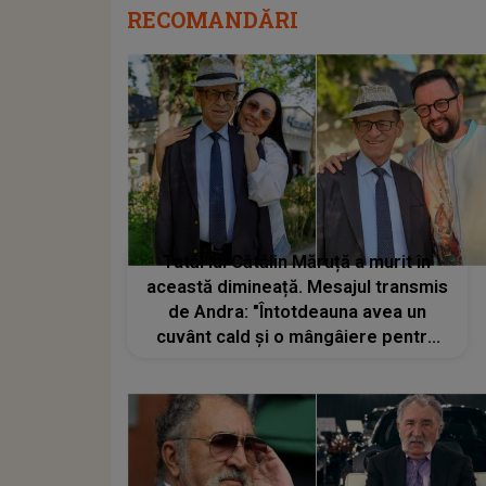
RECOMANDĂRI
Tatăl lui Cătălin Măruță a murit în
această dimineață. Mesajul transmis
de Andra: "Întotdeauna avea un
cuvânt cald și o mângâiere pentru
fiecare dintre noi"