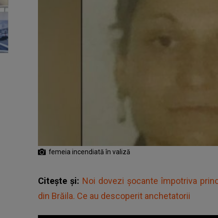
femeia incendiată în valiză
Citește și:
Noi dovezi șocante împotriva princ
din Brăila. Ce au descoperit anchetatorii