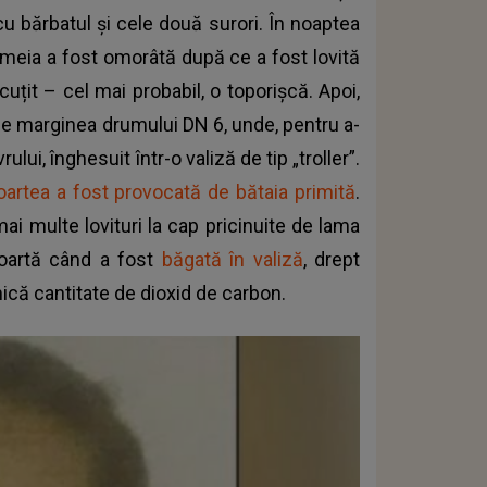
cu bărbatul și cele două surori. În noaptea
femeia a fost omorâtă după ce a fost lovită
cuțit – cel mai probabil, o toporișcă. Apoi,
i pe marginea drumului DN 6, unde, pentru a-
lui, înghesuit într-o valiză de tip „troller”.
artea a fost provocată de bătaia primită
.
ai multe lovituri la cap pricinuite de lama
moartă când a fost
băgată în valiză
, drept
ică cantitate de dioxid de carbon.