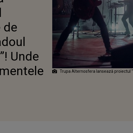
DE VOR AVEA LOC
l
e de
adoul
i”! Unde
imentele
Trupa Alternosfera lansează proiectul "