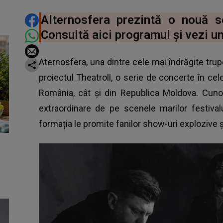
DISTRIBUIE ARTICOLUL
Alternosfera prezintă o nouă s
Consultă aici programul și vezi u
Aternosfera, una dintre cele mai îndrăgite tru
proiectul Theatroll, o serie de concerte în ce
România, cât și din Republica Moldova. Cunosc
extraordinare de pe scenele marilor festiva
formația le promite fanilor show-uri explozive 