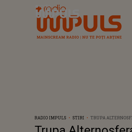
Radio Impuls
RADIO IMPULS
STIRI
TRUPA ALTERNOSF
PROIECTUL "THEATR
Trupa Alternosfer
CONCERTE: „ESTE 