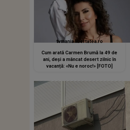
tvmania.libertatea.ro
Cum arată Carmen Brumă la 49 de
ani, deși a mâncat desert zilnic în
vacanță: «Nu e noroc!» [FOTO]