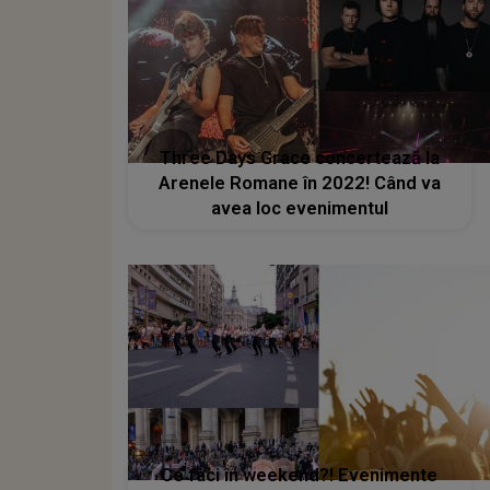
Three Days Grace concertează la
Arenele Romane în 2022! Când va
avea loc evenimentul
Ce faci în weekend?! Evenimente