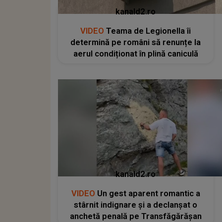
kanald2.ro
VIDEO
Teama de Legionella îi
determină pe români să renunțe la
aerul condiționat în plină caniculă
kanald2.ro
VIDEO
Un gest aparent romantic a
stârnit indignare și a declanșat o
anchetă penală pe Transfăgărășan