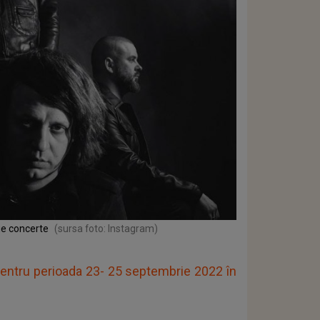
ie concerte
(sursa foto: Instagram)
entru perioada 23- 25 septembrie 2022 în