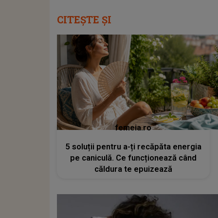
CITEȘTE ȘI
femeia.ro
5 soluții pentru a-ți recăpăta energia
pe caniculă. Ce funcționează când
căldura te epuizează