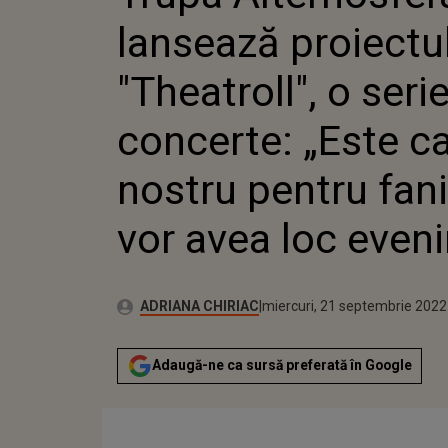
PENTRU FANI”! UN
lansează proiectu
EVENIMENTELE
"Theatroll", o seri
concerte: „Este c
nostru pentru fan
vor avea loc even
Autor:
Publicat:
ADRIANA CHIRIAC
miercuri, 21 septembrie 2022
Adaugă-ne ca sursă preferată în Google