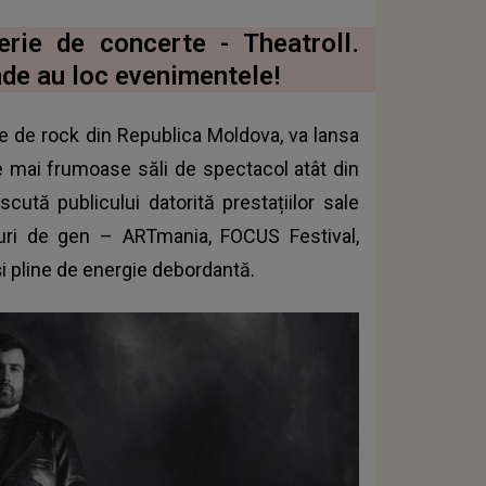
erie de concerte - Theatroll.
nde au loc evenimentele!
pe de rock din Republica Moldova, va lansa
le mai frumoase săli de spectacol atât din
ută publicului datorită prestațiilor sale
luri de gen – ARTmania, FOCUS Festival,
și pline de energie debordantă.