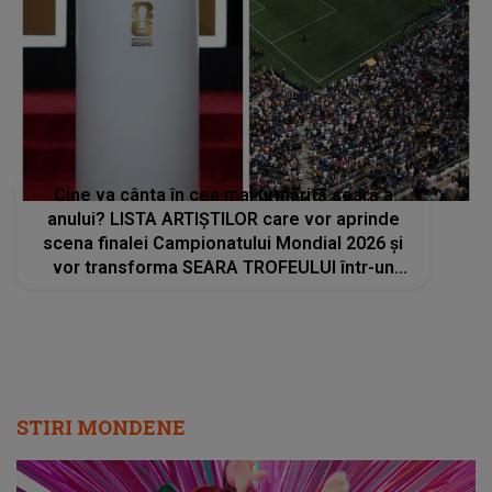
Cine va cânta în cea mai urmărită seară a
anului? LISTA ARTIȘTILOR care vor aprinde
scena finalei Campionatului Mondial 2026 și
vor transforma SEARA TROFEULUI într-un
show de neuitat: "Ceremonia de închidere va
încheia..."
STIRI MONDENE