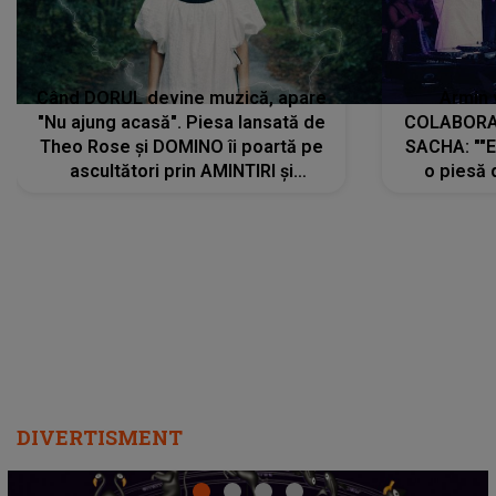
Când DORUL devine muzică, apare
Armin 
"Nu ajung acasă". Piesa lansată de
COLABORAR
Theo Rose și DOMINO îi poartă pe
SACHA: ""E
ascultători prin AMINTIRI și
o piesă 
REGĂSIRI, iar drumul emoțiilor
imediat pre
trece prin sufletul publicului:
cu mine șt
"Pentru toți cei care au plecat
păstrăm do
departe ca să le fie mai bine"
DIVERTISMENT