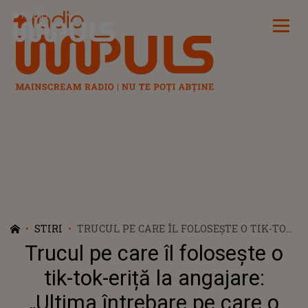
Radio Impuls
STIRI
TRUCUL PE CARE ÎL FOLOSEȘTE O TIK-TOK-
ERIȚĂ LA ANGAJARE: „ULTIMA ÎNTREBARE
Trucul pe care îl folosește o
PE CARE O VEȚI PUNE”
tik-tok-eriță la angajare:
„Ultima întrebare pe care o