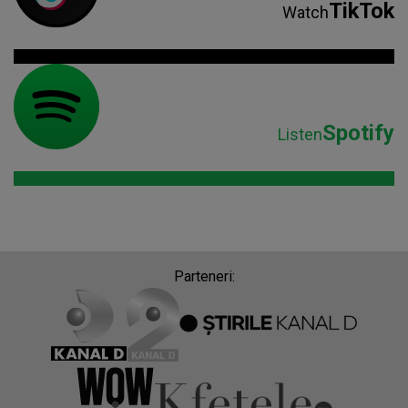
TikTok
Watch
Spotify
Listen
Parteneri: