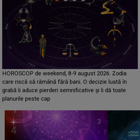
Emanuel a ținut ACEST DETALIU ASCUNS până
acum! În fața Alexandrei, concurentul din Casa Iubirii
face o MĂRTURISIRE NEAȘTEPTATĂ despre mama
sa: "I-am spus și ei în față, eu nu te iubesc pentru
că..."