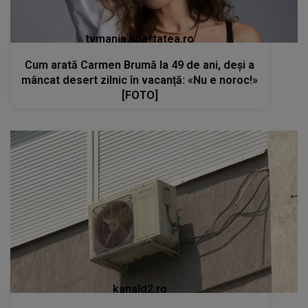
tvmania.libertatea.ro
Cum arată Carmen Brumă la 49 de ani, deși a
mâncat desert zilnic în vacanță: «Nu e noroc!»
[FOTO]
kanald2.ro