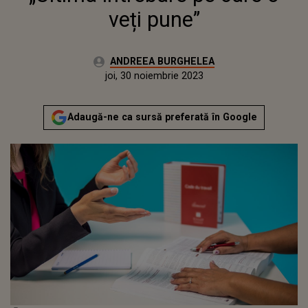
veți pune”
Autor:
ANDREEA BURGHELEA
Publicat:
miercuri, 30 noiembrie 2022
Actualizat:
joi, 30 noiembrie 2023
Adaugă-ne ca sursă preferată în Google