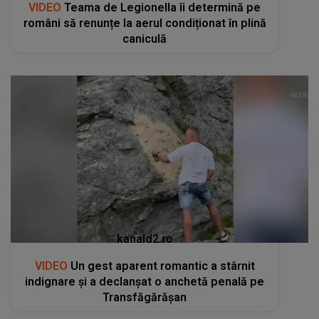
VIDEO
Teama de Legionella îi determină pe
români să renunțe la aerul condiționat în plină
caniculă
kanald2.ro
VIDEO
Un gest aparent romantic a stârnit
indignare și a declanșat o anchetă penală pe
Transfăgărășan