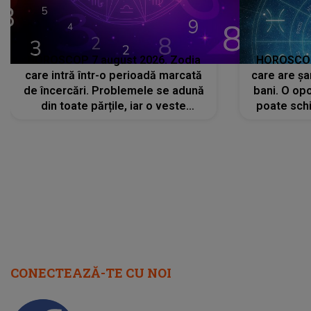
HOROSCOP 7 august 2026. Zodia
HOROSCOP 
care intră într-o perioadă marcată
care are șa
de încercări. Problemele se adună
bani. O opo
din toate părțile, iar o veste
poate schi
neașteptată îi dă planurile peste
la
cap
CONECTEAZĂ-TE CU NOI