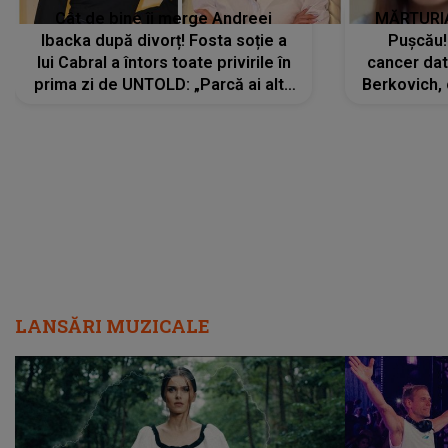
Cât de bine îi merge Andreei
MĂRTURIA
Ibacka după divorț! Fosta soție a
Pușcău!
lui Cabral a întors toate privirile în
cancer dato
prima zi de UNTOLD: „Parcă ai altă
Berkovich, 
strălucire, emani putere,
accident ru
încredere, siguranță...”
Dacă nu 
LANSĂRI MUZICALE