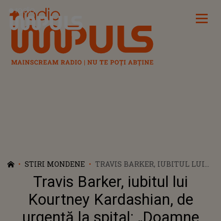
Radio Impuls
STIRI MONDENE
TRAVIS BARKER, IUBITUL LUI
KOURTNEY KARDASHIAN, DE
Travis Barker, iubitul lui
URGENȚĂ LA SPITAL: „DOAMNE
SALVEAZĂ-MĂ”
Kourtney Kardashian, de
urgență la spital: „Doamne