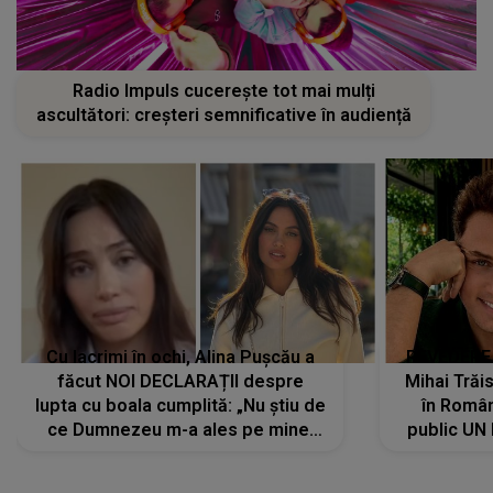
Radio Impuls cucerește tot mai mulți
ascultători: creșteri semnificative în audiență
Cu lacrimi în ochi, Alina Pușcău a
REVEDERE
făcut NOI DECLARAȚII despre
Mihai Trăis
lupta cu boala cumplită: „Nu știu de
în Români
ce Dumnezeu m-a ales pe mine.
public UN
Am cancer la sân, am intrat în
"Nu știu ce
metastază...”