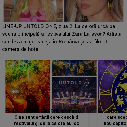
Ce a dezvăluit noua concurentă din "Casa Iubirii" l-a
luat prin surprindere pe Emanuel. CINE ESTE
BĂIATUL VIZAT de Alexandra?! Aflându-se în fața
faptului împlinit, A RECUNOSCUT IMEDIAT: "Am
avut..."
LINE-UP UNTOLD ONE, prima zi.
HOROSCOP 
Cine sunt artiștii care deschid
care scap
festivalul și de la ce ore au loc
nou capitol