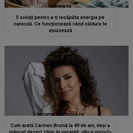
femeia.ro
5 soluții pentru a-ți recăpăta energia pe
caniculă. Ce funcționează când căldura te
epuizează
tvmania.libertatea.ro
Cum arată Carmen Brumă la 49 de ani, deși a
mâncat desert zilnic în vacanță: «Nu e noroc!»