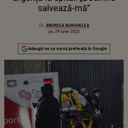
salvează-mă”
Autor:
ANDREEA BURGHELEA
Publicat:
miercuri, 29 iunie 2022
Actualizat:
joi, 29 iunie 2023
Adaugă-ne ca sursă preferată în Google