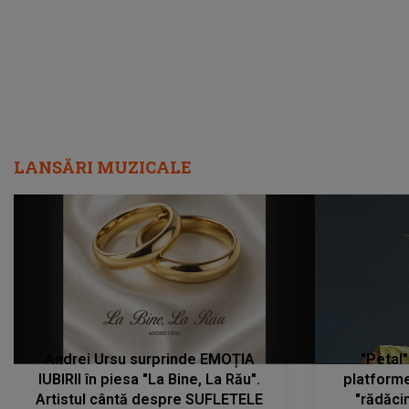
LANSĂRI MUZICALE
Andrei Ursu surprinde EMOȚIA
"Petal"
IUBIRII în piesa "La Bine, La Rău".
platforme
Artistul cântă despre SUFLETELE
"rădăci