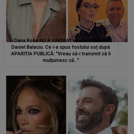
Dana Roba NU A IGNORAT interviul dat de
Daniel Balaciu. Ce i-a spus fostului soț după
APARIȚIA PUBLICĂ: "Vreau să-i transmit că îi
mulțumesc că..."