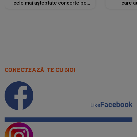
cele mai așteptate concerte pe
care a
scena principală?
perioadă 
CONECTEAZĂ-TE CU NOI
Facebook
Like