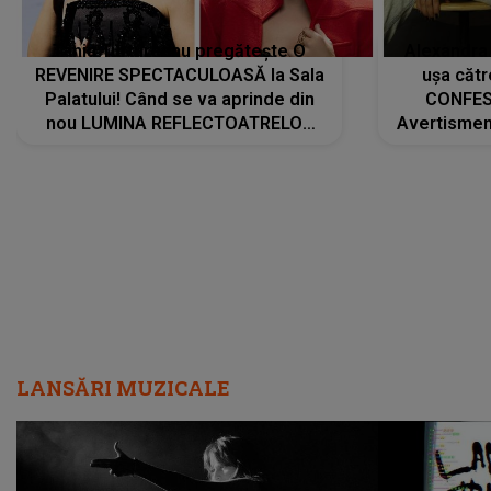
Tania Turtureanu pregătește O
Alexandra
REVENIRE SPECTACULOASĂ la Sala
ușa cătr
Palatului! Când se va aprinde din
CONFES
nou LUMINA REFLECTOATRELOR
Avertismentu
pentru artistă: " Vor fi multe
rămas ÎNT
cântece noi, în premieră. Cântece
au format-
care abia acum învață să respire"
"Am f
LANSĂRI MUZICALE