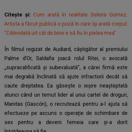
Citește și:
Cum arată în realitate Selena Gomez.
Artista a făcut publică o poză în care își arată corpul:
"Câteodată uit cât de bine e să fiu în pielea mea"
În filmul regizat de Audiard, câștigător al premiului
Palme d’Or, Saldaña joacă rolul Ritei, o avocată
„supracalificată și subevaluată”, a cărei firmă este
mai degrabă înclinată să ajute infractorii decât să
caute dreptatea. Ea găsește o ieșire neașteptată
atunci când un temut lider al unui cartel de droguri,
Manitas (Gascón), o recrutează pentru a-l ajuta să
efectueze pe ascuns o operație de schimbare de
sex pentru a deveni femeia care și-a dorit
întotdeauna să fie.