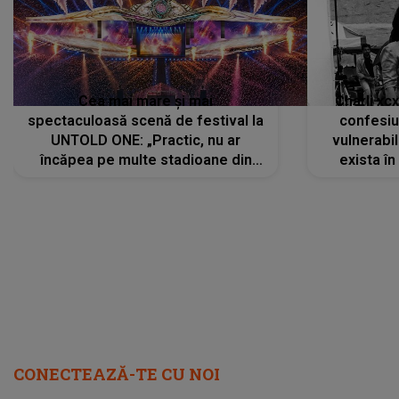
Cea mai mare și mai
Charli xc
spectaculoasă scenă de festival la
confesiu
UNTOLD ONE: „Practic, nu ar
vulnerabil
încăpea pe multe stadioane din
exista în
lume”. Evenimentul începe joi, 6
august 2026
CONECTEAZĂ-TE CU NOI