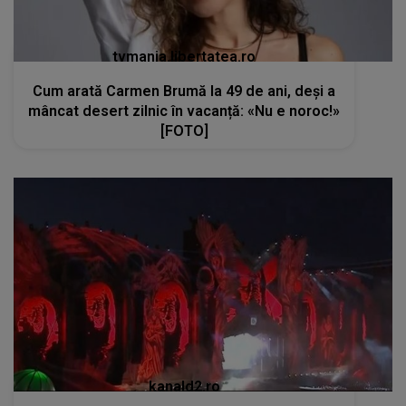
tvmania.libertatea.ro
Cum arată Carmen Brumă la 49 de ani, deși a
mâncat desert zilnic în vacanță: «Nu e noroc!»
[FOTO]
kanald2.ro