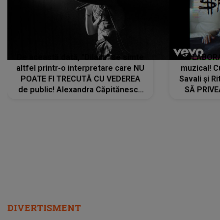
De această dată, "Dilaila" se simte
COLABORAR
altfel printr-o interpretare care NU
muzical! C
POATE FI TRECUTĂ CU VEDEREA
Savali și Ri
de public! Alexandra Căpitănescu
SĂ PRIV
a lansat VERSIUNEA LIVE a piesei
DIVERTISMENT