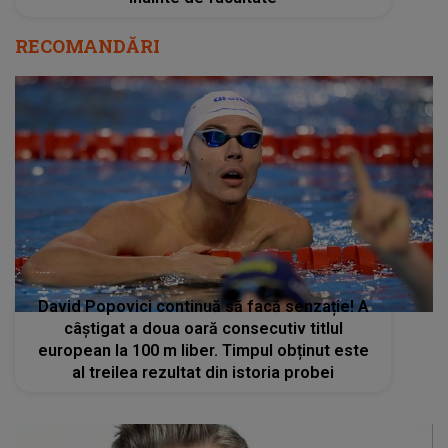
RECOMANDĂRI
David Popovici continuă să facă senzație! A
câştigat a doua oară consecutiv titlul
european la 100 m liber. Timpul obținut este
al treilea rezultat din istoria probei