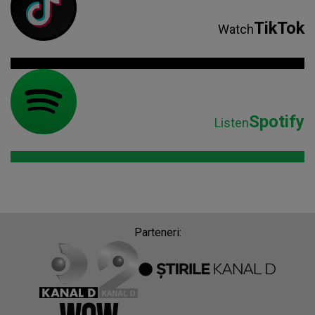
TikTok
Watch
Spotify
Listen
Parteneri: