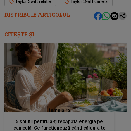
Taylor Swift relatie
Taylor Swift cariera
DISTRIBUIE ARTICOLUL
CITEȘTE ȘI
femeia.ro
5 soluții pentru a-ți recăpăta energia pe
caniculă. Ce funcționează când căldura te