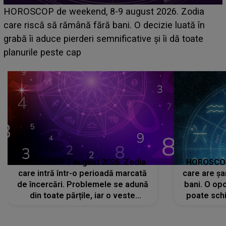
Emanuel a ținut ACEST DETALIU ASCUNS până
acum! În fața Alexandrei, concurentul din Casa Iubirii
face o MĂRTURISIRE NEAȘTEPTATĂ despre mama
sa: "I-am spus și ei în față, eu nu te iubesc pentru
că..."
HOROSCOP 7 august 2026. Zodia
HOROSCOP 
care intră într-o perioadă marcată
care are șa
de încercări. Problemele se adună
bani. O opo
din toate părțile, iar o veste
poate schi
neașteptată îi dă planurile peste
la
cap