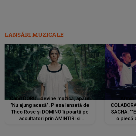
LANSĂRI MUZICALE
Când DORUL devine muzică, apare
Armin 
"Nu ajung acasă". Piesa lansată de
COLABORAR
Theo Rose și DOMINO îi poartă pe
SACHA: ""E
ascultători prin AMINTIRI și
o piesă 
REGĂSIRI, iar drumul emoțiilor
imediat pre
trece prin sufletul publicului:
cu mine șt