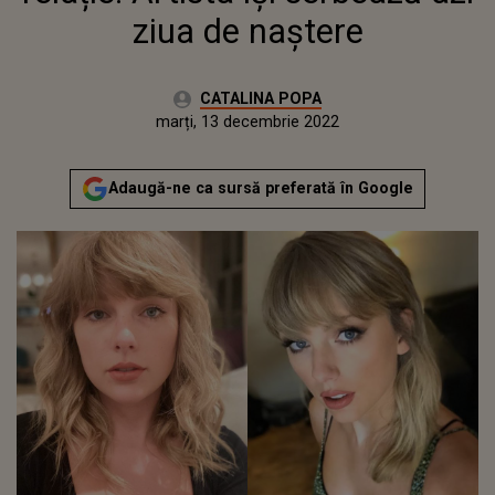
ziua de naștere
Autor:
CATALINA POPA
Publicat:
luni, 12 decembrie 2022
Actualizat:
marți, 13 decembrie 2022
Adaugă-ne ca sursă preferată în Google