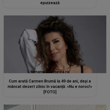
epuizează
tvmania.libertatea.ro
Cum arată Carmen Brumă la 49 de ani, deși a
mâncat desert zilnic în vacanță: «Nu e noroc!»
[FOTO]