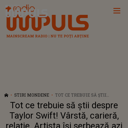
Radio Impuls
STIRI MONDENE
TOT CE TREBUIE SĂ ȘTII
DESPRE TAYLOR SWIFT! VÂRSTĂ,
Tot ce trebuie să știi despre
CARIERĂ, RELAȚIE. ARTISTA ÎȘI
SERBEAZĂ AZI ZIUA DE
Taylor Swift! Vârstă, carieră,
NAȘTERE
relație. Artista își serbează azi