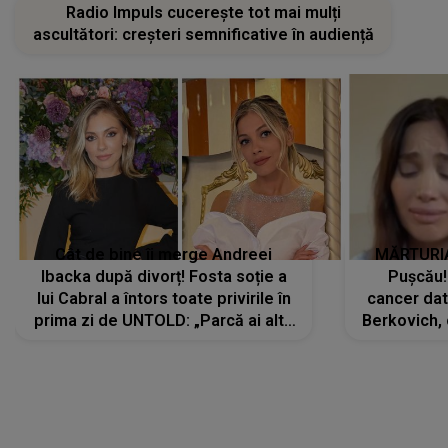
Radio Impuls cucerește tot mai mulți
ascultători: creșteri semnificative în audiență
Cât de bine îi merge Andreei
MĂRTURIA
Ibacka după divorț! Fosta soție a
Pușcău!
lui Cabral a întors toate privirile în
cancer dato
prima zi de UNTOLD: „Parcă ai altă
Berkovich, 
strălucire, emani putere,
accident ru
încredere, siguranță...”
Dacă nu 