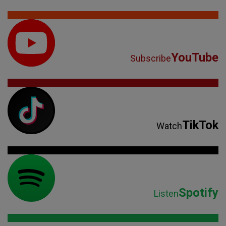
YouTube
Subscribe
TikTok
Watch
Spotify
Listen