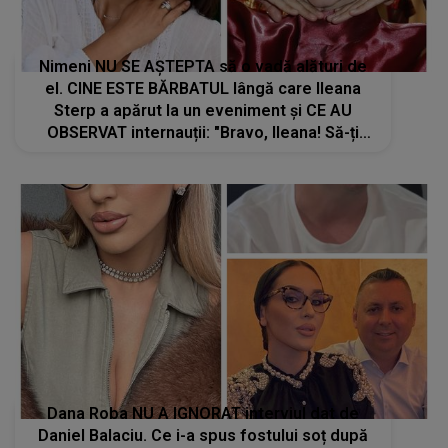
Nimeni NU SE AȘTEPTA să o vadă alături de
el. CINE ESTE BĂRBATUL lângă care Ileana
Sterp a apărut la un eveniment și CE AU
OBSERVAT internauții: "Bravo, Ileana! Să-ți
ajute Dumnezeu, să..."
Dana Roba NU A IGNORAT interviul dat de
Daniel Balaciu. Ce i-a spus fostului soț după