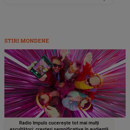
detaliile personajului au făcut ca mulţi fani să
privească de două ori imaginile
STIRI MONDENE
Radio Impuls cucerește tot mai mulți
ascultători: creșteri semnificative în audiență