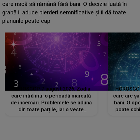
acum! În fața Alexandrei, concurentul din Casa Iubirii
face o MĂRTURISIRE NEAȘTEPTATĂ despre mama
sa: "I-am spus și ei în față, eu nu te iubesc pentru
că..."
HOROSCOP 7 august 2026. Zodia
HOROSCOP 
care intră într-o perioadă marcată
care are șa
de încercări. Problemele se adună
bani. O opo
din toate părțile, iar o veste
poate schi
neașteptată îi dă planurile peste
la
cap