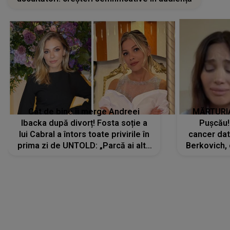
Cât de bine îi merge Andreei
MĂRTURIA
Ibacka după divorț! Fosta soție a
Pușcău!
lui Cabral a întors toate privirile în
cancer dato
prima zi de UNTOLD: „Parcă ai altă
Berkovich, 
strălucire, emani putere,
accident ru
încredere, siguranță...”
Dacă nu 