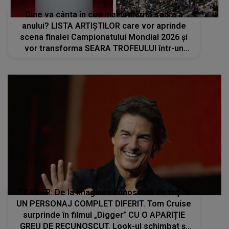
Cine va cânta în cea mai urmărită seară a
anului? LISTA ARTIȘTILOR care vor aprinde
scena finalei Campionatului Mondial 2026 și
vor transforma SEARA TROFEULUI într-un
show de neuitat: "Ceremonia de închidere va
încheia..."
TRAILER: De la imaginea cunoscută de toţi la
UN PERSONAJ COMPLET DIFERIT. Tom Cruise
surprinde în filmul „Digger” CU O APARIȚIE
GREU DE RECUNOSCUT. Look-ul schimbat şi