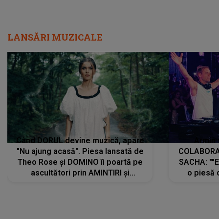
LANSĂRI MUZICALE
Când DORUL devine muzică, apare
Armin 
"Nu ajung acasă". Piesa lansată de
COLABORAR
Theo Rose și DOMINO îi poartă pe
SACHA: ""E
ascultători prin AMINTIRI și
o piesă 
REGĂSIRI, iar drumul emoțiilor
imediat pre
trece prin sufletul publicului:
cu mine șt
"Pentru toți cei care au plecat
păstrăm do
departe ca să le fie mai bine"