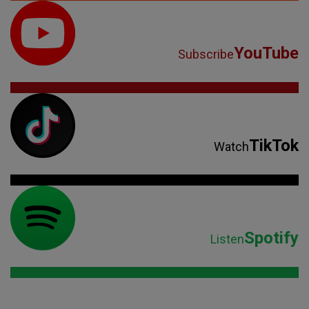
YouTube
Subscribe
TikTok
Watch
Spotify
Listen