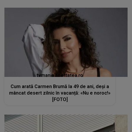
tvmania.libertatea.ro
Cum arată Carmen Brumă la 49 de ani, deși a
mâncat desert zilnic în vacanță: «Nu e noroc!»
[FOTO]