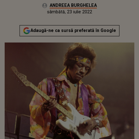
Autor:
ANDREEA BURGHELEA
Publicat:
joi, 6 mai 2021
Actualizat:
sâmbătă, 23 iulie 2022
Adaugă-ne ca sursă preferată în Google