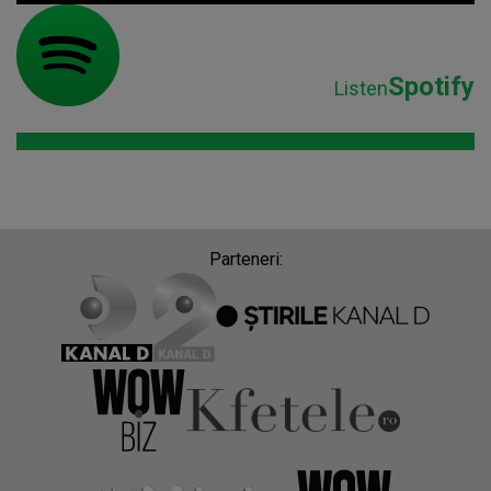
Spotify
Listen
Parteneri: