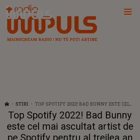
Radio Impuls
STIRI
TOP SPOTIFY 2022! BAD BUNNY ESTE CEL
MAI ASCULTAT ARTIST DE PE SPOTIFY
Top Spotify 2022! Bad Bunny
PENTRU AL TREILEA AN LA RÂND
este cel mai ascultat artist de
pe Spotify pentru al treilea an