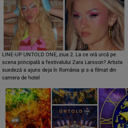
Ce a dezvăluit noua concurentă din "Casa Iubirii" l-a
luat prin surprindere pe Emanuel. CINE ESTE
BĂIATUL VIZAT de Alexandra?! Aflându-se în fața
faptului împlinit, A RECUNOSCUT IMEDIAT: "Am
avut..."