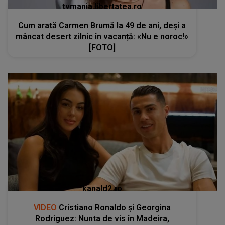
tvmania.libertatea.ro
Cum arată Carmen Brumă la 49 de ani, deși a
mâncat desert zilnic în vacanță: «Nu e noroc!»
[FOTO]
kanald2.ro
VIDEO
Cristiano Ronaldo și Georgina
Rodriguez: Nunta de vis în Madeira,