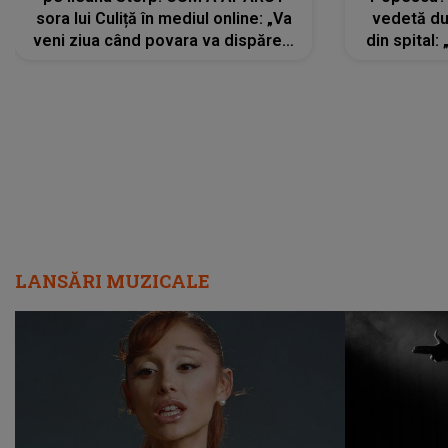
sora lui Culiță în mediul online: „Va
vedetă du
veni ziua când povara va dispărea,
din spital:
iar lacrimile...”
LANSĂRI MUZICALE