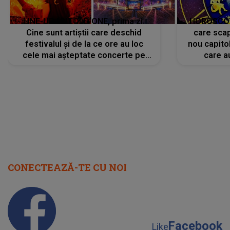
LINE-UP UNTOLD ONE, prima zi.
HOROSCOP 
Cine sunt artiștii care deschid
care scap
festivalul și de la ce ore au loc
nou capitol
cele mai așteptate concerte pe
care a
scena principală?
perioadă 
CONECTEAZĂ-TE CU NOI
Facebook
Like