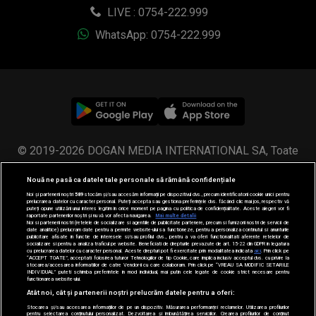
LIVE : 0754-222.999
WhatsApp: 0754-222.999
© 2019-2026 DOGAN MEDIA INTERNATIONAL SA, Toate
drepturile rezervate.
Nouă ne pasă ca datele tale personale să rămână confidențiale
Noi și partenerii noștri
589
stocăm și/sau accesăm informații pe dispozitivul dvs., precum identificatorii cookie unici pentru
prelucrarea datelor cu caracter personal. Puteți accepta sau gestiona preferințele dvs. făcând clic mai jos, respectiv vă
puteți opune utilizării unui interes legitim în orice moment pe pagina cu politica de confidențialitate. Aceste alegeri vor fi
raportate partenerilor noștri și nu vă vor afecta navigarea.
Mai multe detalii
Noi si partenerii nostri (retelele de socializare si agentiile de publicitate partenere, precum si furnizorii nostri de servicii de
date analitice) prelucram date pentru a permite website-ului sa functioneze, pentru a personaliza continutul si anunturile
publicitare afisate in functie de interesele si/sau profilul dvs., pentru a va oferi functionalitati aferente retelelor de
socializare si pentru a analiza traficul pe website. Beneficiati de drepturile prevazute de art. 15-22 din GDPR in legatura
cu prelucrarea datelor cu caracter personal. Aceste drepturi pot fi exercitate prin modalitatea indicata
aici
. Prin click pe
“ACCEPT TOATE”, acceptati folosirea tuturor Tehnologiilor de tip Cookie, care implica inclusiv acceptul dvs. cu privire la
stocarea/accesarea informatiilor de catre Vendor-ii cu care colaboram. Prin click pe “VREAU SA MODIFIC SETARILE
INDIVIDUAL” puteti schimba preferintele in mod individual, mai putin cele legate de cookie strict necesare pentru
functionarea website-ului.
Atât noi, cât și partenerii noștri prelucrăm datele pentru a oferi:
Stocarea și/sau accesarea informațiilor de pe un dispozitiv. Măsurarea performanței reclamelor. Utilizarea profilurilor
pentru selectarea conținutului personalizat. Dezvoltarea și îmbunătățirea serviciilor. Crearea profilurilor de conținut