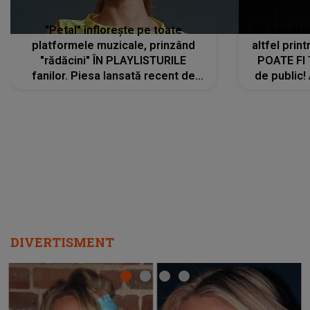
"Petal" înflorește pe toate
De această 
platformele muzicale, prinzând
altfel prin
"rădăcini" ÎN PLAYLISTURILE
POATE FI
fanilor. Piesa lansată recent de
de public!
Ariana Grande îi face pe
a lansat V
ascultători SĂ O ASCULTE PE
REPEAT
DIVERTISMENT