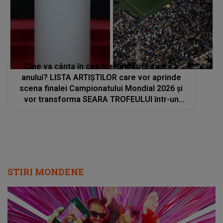
Cine va cânta în cea mai urmărită seară a
anului? LISTA ARTIȘTILOR care vor aprinde
scena finalei Campionatului Mondial 2026 și
vor transforma SEARA TROFEULUI într-un
show de neuitat: "Ceremonia de închidere va
încheia..."
STIRI MONDENE