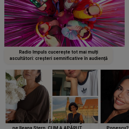
Radio Impuls cucerește tot mai mulți
ascultători: creșteri semnificative în audiență
MESAJUL care a făcut-o să plângă
CE SE Î
pe Ileana Sterp. CUM A APĂRUT
Popescu?