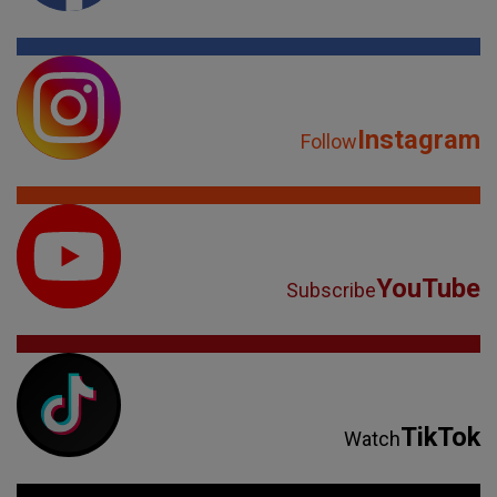
Instagram
Follow
YouTube
Subscribe
TikTok
Watch