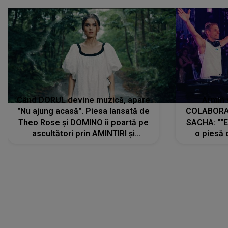
Când DORUL devine muzică, apare
Armin 
"Nu ajung acasă". Piesa lansată de
COLABORAR
Theo Rose și DOMINO îi poartă pe
SACHA: ""E
ascultători prin AMINTIRI și
o piesă 
REGĂSIRI, iar drumul emoțiilor
imediat pre
trece prin sufletul publicului:
cu mine șt
"Pentru toți cei care au plecat
păstrăm do
departe ca să le fie mai bine"