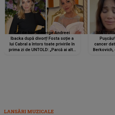
Cât de bine îi merge Andreei
MĂRTURIA
Ibacka după divorț! Fosta soție a
Pușcău!
lui Cabral a întors toate privirile în
cancer dato
prima zi de UNTOLD: „Parcă ai altă
Berkovich, 
strălucire, emani putere,
accident ru
încredere, siguranță...”
Dacă nu 
LANSĂRI MUZICALE