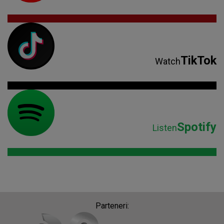
TikTok
Watch
Spotify
Listen
Parteneri: