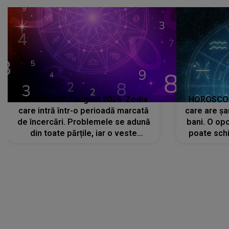
că..."
HOROSCOP 7 august 2026. Zodia
HOROSCOP 
care intră într-o perioadă marcată
care are șa
de încercări. Problemele se adună
bani. O opo
din toate părțile, iar o veste
poate schi
neașteptată îi dă planurile peste
la
cap