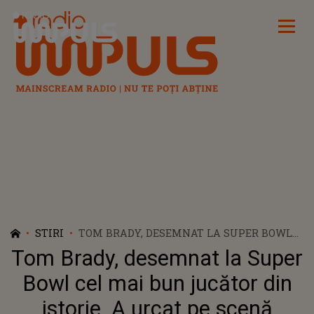
Radio Impuls
STIRI
TOM BRADY, DESEMNAT LA SUPER BOWL
CEL MAI BUN JUCĂTOR DIN ISTORIE. A
Tom Brady, desemnat la Super
URCAT PE SCENĂ ALĂTURI DE COPIII LUI
Bowl cel mai bun jucător din
istorie. A urcat pe scenă