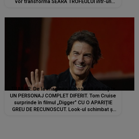
vor transforma SEARA TROFEULUI într-un
show de neuitat: "Ceremonia de închidere va
încheia..."
TRAILER: De la imaginea cunoscută de toţi la
UN PERSONAJ COMPLET DIFERIT. Tom Cruise
surprinde în filmul „Digger” CU O APARIȚIE
GREU DE RECUNOSCUT. Look-ul schimbat şi
detaliile personajului au făcut ca mulţi fani să
privească de două ori imaginile