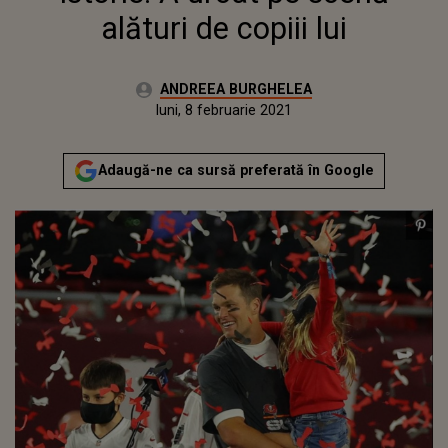
alături de copiii lui
Autor:
ANDREEA BURGHELEA
Publicat:
luni, 8 februarie 2021
Actualizat:
luni, 8 februarie 2021
Adaugă-ne ca sursă preferată în Google