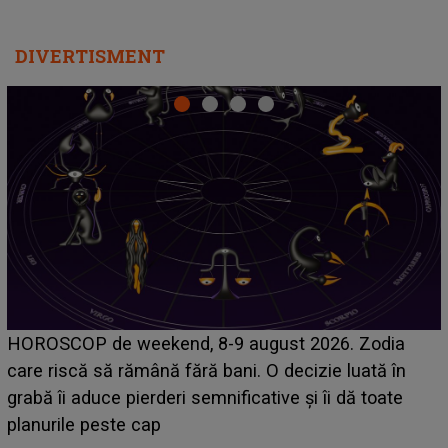
DIVERTISMENT
Emanuel a ținut ACEST DETALIU ASCUNS până
acum! În fața Alexandrei, concurentul din Casa Iubirii
face o MĂRTURISIRE NEAȘTEPTATĂ despre mama
sa: "I-am spus și ei în față, eu nu te iubesc pentru