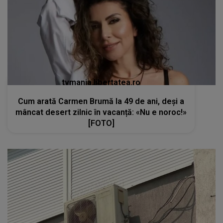
tvmania.libertatea.ro
Cum arată Carmen Brumă la 49 de ani, deși a
mâncat desert zilnic în vacanță: «Nu e noroc!»
[FOTO]