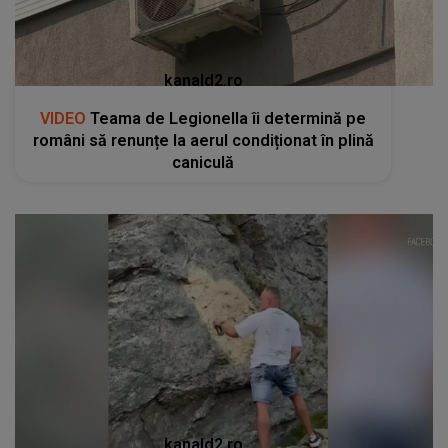
kanald2.ro
VIDEO
Teama de Legionella îi determină pe
români să renunțe la aerul condiționat în plină
caniculă
kanald2.ro