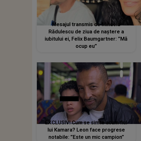
Mesajul transmis de Mihaela
Rădulescu de ziua de naștere a
iubitului ei, Felix Baumgartner: ”Mă
ocup eu”
EXCLUSIV! Cum se simte acum fiul
lui Kamara? Leon face progrese
notabile: ”Este un mic campion”