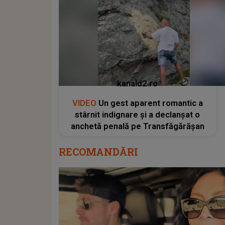
kanald2.ro
VIDEO
Un gest aparent romantic a
stârnit indignare și a declanșat o
anchetă penală pe Transfăgărășan
RECOMANDĂRI