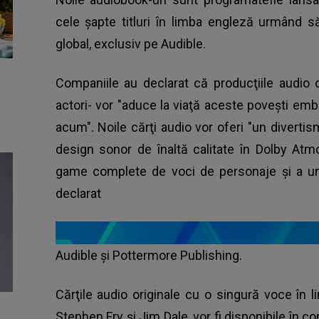
cele şapte titluri în limba engleză urmând s
global, exclusiv pe Audible.
Companiile au declarat că producţiile audio 
actori- vor "aduce la viaţă aceste poveşti e
acum". Noile cărţi audio vor oferi "un diverti
design sonor de înaltă calitate în Dolby Atmo
game complete de voci de personaje şi a une
declarat
Audible şi Pottermore Publishing.
Cărţile audio originale cu o singură voce în l
Stephen Fry şi Jim Dale, vor fi disponibile în c