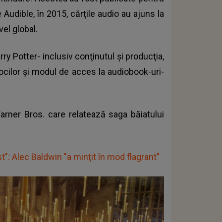
Audible, în 2015, cărţile audio au ajuns la
vel global.
ry Potter- inclusiv conţinutul şi producţia,
vocilor şi modul de acces la audiobook-uri-
arner Bros. care relatează saga băiatului
t": Alec Baldwin "a minţit în mod flagrant"