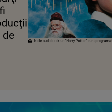
UCŢII AUDIO
fi
ULT DE 100 DE
oducţii
 de
Noile audiobook-uri "Harry Potter" sunt programate