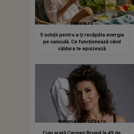
femeia.ro
5 soluții pentru a-ți recăpăta energia
pe caniculă. Ce funcționează când
căldura te epuizează
tvmania.libertatea.ro
Cum arată Carmen Brumă la 49 de