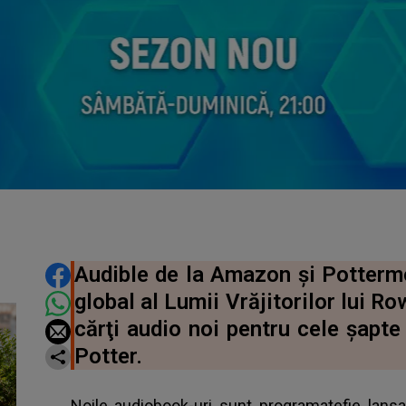
DISTRIBUIE ARTICOLUL
Audible de la Amazon şi Pottermor
global al Lumii Vrăjitorilor lui R
cărţi audio noi pentru cele şapte 
Potter.
Noile audiobook-uri sunt programatefie lansat