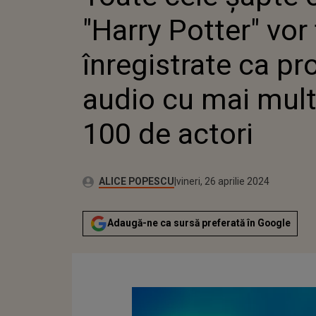
CA PROD
"Harry Potter" vor 
CU MAI M
ACTORI
înregistrate ca pr
audio cu mai mult
100 de actori
Autor:
Publicat:
ALICE POPESCU
vineri, 26 aprilie 2024
Adaugă-ne ca sursă preferată în Google