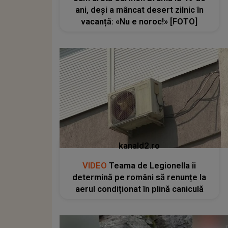
ani, deși a mâncat desert zilnic în
vacanță: «Nu e noroc!» [FOTO]
kanald2.ro
VIDEO
Teama de Legionella îi
determină pe români să renunțe la
aerul condiționat în plină caniculă