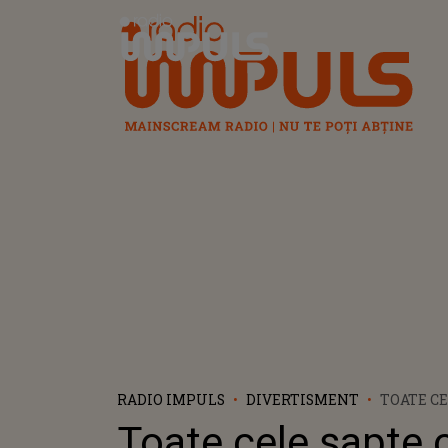
Radio Impuls
RADIO IMPULS
DIVERTISMENT
TOATE CE
CĂRŢI "
Toate cele şapte c
VOR FI Î