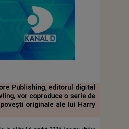
e Publishing, editorul digital
owling, vor coproduce o serie de
poveşti originale ale lui Harry
e la sfârşitul anului 2025, fiecare dintre