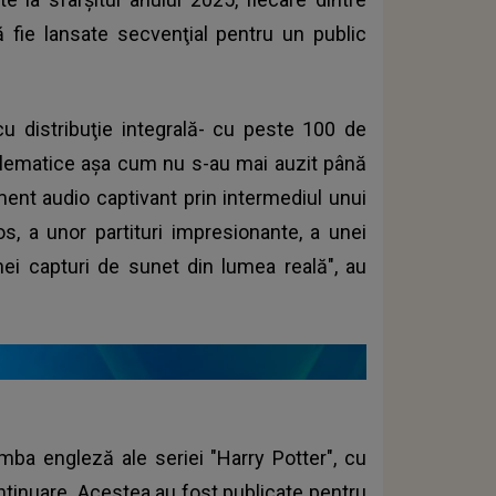
ă fie lansate secvenţial pentru un public
cu distribuţie integrală- cu peste 100 de
mblematice aşa cum nu s-au mai auzit până
sment audio captivant prin intermediul unui
s, a unor partituri impresionante, a unei
i capturi de sunet din lumea reală", au
imba engleză ale seriei "Harry Potter", cu
ontinuare. Acestea au fost publicate pentru