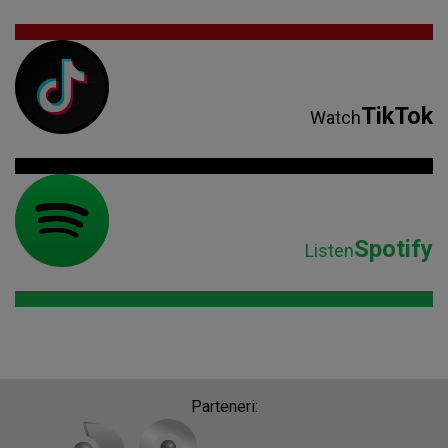
TikTok
Watch
Spotify
Listen
Parteneri: