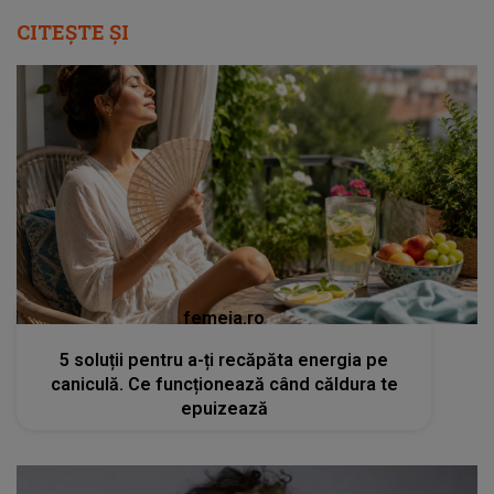
CITEȘTE ȘI
femeia.ro
5 soluții pentru a-ți recăpăta energia pe
caniculă. Ce funcționează când căldura te
epuizează