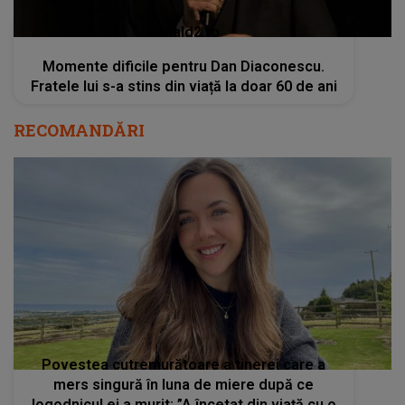
kanald2.ro
Momente dificile pentru Dan Diaconescu.
Fratele lui s-a stins din viață la doar 60 de ani
RECOMANDĂRI
Povestea cutremurătoare a tinerei care a
mers singură în luna de miere după ce
logodnicul ei a murit: ”A încetat din viață cu o