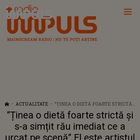
Radio Impuls
ACTUALITATE
”ȚINEA O DIETĂ FOARTE STRICTĂ
ȘI S-A SIMȚIT RĂU IMEDIAT CE A
”Ținea o dietă foarte strictă și
URCAT PE SCENĂ” EL ESTE
ARTISTUL CARE A MURIT ÎN
s-a simțit rău imediat ce a
TIMPUL UNUI CONCERT SUB
urcat pe scenă” El este artistul
PRIVIRILE ȘOCATE ALE