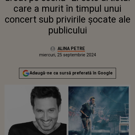
PUBLICULUI
care a murit în timpul unui
concert sub privirile șocate ale
publicului
Autor:
ALINA PETRE
Publicat:
miercuri, 25 septembrie 2024
Actualizat:
miercuri, 25 septembrie 2024
Adaugă-ne ca sursă preferată în Google