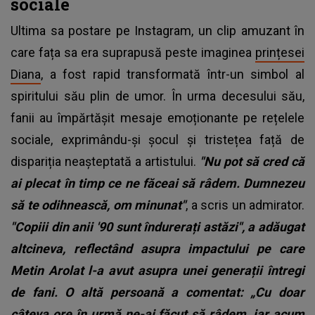
sociale
Ultima sa postare pe Instagram, un clip amuzant în
care fața sa era suprapusă peste imaginea
prințesei
Diana
, a fost rapid transformată într-un simbol al
spiritului său plin de umor. În urma decesului său,
fanii au împărtășit mesaje emoționante pe rețelele
sociale, exprimându-și șocul și tristețea față de
dispariția neașteptată a artistului.
"Nu pot să cred că
ai plecat în timp ce ne făceai să râdem. Dumnezeu
să te odihnească, om minunat"
, a scris un admirator.
"Copiii din anii '90 sunt îndurerați astăzi", a adăugat
altcineva, reflectând asupra impactului pe care
Metin Arolat l-a avut asupra unei generații întregi
de fani. O altă persoană a comentat: „Cu doar
câteva ore în urmă ne-ai făcut să râdem, iar acum