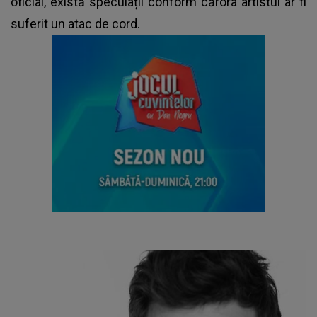
oficial, există speculații conform cărora artistul ar fi
suferit un atac de cord.