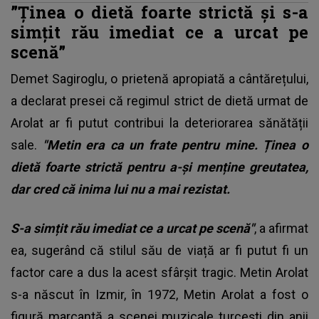
”Ținea o dietă foarte strictă și s-a
simțit rău imediat ce a urcat pe
scenă”
Demet Sagiroglu, o prietenă apropiată a cântărețului,
a declarat presei că regimul strict de dietă urmat de
Arolat ar fi putut contribui la deteriorarea sănătății
sale.
"Metin era ca un frate pentru mine. Ținea o
dietă foarte strictă pentru a-și menține greutatea,
dar cred că inima lui nu a mai rezistat.
S-a simțit rău imediat ce a urcat pe scenă"
, a afirmat
ea, sugerând că stilul său de viață ar fi putut fi un
factor care a dus la acest sfârșit tragic. Metin Arolat
s-a născut în Izmir, în 1972, Metin Arolat a fost o
figură marcantă a scenei muzicale turcești din anii