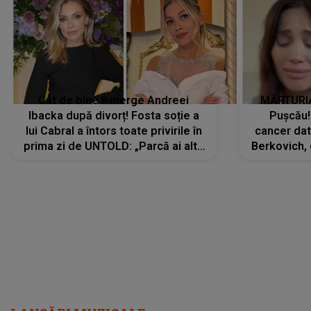
Cât de bine îi merge Andreei
MĂRTURIA
Ibacka după divorț! Fosta soție a
Pușcău!
lui Cabral a întors toate privirile în
cancer dato
prima zi de UNTOLD: „Parcă ai altă
Berkovich, 
strălucire, emani putere,
accident ru
încredere, siguranță...”
Dacă nu 