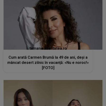
tvmania.libertatea.ro
Cum arată Carmen Brumă la 49 de ani, deși a
mâncat desert zilnic în vacanță: «Nu e noroc!»
[FOTO]