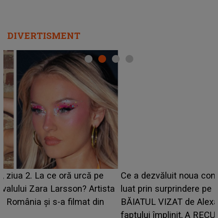
DIVERTISMENT
Ce a dezvăluit noua concurentă din "Casa Iubirii" l-a
luat prin surprindere pe Emanuel. CINE ESTE
BĂIATUL VIZAT de Alexandra?! Aflându-se în fața
faptului împlinit, A RECUNOSCUT IMEDIAT: "Am