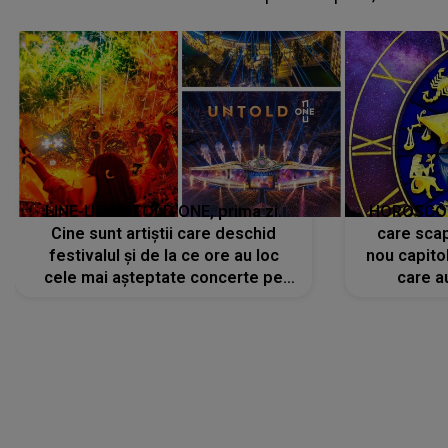
avut..."
LINE-UP UNTOLD ONE, prima zi.
HOROSCOP 
Cine sunt artiștii care deschid
care scap
festivalul și de la ce ore au loc
nou capitol
cele mai așteptate concerte pe
care a
scena principală?
perioadă 