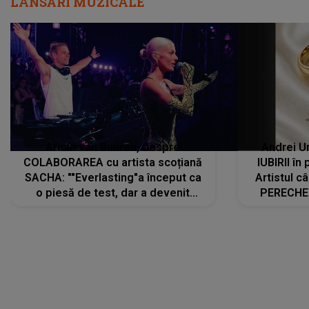
LANSĂRI MUZICALE
Armin van Buuren, despre
Andrei U
COLABORAREA cu artista scoțiană
IUBIRII în
SACHA: ""Everlasting"a început ca
Artistul 
o piesă de test, dar a devenit
PERECHE 
imediat preferata fanilor. Sacha și
care aleg
cu mine știam că nu am putea să o
același dr
păstrăm doar pentru noi prea mult
R
timp"