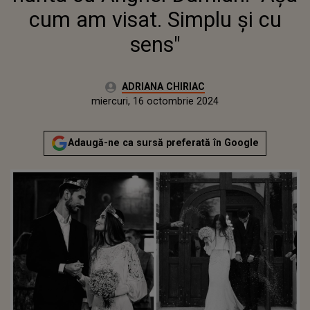
cum am visat. Simplu și cu
sens"
Autor:
ADRIANA CHIRIAC
Publicat:
miercuri, 16 octombrie 2024
Actualizat:
miercuri, 16 octombrie 2024
Adaugă-ne ca sursă preferată în Google