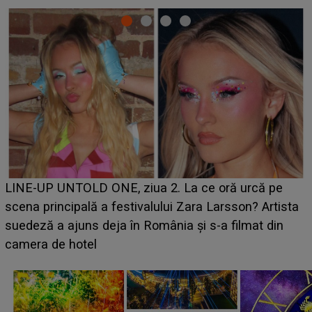
Ce a dezvăluit noua concurentă din "Casa Iubirii" l-a
luat prin surprindere pe Emanuel. CINE ESTE
BĂIATUL VIZAT de Alexandra?! Aflându-se în fața
faptului împlinit, A RECUNOSCUT IMEDIAT: "Am
avut..."