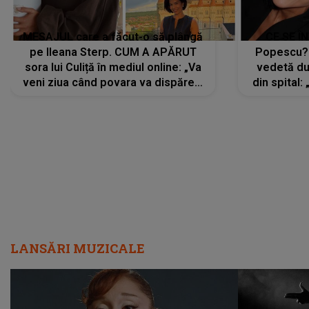
MESAJUL care a făcut-o să plângă
CE SE Î
pe Ileana Sterp. CUM A APĂRUT
Popescu?
sora lui Culiță în mediul online: „Va
vedetă du
veni ziua când povara va dispărea,
din spital:
iar lacrimile...”
LANSĂRI MUZICALE