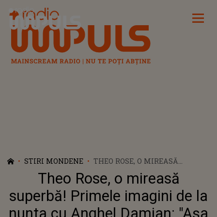
Radio Impuls
STIRI MONDENE
THEO ROSE, O MIREASĂ
SUPERBĂ! PRIMELE IMAGINI DE
Theo Rose, o mireasă
LA NUNTA CU ANGHEL
DAMIAN: "AȘA CUM AM VISAT.
superbă! Primele imagini de la
SIMPLU ȘI CU SENS"
nunta cu Anghel Damian: "Așa