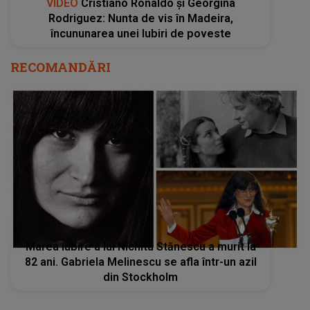
VIDEO
Cristiano Ronaldo și Georgina
Rodriguez: Nunta de vis în Madeira,
încununarea unei Iubiri de poveste
RECOMANDĂRI
Marea iubire a lui Nichita Stănescu a murit la
82 ani. Gabriela Melinescu se afla într-un azil
din Stockholm