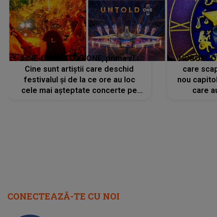
LINE-UP UNTOLD ONE, prima zi.
HOROSCOP 
Cine sunt artiștii care deschid
care scap
festivalul și de la ce ore au loc
nou capitol
cele mai așteptate concerte pe
care a
scena principală?
perioadă 
CONECTEAZĂ-TE CU NOI