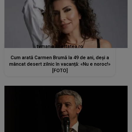
tvmania.libertatea.ro
Cum arată Carmen Brumă la 49 de ani, deși a
mâncat desert zilnic în vacanță: «Nu e noroc!»
[FOTO]