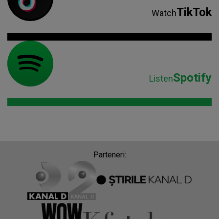
TikTok
Watch
Spotify
Listen
Parteneri: