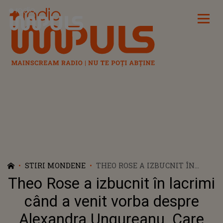
Radio Impuls
STIRI MONDENE
THEO ROSE A IZBUCNIT ÎN
LACRIMI CÂND A VENIT VORBA
Theo Rose a izbucnit în lacrimi
DESPRE ALEXANDRA
UNGUREANU. CARE ESTE, DE
când a venit vorba despre
FAPT, RELAȚIA DINTRE CELE
Alexandra Ungureanu. Care
DOUA ARTISTE: "CUM, MAI, TU