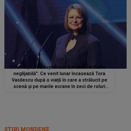
"Am o pensie rușinoasă. Suntem cantitate
neglijabilă". Ce venit lunar încasează Tora
Vasilescu după o viață în care a strălucit pe
scenă și pe marile ecrane în zeci de roluri
memorabile
STIRI MONDENE