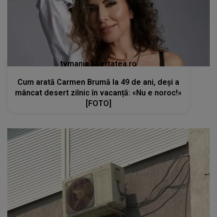
tvmania.libertatea.ro
Cum arată Carmen Brumă la 49 de ani, deși a
mâncat desert zilnic în vacanță: «Nu e noroc!»
[FOTO]