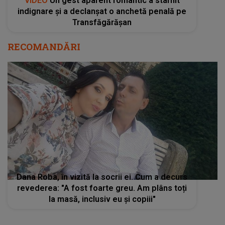
VIDEO
Un gest aparent romantic a stârnit
indignare și a declanșat o anchetă penală pe
Transfăgărășan
RECOMANDĂRI
Dana Roba, în vizită la socrii ei. Cum a decurs
revederea: "A fost foarte greu. Am plâns toți
la masă, inclusiv eu și copiii"