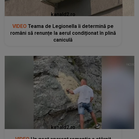
kanald2.ro
VIDEO
Teama de Legionella îi determină pe
români să renunțe la aerul condiționat în plină
caniculă
kanald2.ro