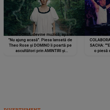
Când DORUL devine muzică, apare
Armin 
"Nu ajung acasă". Piesa lansată de
COLABORAR
Theo Rose și DOMINO îi poartă pe
SACHA: ""E
ascultători prin AMINTIRI și
o piesă 
REGĂSIRI, iar drumul emoțiilor
imediat pre
trece prin sufletul publicului:
cu mine șt
"Pentru toți cei care au plecat
păstrăm do
departe ca să le fie mai bine"
DIVERTISMENT