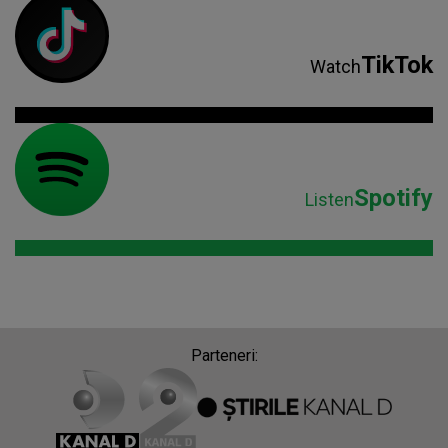
TikTok
Watch
Spotify
Listen
Parteneri: