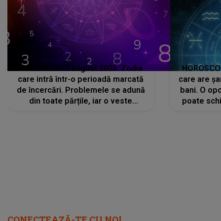
HOROSCOP 7 august 2026. Zodia
HOROSCOP 
care intră într-o perioadă marcată
care are șa
de încercări. Problemele se adună
bani. O opo
din toate părțile, iar o veste
poate schi
neașteptată îi dă planurile peste
la
cap
CONECTEAZĂ-TE CU NOI