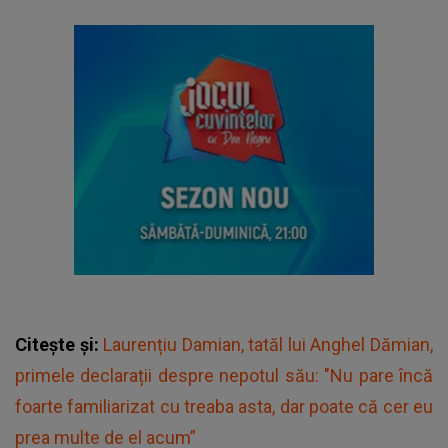
Citește și:
Laurențiu Damian, tatăl lui Anghel Dămian,
primele declarații despre nepotul său: "Nu pare încă
foarte familiarizat cu treaba asta, dar poate că cer eu
prea multe de el acum”