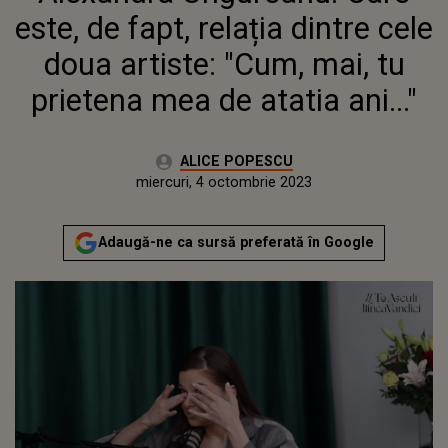
PRIETENA MEA DE ATATIA
este, de fapt, relația dintre cele
ANI..."
doua artiste: "Cum, mai, tu
prietena mea de atatia ani..."
Autor:
ALICE POPESCU
Publicat:
miercuri, 4 octombrie 2023
Actualizat:
miercuri, 4 octombrie 2023
Adaugă-ne ca sursă preferată în Google