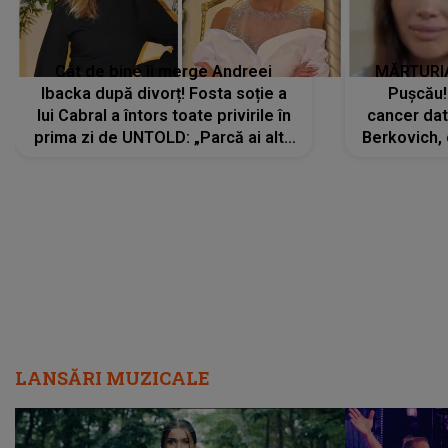
Cât de bine îi merge Andreei
MĂRTURIA
Ibacka după divorț! Fosta soție a
Pușcău!
lui Cabral a întors toate privirile în
cancer dato
prima zi de UNTOLD: „Parcă ai altă
Berkovich, 
strălucire, emani putere,
accident ru
încredere, siguranță...”
Dacă nu 
LANSĂRI MUZICALE