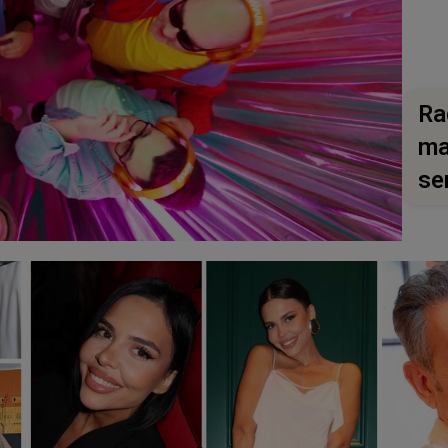
Ra
ma
se