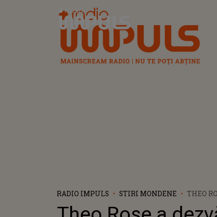
Radio Impuls
RADIO IMPULS
STIRI MONDENE
THEO RO
„SCULAR
Theo Rose a dezvă
CARE LE