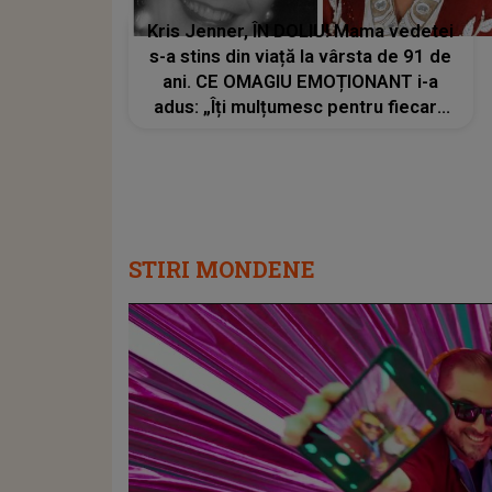
Kris Jenner, ÎN DOLIU! Mama vedetei
s-a stins din viață la vârsta de 91 de
ani. CE OMAGIU EMOȚIONANT i-a
adus: „Îți mulțumesc pentru fiecare
sacrificiu pe care l-ai făcut. Inimile
noastre sunt sfâșiate”
STIRI MONDENE