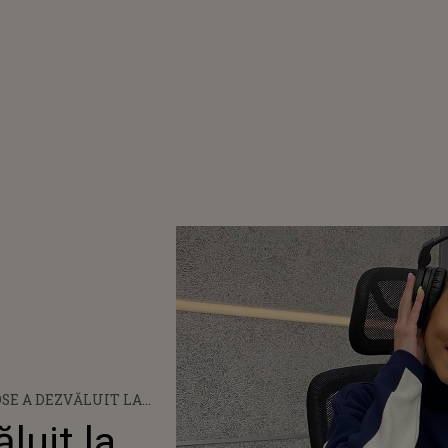
SE A DEZVĂLUIT LA
EA!” PORECLELE PE
luit la
-A PRIMIT DE-A LUNGUL