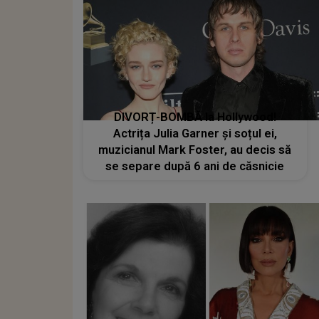
DIVORȚ-BOMBĂ la Hollywood!
Actrița Julia Garner și soțul ei,
muzicianul Mark Foster, au decis să
se separe după 6 ani de căsnicie