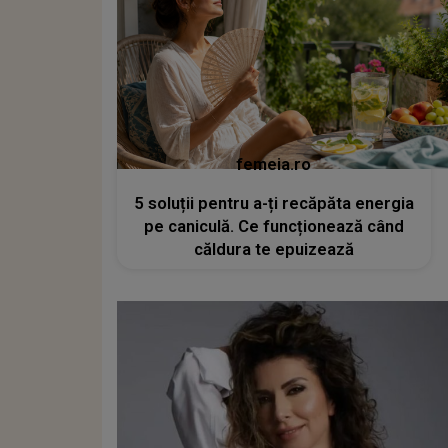
femeia.ro
5 soluții pentru a-ți recăpăta energia
pe caniculă. Ce funcționează când
căldura te epuizează