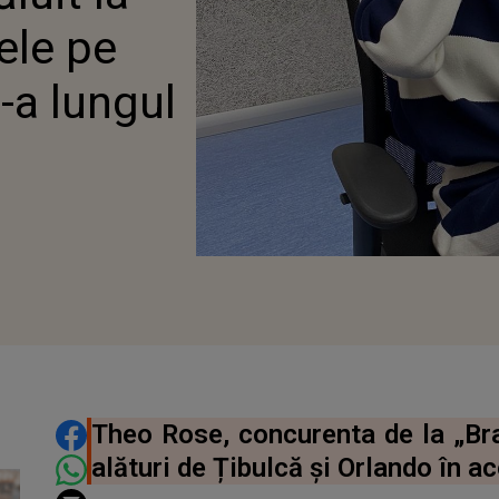
UI
ele pe
e-a lungul
020
DISTRIBUIE ARTICOLUL
Theo Rose, concurenta de la „Brav
alături de Țibulcă și Orlando în a