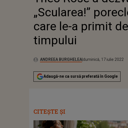
TIMPUL
„Scularea!” porecl
care le-a primit d
timpului
Publicat:
Autor:
miercuri, 25 noiembrie 2
Actualizat:
ANDREEA BURGHELEA
duminică, 17 iulie 2022
Adaugă-ne ca sursă preferată în Google
CITEȘTE ȘI