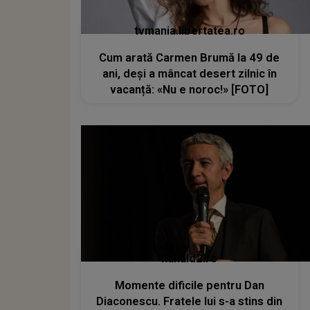
tvmania.libertatea.ro
Cum arată Carmen Brumă la 49 de
ani, deși a mâncat desert zilnic în
vacanță: «Nu e noroc!» [FOTO]
kanald2.ro
Momente dificile pentru Dan
Diaconescu. Fratele lui s-a stins din