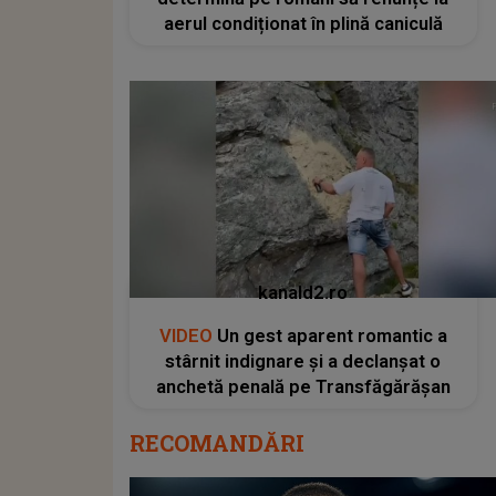
aerul condiționat în plină caniculă
kanald2.ro
VIDEO
Un gest aparent romantic a
stârnit indignare și a declanșat o
anchetă penală pe Transfăgărășan
RECOMANDĂRI