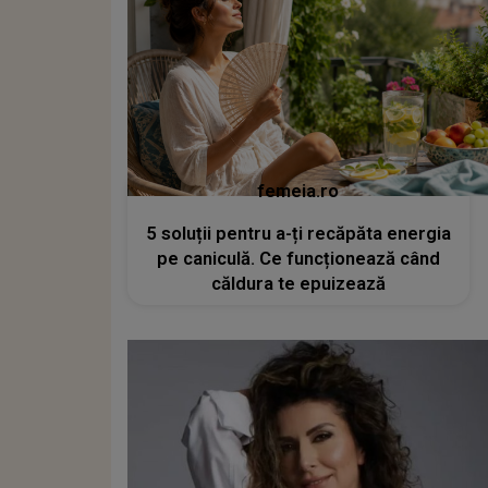
femeia.ro
5 soluții pentru a-ți recăpăta energia
pe caniculă. Ce funcționează când
căldura te epuizează