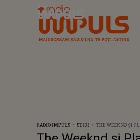
Radio Impuls
RADIO IMPULS
STIRI
THE WEEKND ȘI PL
AU LANSAT PIESA “
The Weeknd și Pl
CARE A AJUNS RAPI