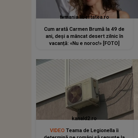
tvmania.libertatea.ro
Cum arată Carmen Brumă la 49 de
ani, deși a mâncat desert zilnic în
vacanță: «Nu e noroc!» [FOTO]
kanald2.ro
VIDEO
Teama de Legionella îi
determină pe români să renunțe la