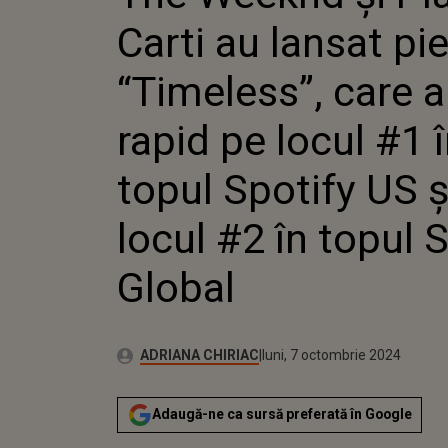
ÎN TOPUL SPOTIFY 
Carti au lansat pi
#2 ÎN TOPUL SPOT
“Timeless”, care a
rapid pe locul #1 
topul Spotify US ș
locul #2 în topul 
Global
Autor:
Publicat:
ADRIANA CHIRIAC
luni, 7 octombrie 2024
Adaugă-ne ca sursă preferată în Google