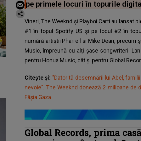
pe primele locuri în topurile digita
Vineri, The Weeknd și Playboi Carti au lansat pi
#1 în topul Spotify US și pe locul #2 în topul
numără artiștii Pharrell și Mike Dean, precu
Music, împreună cu alți șase songwriteri. L
pentru Honua Music, cât și pentru Global Recor
Citește și:
"Datorită desemnării lui Abel, familii
nevoie". The Weeknd donează 2 milioane de do
Fâşia Gaza
Global Records, prima cas