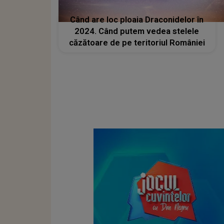
Când are loc ploaia Draconidelor în
2024. Când putem vedea stelele
căzătoare de pe teritoriul României