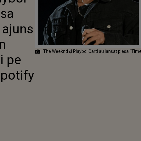
US ȘI PE LOCUL
esa
IFY GLOBAL
 ajuns
în
The Weeknd și Playboi Carti au lansat piesa “Tim
i pe
Spotify