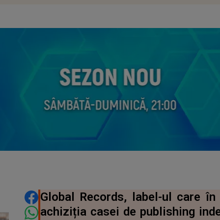
DISTRIBUIE ARTICOLUL
Global Records, label-ul care în
achiziția casei de publishing in