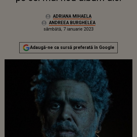
Autor:
ADRIANA MIHAELA
Editor:
ANDREEA BURGHELEA
Publicat:
vineri, 7 ianuarie 2022
Actualizat:
sâmbătă, 7 ianuarie 2023
Adaugă-ne ca sursă preferată în Google