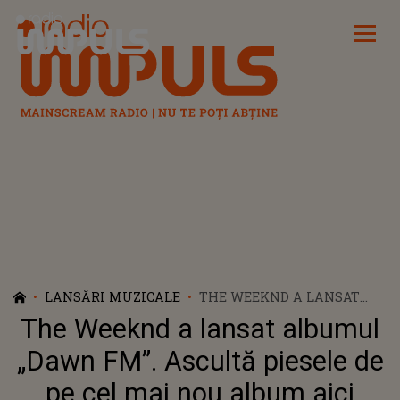
Radio Impuls
LANSĂRI MUZICALE
THE WEEKND A LANSAT
ALBUMUL „DAWN FM”.
The Weeknd a lansat albumul
ASCULTĂ PIESELE DE PE
CEL MAI NOU ALBUM AICI
„Dawn FM”. Ascultă piesele de
pe cel mai nou album aici