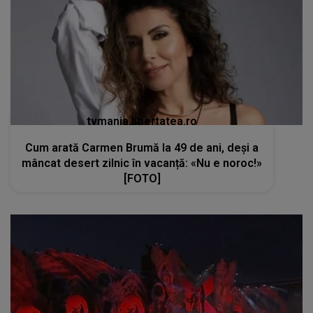
tvmania.libertatea.ro
Cum arată Carmen Brumă la 49 de ani, deși a
mâncat desert zilnic în vacanță: «Nu e noroc!»
[FOTO]