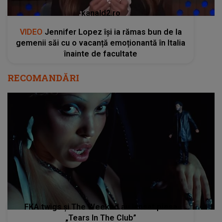
kanald2.ro
VIDEO
Jennifer Lopez își ia rămas bun de la
gemenii săi cu o vacanță emoționantă în Italia
înainte de facultate
RECOMANDĂRI
FKA twigs și The Weeknd au lansat piesa
„Tears In The Club”