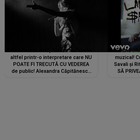
De această dată, "Dilaila" se simte
COLABORAR
altfel printr-o interpretare care NU
muzical! C
POATE FI TRECUTĂ CU VEDEREA
Savali și Ri
de public! Alexandra Căpitănescu
SĂ PRIV
a lansat VERSIUNEA LIVE a piesei