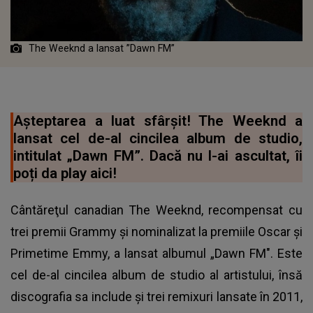
The Weeknd a lansat ”Dawn FM”
Așteptarea a luat sfârșit! The Weeknd a
lansat cel de-al cincilea album de studio,
intitulat „Dawn FM”. Dacă nu l-ai ascultat, îi
poți da play aici!
Cântăreţul canadian The Weeknd, recompensat cu
trei premii Grammy şi nominalizat la premiile Oscar şi
Primetime Emmy, a lansat albumul „Dawn FM". Este
cel de-al cincilea album de studio al artistului, însă
discografia sa include şi trei remixuri lansate în 2011,