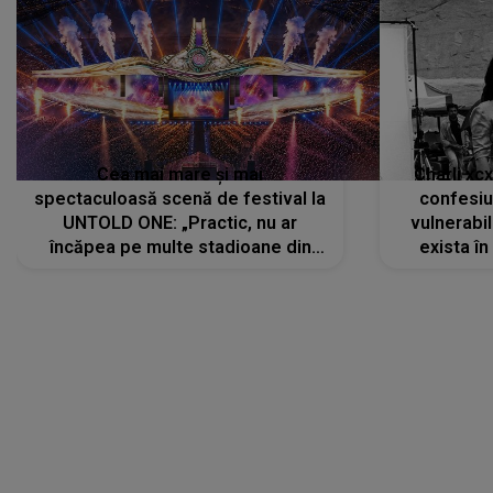
Cea mai mare și mai
Charli xc
spectaculoasă scenă de festival la
confesiu
UNTOLD ONE: „Practic, nu ar
vulnerabil
încăpea pe multe stadioane din
exista în
lume”. Evenimentul începe joi, 6
august 2026