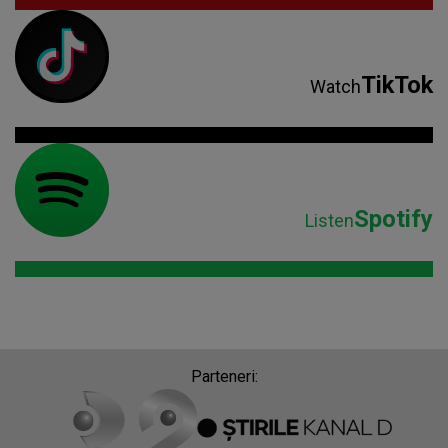
TikTok
Watch
Spotify
Listen
Parteneri: