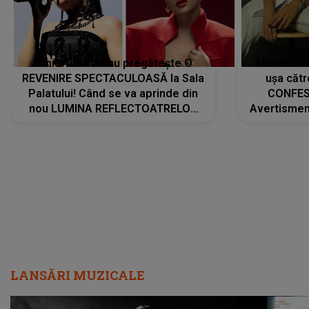
Tania Turtureanu pregătește O
Alexandra
REVENIRE SPECTACULOASĂ la Sala
ușa cătr
Palatului! Când se va aprinde din
CONFES
nou LUMINA REFLECTOATRELOR
Avertismentu
pentru artistă: " Vor fi multe
rămas ÎNT
cântece noi, în premieră. Cântece
au format-
care abia acum învață să respire"
"Am f
LANSĂRI MUZICALE