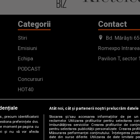
Categorii
Contact
Stiri
Bd. Mărăști 65
Emisiuni
Romexpo Intrarea
Echipa
Pavilion T, sector 
PODCAST
Concursuri
HOT40
dențiale
Atât noi, cât și partenerii noștri prelucrăm datele 
, precum identificatorii
Stocarea și/sau accesarea informațiilor de pe un 
reclamelor. Utilizarea profilurilor pentru selectarea con
estiona preferințele dvs.
îmbunătățirea serviciilor. Crearea profilurilor de conținu
orice moment pe pagina cu
pentru selectarea publicității personalizate. Crearea profil
ștri și nu vă vor afecta
Măsurarea performanței conținutului. Înțelegerea public
date din surse diferite. Utilizarea de date limitate pen