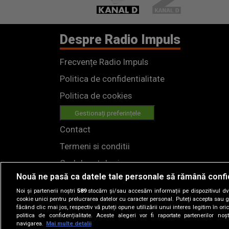
Despre Radio Impuls
Frecvențe Radio Impuls
Politica de confidentialitate
Politica de cookies
Gestionați preferințele
Contact
Termeni si conditii
Cod deontologic
Nouă ne pasă ca datele tale personale să rămână confi
Regulamente
Noi și partenerii noștri
589
stocăm și/sau accesăm informații pe dispozitivul dvs.
cookie unici pentru prelucrarea datelor cu caracter personal. Puteți accepta sau g
făcând clic mai jos, respectiv vă puteți opune utilizării unui interes legitim în 
politica de confidențialitate. Aceste alegeri vor fi raportate partenerilor no
navigarea.
Mai multe detalii