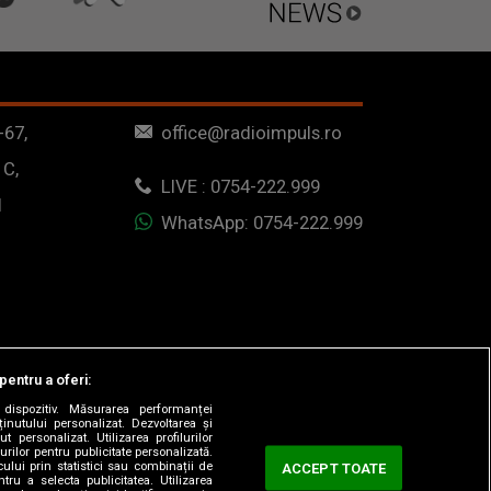
-67,
office@radioimpuls.ro
 C,
LIVE : 0754-222.999
1
WhatsApp: 0754-222.999
pentru a oferi:
dispozitiv. Măsurarea performanței
ținutului personalizat. Dezvoltarea și
t personalizat. Utilizarea profilurilor
urilor pentru publicitate personalizată.
ului prin statistici sau combinații de
ACCEPT TOATE
tru a selecta publicitatea. Utilizarea